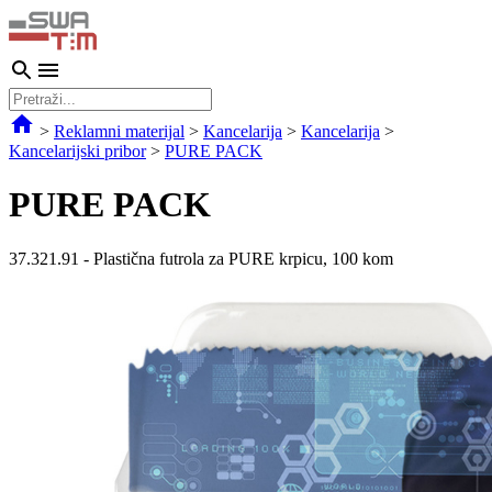
>
Reklamni materijal
>
Kancelarija
>
Kancelarija
>
Kancelarijski pribor
>
PURE PACK
PURE PACK
37.321.91
-
Plastična futrola za PURE krpicu, 100 kom