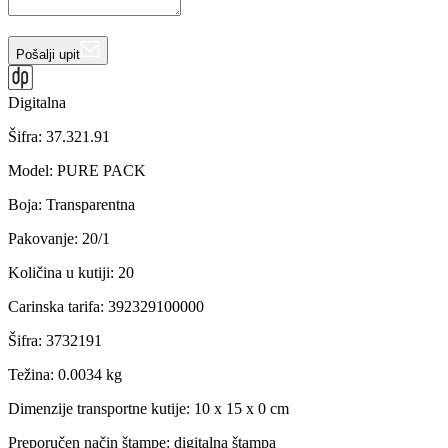
Pošalji upit
Digitalna
Šifra:
37.321.91
Model
:
PURE PACK
Boja
:
Transparentna
Pakovanje
:
20/1
Količina u kutiji
:
20
Carinska tarifa
:
392329100000
Šifra
:
3732191
Težina
:
0.0034 kg
Dimenzije transportne kutije:
10 x 15 x 0 cm
Preporučen način štampe:
digitalna štampa