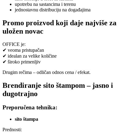
upotrebu na sastancima i terenu
jednostavnu distribuciju na događajima
Promo proizvod koji daje najviše za
uložen novac
OFFICE je:
✔ veoma pristupačan
✔ idealan za velike količine
✔ široko primenljiv
Drugim rečima – odličan odnos cena / efekat.
Brendiranje sito štampom – jasno i
dugotrajno
Preporučena tehnika:
sito štampa
Prednosti: