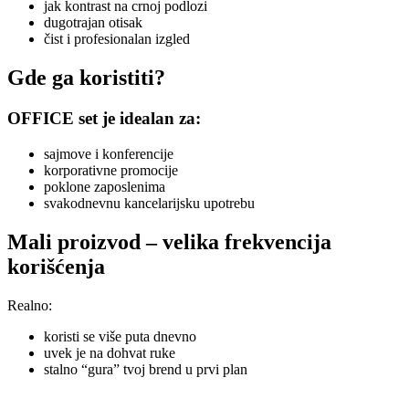
jak kontrast na crnoj podlozi
dugotrajan otisak
čist i profesionalan izgled
Gde ga koristiti?
OFFICE set je idealan za:
sajmove i konferencije
korporativne promocije
poklone zaposlenima
svakodnevnu kancelarijsku upotrebu
Mali proizvod – velika frekvencija
korišćenja
Realno:
koristi se više puta dnevno
uvek je na dohvat ruke
stalno “gura” tvoj brend u prvi plan