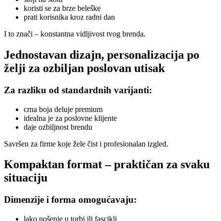
koristi se za brze beleške
prati korisnika kroz radni dan
I to znači – konstantna vidljivost tvog brenda.
Jednostavan dizajn, personalizacija po
želji za ozbiljan poslovan utisak
Za razliku od standardnih varijanti:
crna boja deluje premium
idealna je za poslovne klijente
daje ozbiljnost brendu
Savršen za firme koje žele čist i profesionalan izgled.
Kompaktan format – praktičan za svaku
situaciju
Dimenzije i forma omogućavaju:
lako nošenje u torbi ili fascikli