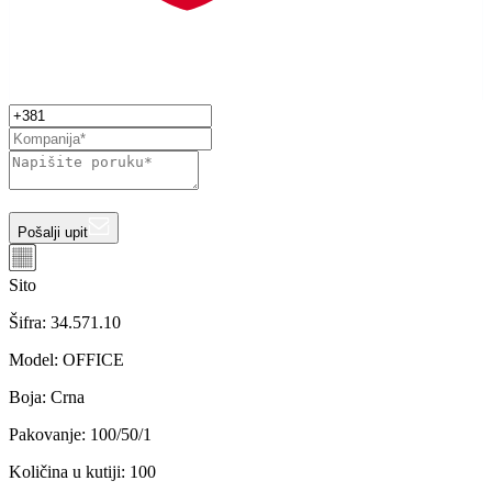
Pošalji upit
Sito
Šifra:
34.571.10
Model
:
OFFICE
Boja
:
Crna
Pakovanje
:
100/50/1
Količina u kutiji
:
100