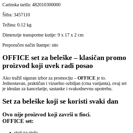
Carinska tarifa
:
482010300000
Šifra
:
3457110
Težina
:
0.12 kg
Dimenzije transportne kutije:
9 x 17 x 2 cm
Preporučen način štampe:
sito
OFFICE set za beleške – klasičan promo
proizvod koji uvek radi posao
Ako tražiš siguran izbor za promociju –
OFFICE
je to.
Jednostavan, praktičan i vizuelno ozbiljan (crna varijanta), ovaj set
je idealan za kancelarije, sastanke i svakodnevnu upotrebu.
Set za beleške koji se koristi svaki dan
Ovo nije proizvod koji završi u fioci.
OFFICE set:
stoji na stolu