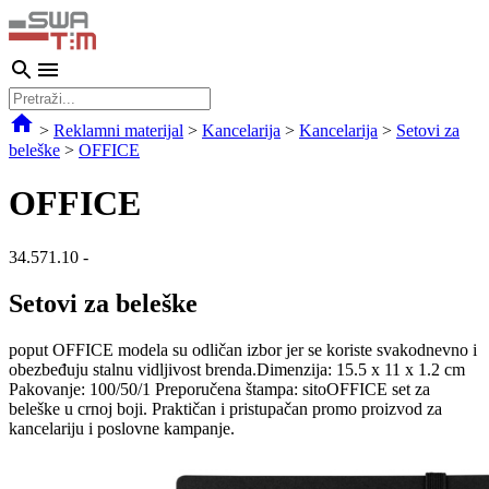
>
Reklamni materijal
>
Kancelarija
>
Kancelarija
>
Setovi za
beleške
>
OFFICE
OFFICE
34.571.10
-
Setovi za beleške
poput OFFICE modela su odličan izbor jer se koriste svakodnevno i
obezbeđuju stalnu vidljivost brenda.Dimenzija: 15.5 x 11 x 1.2 cm
Pakovanje: 100/50/1 Preporučena štampa: sitoOFFICE set za
beleške u crnoj boji. Praktičan i pristupačan promo proizvod za
kancelariju i poslovne kampanje.