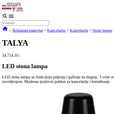
>
Reklamni materijal
>
Kancelarija
>
Kancelarija
>
Stone lampe
TALYA
34.714.10
-
LED stona lampa
LED stona lampa sa funkcijom paljenja i gašenja na dugme, 3 vrste o
osvetljenjem. Moderan poslovni poklon za kancelarije i brendiranje.