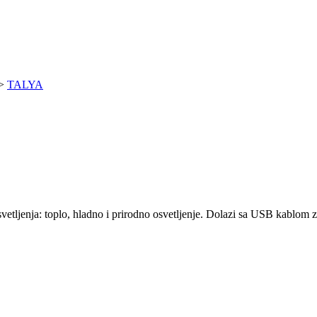
>
TALYA
svetljenja: toplo, hladno i prirodno osvetljenje. Dolazi sa USB kablo