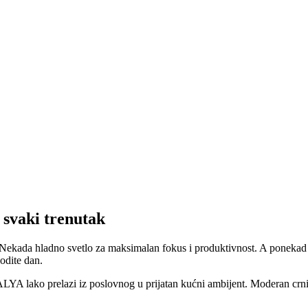
svaki trenutak
na. Nekada hladno svetlo za maksimalan fokus i produktivnost. A ponek
odite dan.
YA lako prelazi iz poslovnog u prijatan kućni ambijent. Moderan crni di