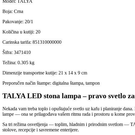
Model
:
TALYA
Boja
:
Crna
Pakovanje
:
20/1
Količina u kutiji
:
20
Carinska tarifa
:
851310000000
Šifra
:
3471410
Težina
:
0.305 kg
Dimenzije transportne kutije:
21 x 14 x 9 cm
Preporučen način štampe:
digitalna štampa, tampon
TALYA LED stona lampa – pravo svetlo za 
Nekada vam treba toplo i opuštajuće svetlo uz kafu i planiranje da
lampe — ona se prilagođava vašem ritmu rada i prostoru u kome prov
Sa tri režima osvetljenja — toplim, hladnim i prirodnim svetlom — TAL
stolove, recepcije i savremene enterijere.