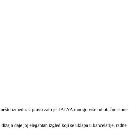
ad nešto između. Upravo zato je TALYA mnogo više od obične stone
zajn daje joj elegantan izgled koji se uklapa u kancelarije, radne