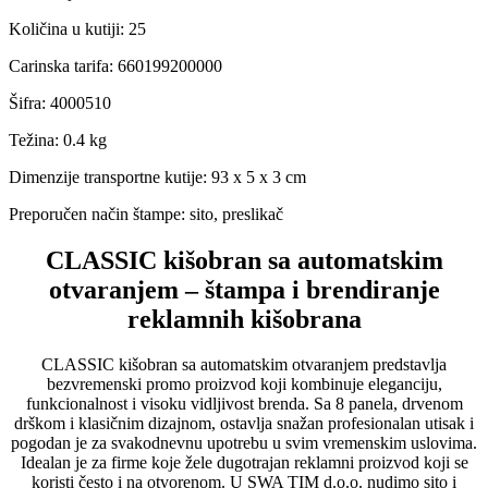
Količina u kutiji
:
25
Carinska tarifa
:
660199200000
Šifra
:
4000510
Težina
:
0.4 kg
Dimenzije transportne kutije:
93 x 5 x 3 cm
Preporučen način štampe:
sito, preslikač
CLASSIC kišobran sa automatskim
otvaranjem – štampa i brendiranje
reklamnih kišobrana
CLASSIC kišobran sa automatskim otvaranjem predstavlja
bezvremenski promo proizvod koji kombinuje eleganciju,
funkcionalnost i visoku vidljivost brenda. Sa 8 panela, drvenom
drškom i klasičnim dizajnom, ostavlja snažan profesionalan utisak i
pogodan je za svakodnevnu upotrebu u svim vremenskim uslovima.
Idealan je za firme koje žele dugotrajan reklamni proizvod koji se
koristi često i na otvorenom. U
SWA TIM d.o.o.
nudimo sito i