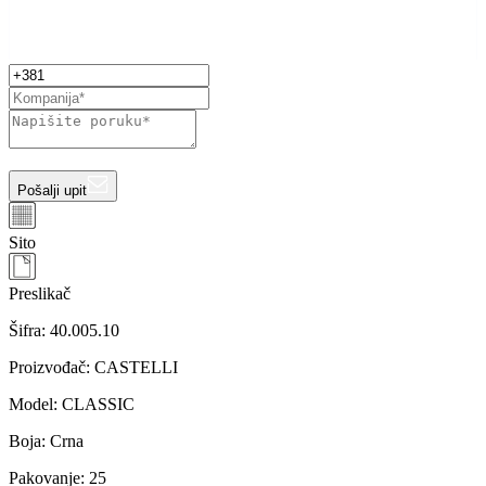
Pošalji upit
Sito
Preslikač
Šifra:
40.005.10
Proizvođač
:
CASTELLI
Model
:
CLASSIC
Boja
:
Crna
Pakovanje
:
25