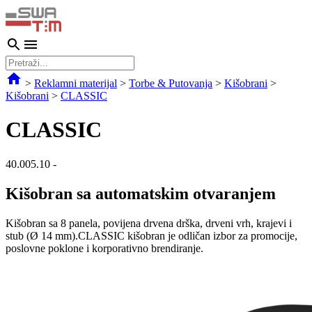
>
Reklamni materijal
>
Torbe & Putovanja
>
Kišobrani
>
Kišobrani
>
CLASSIC
CLASSIC
40.005.10
-
Kišobran sa automatskim otvaranjem
Kišobran sa 8 panela, povijena drvena drška, drveni vrh, krajevi i
stub (Ø 14 mm).CLASSIC kišobran je odličan izbor za promocije,
poslovne poklone i korporativno brendiranje.