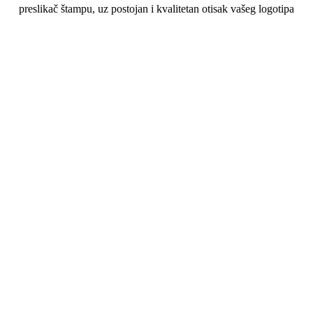
preslikač štampu, uz postojan i kvalitetan otisak vašeg logotipa