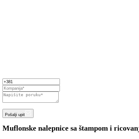
Pošalji upit
Muflonske nalepnice sa štampom i ricova