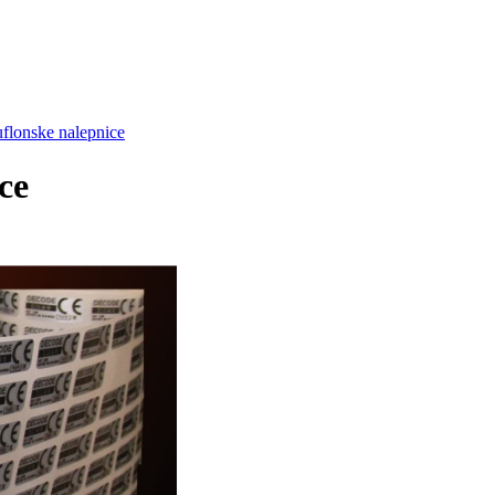
flonske nalepnice
ce