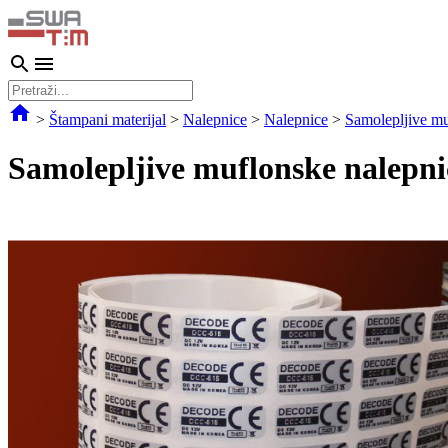
>
Štampani materijal
>
Nalepnice
>
Nalepnice
>
Samolepljive mu
Samolepljive muflonske nalepni