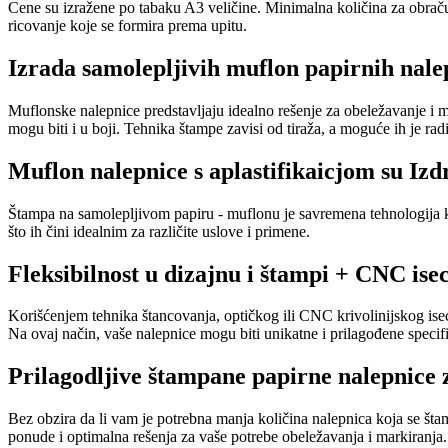
Cene su izražene po tabaku A3 veličine. Minimalna količina za obračun 
ricovanje koje se formira prema upitu.
Izrada samolepljivih muflon papirnih nalepn
Muflonske nalepnice predstavljaju idealno rešenje za obeležavanje i ma
mogu biti i u boji. Tehnika štampe zavisi od tiraža, a moguće ih je ra
Muflon nalepnice s aplastifikaicjom su Izdr
Štampa na samolepljivom papiru - muflonu je savremena tehnologija koja
što ih čini idealnim za različite uslove i primene.
Fleksibilnost u dizajnu i štampi + CNC ise
Korišćenjem tehnika štancovanja, optičkog ili CNC krivolinijskog iseca
Na ovaj način, vaše nalepnice mogu biti unikatne i prilagođene speci
Prilagodljive štampane papirne nalepnice 
Bez obzira da li vam je potrebna manja količina nalepnica koja se štam
ponude i optimalna rešenja za vaše potrebe obeležavanja i markiranja.