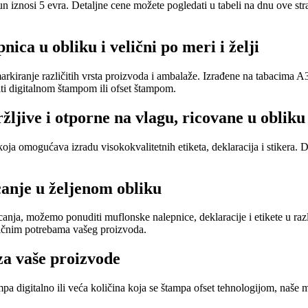
iznosi 5 evra. Detaljne cene možete pogledati u tabeli na dnu ove stran
ica u obliku i velični po meri i želji
rkiranje različitih vrsta proizvoda i ambalaže. Izrađene na tabacima A3,
diti digitalnom štampom ili ofset štampom.
žljive i otporne na vlagu, ricovane u obliku
 omogućava izradu visokokvalitetnih etiketa, deklaracija i stikera. Doda
canje u željenom obliku
nja, možemo ponuditi muflonske nalepnice, deklaracije i etikete u različ
fičnim potrebama vašeg proizvoda.
za vaše proizvode
pa digitalno ili veća količina koja se štampa ofset tehnologijom, naše 