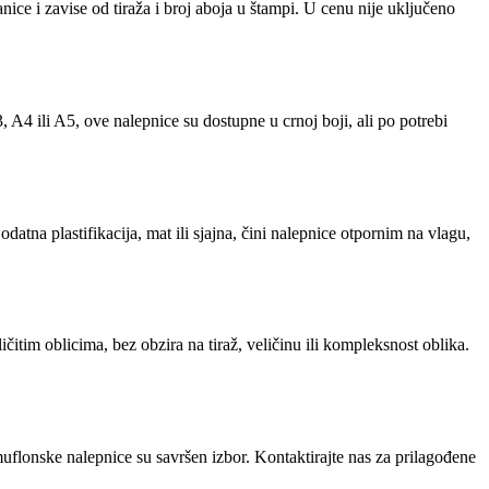
ice i zavise od tiraža i broj aboja u štampi. U cenu nije uključeno
 A4 ili A5, ove nalepnice su dostupne u crnoj boji, ali po potrebi
tna plastifikacija, mat ili sjajna, čini nalepnice otpornim na vlagu,
itim oblicima, bez obzira na tiraž, veličinu ili kompleksnost oblika.
muflonske nalepnice su savršen izbor. Kontaktirajte nas za prilagođene