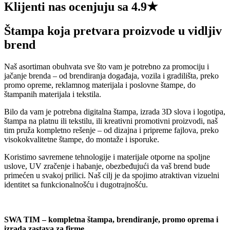
Klijenti nas ocenjuju sa 4.9★
Štampa koja pretvara proizvode u vidljiv
brend
Naš asortiman obuhvata sve što vam je potrebno za promociju i
jačanje brenda – od brendiranja događaja, vozila i gradilišta, preko
promo opreme, reklamnog materijala i poslovne štampe, do
štampanih materijala i tekstila.
Bilo da vam je potrebna digitalna štampa, izrada 3D slova i logotipa,
štampa na platnu ili tekstilu, ili kreativni promotivni proizvodi, naš
tim pruža kompletno rešenje – od dizajna i pripreme fajlova, preko
visokokvalitetne štampe, do montaže i isporuke.
Koristimo savremene tehnologije i materijale otporne na spoljne
uslove, UV zračenje i habanje, obezbeđujući da vaš brend bude
primećen u svakoj prilici. Naš cilj je da spojimo atraktivan vizuelni
identitet sa funkcionalnošću i dugotrajnošću.
SWA TIM – kompletna štampa, brendiranje, promo oprema i
izrada zastava za firme