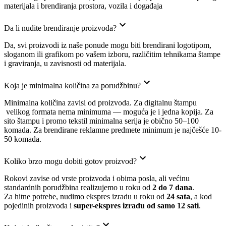
materijala i brendiranja prostora, vozila i događaja
Da li nudite brendiranje proizvoda?
Da, svi proizvodi iz naše ponude mogu biti brendirani logotipom,
sloganom ili grafikom po vašem izboru, različitim tehnikama štampe
i graviranja, u zavisnosti od materijala.
Koja je minimalna količina za porudžbinu?
Minimalna količina zavisi od proizvoda. Za digitalnu štampu
velikog formata nema minimuma — moguća je i jedna kopija. Za
sito štampu i promo tekstil minimalna serija je obično 50–100
komada. Za brendirane reklamne predmete minimum je najčešće 10-
50 komada.
Koliko brzo mogu dobiti gotov proizvod?
Rokovi zavise od vrste proizvoda i obima posla, ali većinu
standardnih porudžbina realizujemo u roku od
2 do 7 dana
.
Za hitne potrebe, nudimo ekspres izradu u roku od
24 sata
, a kod
pojedinih proizvoda i
super-ekspres izradu od samo 12 sati
.