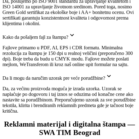
Da, poslujemo po ISO 9001 standardu za upravljanje kvalitetom i
ISO 14001 za upravljanje životnom sredinom. Pored toga, nosimo
Green Gold sertifikat za ekološke boje i AA+ bonitetnu ocenu. Ovi
sertifikati garantuju konzistentnost kvaliteta i odgovornost prema
klijentima i okolini.
Kako da pošaljem fajl za štampu?
Fajlove primamo u PDF, AI, EPS i CDR formatu. Minimalna
rezolucija za štampu je 150 dpi u realnoj veličini (preporučeno 300
dpi). Boje treba da budu u CMYK modu. Fajlove možete poslati
mejlom, WeTransferom ili kroz naš online upit formular na sajtu.
Da li mogu da naručim uzorak pre veće porudžbine?
Da, za većinu proizvoda moguća je izrada uzorka. Uzorak se
naplaćuje po dogovoru i taj iznos se oduzima od konačne cene ako
nastavite sa porudžbinom. Preporučujemo uzorak za sve porudžbine
tekstila, klirita i brendiranih reklamnih predmeta gde je tačnost boje
kritična.
Reklamni materijal i digitalna štampa —
SWA TIM Beograd