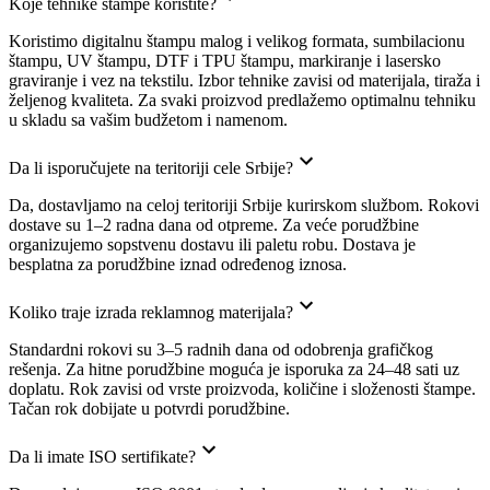
Koje tehnike štampe koristite?
Koristimo digitalnu štampu malog i velikog formata, sumbilacionu
štampu, UV štampu, DTF i TPU štampu, markiranje i lasersko
graviranje i vez na tekstilu. Izbor tehnike zavisi od materijala, tiražа i
željenog kvaliteta. Za svaki proizvod predlažemo optimalnu tehniku
u skladu sa vašim budžetom i namenom.
Da li isporučujete na teritoriji cele Srbije?
Da, dostavljamo na celoj teritoriji Srbije kurirskom službom. Rokovi
dostave su 1–2 radna dana od otpreme. Za veće porudžbine
organizujemo sopstvenu dostavu ili paletu robu. Dostava je
besplatna za porudžbine iznad određenog iznosa.
Koliko traje izrada reklamnog materijala?
Standardni rokovi su 3–5 radnih dana od odobrenja grafičkog
rešenja. Za hitne porudžbine moguća je isporuka za 24–48 sati uz
doplatu. Rok zavisi od vrste proizvoda, količine i složenosti štampe.
Tačan rok dobijate u potvrdi porudžbine.
Da li imate ISO sertifikate?