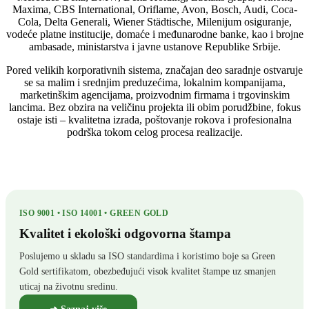
Maxima, CBS International, Oriflame, Avon, Bosch, Audi, Coca-
Cola, Delta Generali, Wiener Städtische, Milenijum osiguranje,
vodeće platne institucije, domaće i međunarodne banke, kao i brojne
ambasade, ministarstva i javne ustanove Republike Srbije.
Pored velikih korporativnih sistema, značajan deo saradnje ostvaruje
se sa malim i srednjim preduzećima, lokalnim kompanijama,
marketinškim agencijama, proizvodnim firmama i trgovinskim
lancima. Bez obzira na veličinu projekta ili obim porudžbine, fokus
ostaje isti – kvalitetna izrada, poštovanje rokova i profesionalna
podrška tokom celog procesa realizacije.
ISO 9001 • ISO 14001 • GREEN GOLD
Kvalitet i ekološki odgovorna štampa
Poslujemo u skladu sa ISO standardima i koristimo boje sa Green
Gold sertifikatom, obezbeđujući visok kvalitet štampe uz smanjen
uticaj na životnu sredinu.