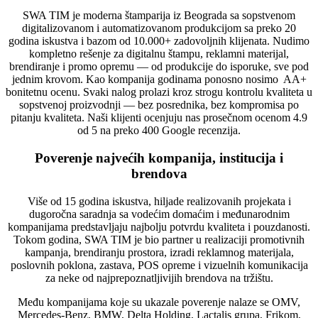
SWA TIM je moderna štamparija iz Beograda sa sopstvenom
digitalizovanom i automatizovanom produkcijom sa preko 20
godina iskustva i bazom od 10.000+ zadovoljnih klijenata. Nudimo
kompletno rešenje za digitalnu štampu, reklamni materijal,
brendiranje i promo opremu — od produkcije do isporuke, sve pod
jednim krovom. Kao kompanija godinama ponosno nosimo AA+
bonitetnu ocenu. Svaki nalog prolazi kroz strogu kontrolu kvaliteta u
sopstvenoj proizvodnji — bez posrednika, bez kompromisa po
pitanju kvaliteta. Naši klijenti ocenjuju nas prosečnom ocenom 4.9
od 5 na preko 400 Google recenzija.
Poverenje najvećih kompanija, institucija i
brendova
Više od 15 godina iskustva, hiljade realizovanih projekata i
dugoročna saradnja sa vodećim domaćim i međunarodnim
kompanijama predstavljaju najbolju potvrdu kvaliteta i pouzdanosti.
Tokom godina, SWA TIM je bio partner u realizaciji promotivnih
kampanja, brendiranju prostora, izradi reklamnog materijala,
poslovnih poklona, zastava, POS opreme i vizuelnih komunikacija
za neke od najprepoznatljivijih brendova na tržištu.
Među kompanijama koje su ukazale poverenje nalaze se OMV,
Mercedes-Benz, BMW, Delta Holding, Lactalis grupa, Frikom,