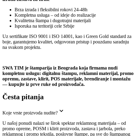
Brza izrada i fleksibilni rokovi 24-48h
Kompletna usluga – od ideje do realizacije
Kvalitetna štampa i dugotrajni materijali
Isporuka na teritoriji cele Srbije
Uz sertifikate ISO 9001 i ISO 14001, kao i Green Gold standard za
boje, garantujemo kvalitet, odgovoran pristup i pouzdanu saradnju
na svakom projektu.
SWA TIM je štamparija iz Beograda koja firmama nudi
kompletnu uslugu: digitalnu štampu, reklamni materijal, promo
opremu, zastave, klirit, POS materijale, brendiranje i montažu
— kupujte iz prve ruke od proizvođača.
Česta pitanja
Koje vrste proizvoda nudite?
U našoj ponudi nalazi se širok spektar reklamnog materijala – od
promo opreme, POSM i klirit proizvoda, zastava i jarbola, preko
reklamnog i promo tekstila, poslovne štampe, pa sve do štampanog