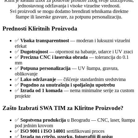
Klirit je idealan izbor za poslovne prostore zbog svoje izdržljivosti,
jednostavnog održavanja i visoke vizuelne vrednosti.
Svi proizvodi se mogu dodatno brendirati tehnikama direktne
štampe ili laserske gravure, za potpunu personalizaciju.
Prednosti Kliritnih Proizvoda
✅
Visoka transparentnost
— moderan i luksuzni vizuelni
efekat
✅
Dugotrajnost
— otpornost na habanje, udarce i UV zraci
✅
Precizna CNC i laserska obrada
— tolerancija do 0.1
mm
✅
Potpuna personalizacija
— UV štampa, gravura,
oblikovanje
✅
Lako održavanje
— čišćenje standardnim sredstvima
✅
Pogodno za unutrašnju i spoljašnju upotrebu
✅
Izrada od 1 komada
— nema minimalne serije za custom
projekte
Zašto Izabrati SWA TIM za Kliritne Proizvode?
✅
Sopstvena produkcija
u Beogradu — CNC, laser, štampa
pod jednim krovom
✅
ISO 9001 i ISO 14001
sertifikovani proces
✅
Izrada po crtežu, uzorku, fotografiji ili opisu