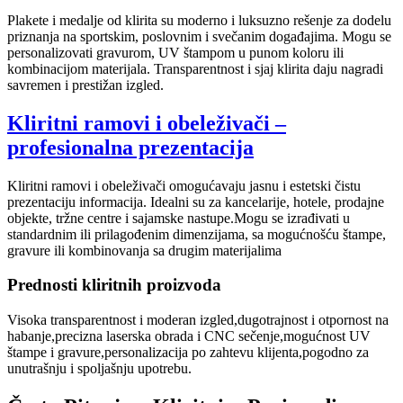
Plakete i medalje od klirita su moderno i luksuzno rešenje za dodelu
priznanja na sportskim, poslovnim i svečanim događajima. Mogu se
personalizovati gravurom, UV štampom u punom koloru ili
kombinacijom materijala. Transparentnost i sjaj klirita daju nagradi
savremen i prestižan izgled.
Kliritni ramovi i obeleživači –
profesionalna prezentacija
Kliritni ramovi i obeleživači omogućavaju jasnu i estetski čistu
prezentaciju informacija. Idealni su za kancelarije, hotele, prodajne
objekte, tržne centre i sajamske nastupe.Mogu se izrađivati u
standardnim ili prilagođenim dimenzijama, sa mogućnošću štampe,
gravure ili kombinovanja sa drugim materijalima
Prednosti kliritnih proizvoda
Visoka transparentnost i moderan izgled,dugotrajnost i otpornost na
habanje,precizna laserska obrada i CNC sečenje,mogućnost UV
štampe i gravure,personalizacija po zahtevu klijenta,pogodno za
unutrašnju i spoljašnju upotrebu.