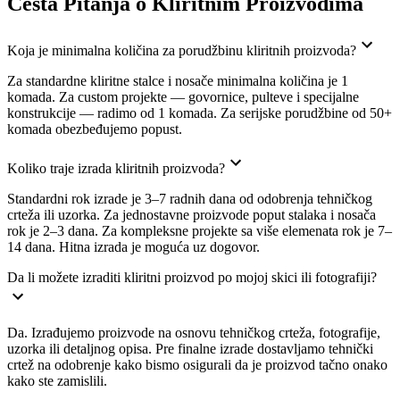
Česta Pitanja o Kliritnim Proizvodima
Koja je minimalna količina za porudžbinu kliritnih proizvoda?
Za standardne kliritne stalce i nosače minimalna količina je 1
komada. Za custom projekte — govornice, pulteve i specijalne
konstrukcije — radimo od 1 komada. Za serijske porudžbine od 50+
komada obezbeđujemo popust.
Koliko traje izrada kliritnih proizvoda?
Standardni rok izrade je 3–7 radnih dana od odobrenja tehničkog
crteža ili uzorka. Za jednostavne proizvode poput stalaka i nosača
rok je 2–3 dana. Za kompleksne projekte sa više elemenata rok je 7–
14 dana. Hitna izrada je moguća uz dogovor.
Da li možete izraditi kliritni proizvod po mojoj skici ili fotografiji?
Da. Izrađujemo proizvode na osnovu tehničkog crteža, fotografije,
uzorka ili detaljnog opisa. Pre finalne izrade dostavljamo tehnički
crtež na odobrenje kako bismo osigurali da je proizvod tačno onako
kako ste zamislili.