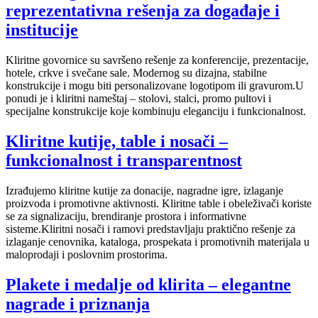
reprezentativna rešenja za događaje i
institucije
Kliritne govornice su savršeno rešenje za konferencije, prezentacije,
hotele, crkve i svečane sale. Modernog su dizajna, stabilne
konstrukcije i mogu biti personalizovane logotipom ili gravurom.U
ponudi je i kliritni nameštaj – stolovi, stalci, promo pultovi i
specijalne konstrukcije koje kombinuju eleganciju i funkcionalnost.
Kliritne kutije, table i nosači –
funkcionalnost i transparentnost
Izrađujemo kliritne kutije za donacije, nagradne igre, izlaganje
proizvoda i promotivne aktivnosti. Kliritne table i obeleživači koriste
se za signalizaciju, brendiranje prostora i informativne
sisteme.Kliritni nosači i ramovi predstavljaju praktično rešenje za
izlaganje cenovnika, kataloga, prospekata i promotivnih materijala u
maloprodaji i poslovnim prostorima.
Plakete i medalje od klirita – elegantne
nagrade i priznanja