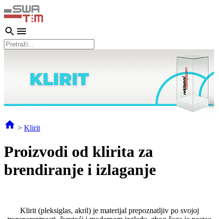
>
Klirit
Proizvodi od klirita za
brendiranje i izlaganje
Klirit (pleksiglas, akril) je materijal prepoznatljiv po svojoj