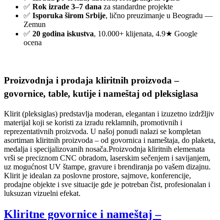
✅
Rok izrade 3–7 dana
za standardne projekte
✅
Isporuka širom Srbije
, lično preuzimanje u Beogradu —
Zemun
✅
20 godina iskustva
, 10.000+ klijenata, 4.9★ Google
ocena
Proizvodnja i prodaja kliritnih proizvoda –
govornice, table, kutije i nameštaj od pleksiglasa
Klirit (pleksiglas) predstavlja moderan, elegantan i izuzetno izdržljiv
materijal koji se koristi za izradu reklamnih, promotivnih i
reprezentativnih proizvoda. U našoj ponudi nalazi se kompletan
asortiman kliritnih proizvoda – od govornica i nameštaja, do plaketa,
medalja i specijalizovanih nosača.Proizvodnja kliritnih elemenata
vrši se preciznom CNC obradom, laserskim sečenjem i savijanjem,
uz mogućnost UV štampe, gravure i brendiranja po vašem dizajnu.
Klirit je idealan za poslovne prostore, sajmove, konferencije,
prodajne objekte i sve situacije gde je potreban čist, profesionalan i
luksuzan vizuelni efekat.
Kliritne govornice i nameštaj –