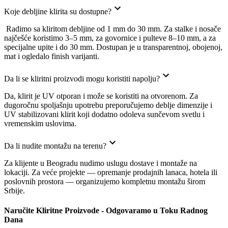
Koje debljine klirita su dostupne?
Radimo sa kliritom debljine od 1 mm do 30 mm. Za stalke i nosače
najčešće koristimo 3–5 mm, za govornice i pulteve 8–10 mm, a za
specijalne upite i do 30 mm. Dostupan je u transparentnoj, obojenoj,
mat i ogledalo finish varijanti.
Da li se kliritni proizvodi mogu koristiti napolju?
Da, klirit je UV otporan i može se koristiti na otvorenom. Za
dugoročnu spoljašnju upotrebu preporučujemo deblje dimenzije i
UV stabilizovani klirit koji dodatno odoleva sunčevom svetlu i
vremenskim uslovima.
Da li nudite montažu na terenu?
Za klijente u Beogradu nudimo uslugu dostave i montaže na
lokaciji. Za veće projekte — opremanje prodajnih lanaca, hotela ili
poslovnih prostora — organizujemo kompletnu montažu širom
Srbije.
Naručite Kliritne Proizvode - Odgovaramo u Toku Radnog
Dana