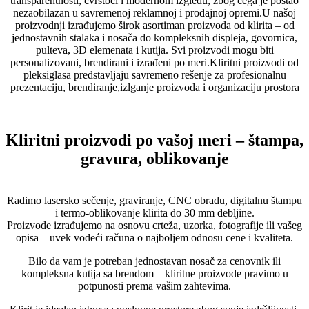
transparentnosti, čvrstoći i modernom izgledu, zbog čega je postao
nezaobilazan u savremenoj reklamnoj i prodajnoj opremi.U našoj
proizvodnji izrađujemo širok asortiman proizvoda od klirita – od
jednostavnih stalaka i nosača do kompleksnih displeja, govornica,
pulteva, 3D elemenata i kutija. Svi proizvodi mogu biti
personalizovani, brendirani i izrađeni po meri.Kliritni proizvodi od
pleksiglasa predstavljaju savremeno rešenje za profesionalnu
prezentaciju, brendiranje,izlganje proizvoda i organizaciju prostora
Kliritni proizvodi po vašoj meri – štampa,
gravura, oblikovanje
Radimo lasersko sečenje, graviranje, CNC obradu, digitalnu štampu
i termo-oblikovanje klirita do 30 mm debljine.
Proizvode izrađujemo na osnovu crteža, uzorka, fotografije ili vašeg
opisa – uvek vodeći računa o najboljem odnosu cene i kvaliteta.
Bilo da vam je potreban jednostavan nosač za cenovnik ili
kompleksna kutija sa brendom – kliritne proizvode pravimo u
potpunosti prema vašim zahtevima.