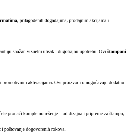
ormatima
, prilagođenih događajima, prodajnim akcijama i
rantuju snažan vizuelni utisak i dugotrajnu upotrebu. Ovi
štampani
ma i promotivnim aktivacijama. Ovi proizvodi omogućavaju dodatnu
ćete pronaći kompletno rešenje – od dizajna i pripreme za štampu,
t i poštovanje dogovorenih rokova.