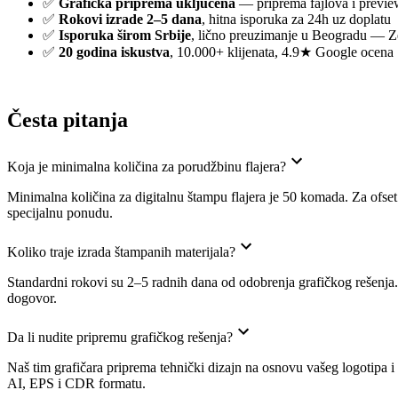
✅
Grafička priprema uključena
— priprema fajlova i previe
✅
Rokovi izrade 2–5 dana
, hitna isporuka za 24h uz doplatu
✅
Isporuka širom Srbije
, lično preuzimanje u Beogradu — 
✅
20 godina iskustva
, 10.000+ klijenata, 4.9★ Google ocena
Česta pitanja
Koja je minimalna količina za porudžbinu flajera?
Minimalna količina za digitalnu štampu flajera je 50 komada. Za ofse
specijalnu ponudu.
Koliko traje izrada štampanih materijala?
Standardni rokovi su 2–5 radnih dana od odobrenja grafičkog rešenja. 
dogovor.
Da li nudite pripremu grafičkog rešenja?
Naš tim grafičara priprema tehnički dizajn na osnovu vašeg logotipa i
AI, EPS i CDR formatu.