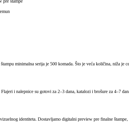
w pre štampe
Zemun
t štampu minimalna serija je 500 komada. Što je veća količina, niža je
Flajeri i nalepnice su gotovi za 2–3 dana, katalozi i brošure za 4–7 da
 vizuelnog identiteta. Dostavljamo digitalni preview pre finalne štampe