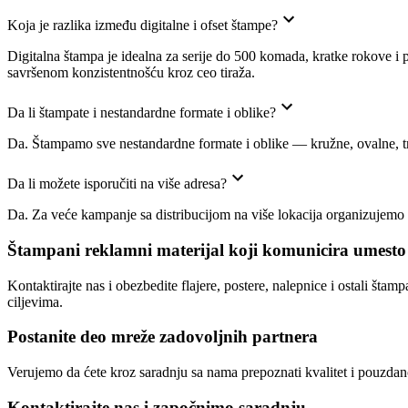
Koja je razlika između digitalne i ofset štampe?
Digitalna štampa je idealna za serije do 500 komada, kratke rokove i 
savršenom konzistentnošću kroz ceo tiražа.
Da li štampate i nestandardne formate i oblike?
Da. Štampamo sve nestandardne formate i oblike — kružne, ovalne, trou
Da li možete isporučiti na više adresa?
Da. Za veće kampanje sa distribucijom na više lokacija organizujemo sp
Štampani reklamni materijal koji komunicira umesto
Kontaktirajte nas i obezbedite flajere, postere, nalepnice i ostali šta
ciljevima.
Postanite deo mreže zadovoljnih partnera
Verujemo da ćete kroz saradnju sa nama prepoznati kvalitet i pouzdanos
Kontaktirajte nas i započnimo saradnju