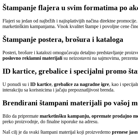
Štampanje flajera u svim formatima po a
Flajeri su jedan od najbržih i najisplativijih načina direktne promoci
marketinškim kampanjama. Visok kvalitet štampe i povoljne cene čine 
Štampanje postera, brošura i kataloga
Posteri, brošure i katalozi omogućavaju detaljno predstavljanje proizv
poslovno reklamni materijali
su neizostavni na sajmovima, prezenta
ID kartice, grebalice i specijalni promo št
U ponudi su i
ID kartice
,
grebalice za nagradne igre
, kao i specij
interakciju sa korisnicima i jačaju prepoznatljivost brenda.
Brendirani štampani materijali po vašoj m
Bilo da pripremate
marketinšku kampanju, opremate prodajno mesto
preko proizvodnje, do finalne isporuke na adresu.
Naš cilj je da svaki štampani materijal koji proizvedemo
prenese jasn