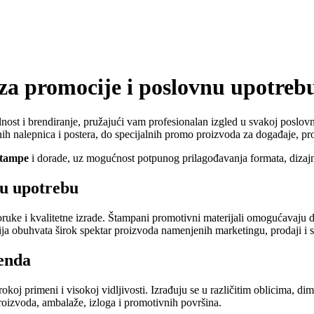
za promocije i poslovnu upotreb
ost i brendiranje, pružajući vam profesionalan izgled u svakoj poslovno
anih nalepnica i postera, do specijalnih promo proizvoda za događaje, p
štampe
i dorade, uz mogućnost potpunog prilagođavanja formata, dizajn
nu upotrebu
ruke i kvalitetne izrade. Štampani promotivni materijali omogućavaju di
ija obuhvata širok spektar proizvoda namenjenih marketingu, prodaji 
renda
irokoj primeni i visokoj vidljivosti. Izrađuju se u različitim oblicima,
roizvoda, ambalaže, izloga i promotivnih površina.