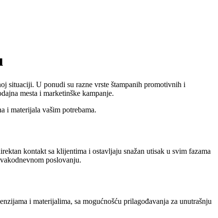
u
j situaciji. U ponudi su razne vrste štampanih promotivnih i
rodajna mesta i marketinške kampanje.
a i materijala vašim potrebama.
rektan kontakt sa klijentima i ostavljaju snažan utisak u svim fazama
i svakodnevnom poslovanju.
 dimenzijama i materijalima, sa mogućnošću prilagođavanja za unutrašnju