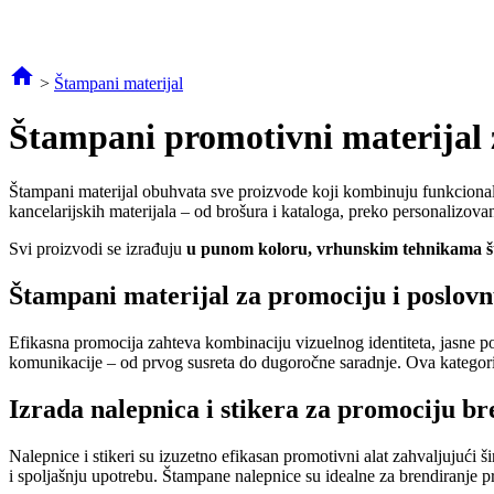
>
Štampani materijal
Štampani promotivni materijal 
Štampani materijal obuhvata sve proizvode koji kombinuju funkcionaln
kancelarijskih materijala – od brošura i kataloga, preko personalizov
Svi proizvodi se izrađuju
u punom koloru, vrhunskim tehnikama 
Štampani materijal za promociju i poslov
Efikasna promocija zahteva kombinaciju vizuelnog identiteta, jasne po
komunikacije – od prvog susreta do dugoročne saradnje. Ova kategor
Izrada nalepnica i stikera za promociju b
Nalepnice i stikeri su izuzetno efikasan promotivni alat zahvaljujući š
i spoljašnju upotrebu. Štampane nalepnice su idealne za brendiranje p