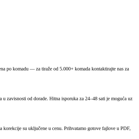
 cena po komadu — za tiraže od 5.000+ komada kontaktirajte nas za
na u zavisnosti od dorade. Hitna isporuka za 24–48 sati je moguća uz
, a korekcije su uključene u cenu. Prihvatamo gotove fajlove u PDF,