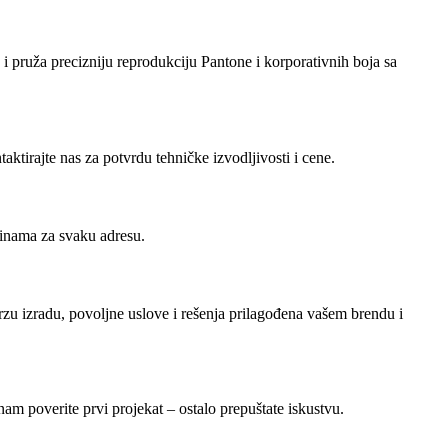
i pruža precizniju reprodukciju Pantone i korporativnih boja sa
tirajte nas za potvrdu tehničke izvodljivosti i cene.
ičinama za svaku adresu.
 brzu izradu, povoljne uslove i rešenja prilagođena vašem brendu i
am poverite prvi projekat – ostalo prepuštate iskustvu.