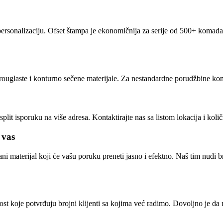
personalizaciju. Ofset štampa je ekonomičnija za serije od 500+ komada 
glaste i konturno sečene materijale. Za nestandardne porudžbine kontak
lit isporuku na više adresa. Kontaktirajte nas sa listom lokacija i kol
 vas
mpani materijal koji će vašu poruku preneti jasno i efektno. Naš tim nudi
t koje potvrđuju brojni klijenti sa kojima već radimo. Dovoljno je da n