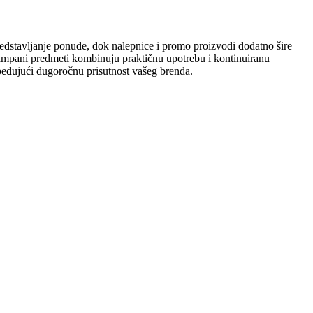
predstavljanje ponude, dok nalepnice i promo proizvodi dodatno šire
štampani predmeti kombinuju praktičnu upotrebu i kontinuiranu
zbeđujući dugoročnu prisutnost vašeg brenda.