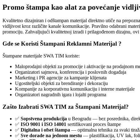
Promo štampa kao alat za povećanje vidlji
Kvalitetno dizajniran i odštampan materijal direktno utiče na prepozna
vidljivost kroz različite kanale komunikacije. Pravilno odabrani mate
promociju. Zahvaljujući kvalitetnoj izradi i prilagođenom dizajnu, ov
Gde se Koristi Štampani Reklamni Materijal ?
Štampane materijale SWA TIM koriste:
Maloprodajni objekti za promocije i aktivacije na prodajnom m
Organizatori sajmova, konferencija i poslovnih događaja
Marketing i PR agencije za kampanje klijenata
Ugostiteljski objekti za brendiranje i dekoraciju
Kompanije za korporativnu komunikaciju i interne materijale
Organizatori nagradnih igara i lojalti programa
Zašto Izabrati SWA TIM za Štampani Materijal?
✅
Sopstvena produkcija
u Beogradu — bez posrednika, direkt
✅
ISO 9001 i ISO 14001
sertifikovani proces štampe
✅
Digitalna i ofset štampa
— optimalna tehnika za svaki tiraž
✅
Sve dorade na jednom mestu
— plastifikacija, UV lak, foli