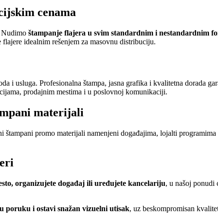
kcijskim cenama
je. Nudimo
štampanje flajera u svim standardnim i nestandardnim f
flajere idealnim rešenjem za masovnu distribuciju.
oda i usluga. Profesionalna štampa, jasna grafika i kvalitetna dorada ga
cijama, prodajnim mestima i u poslovnoj komunikaciji.
ampani materijali
alni štampani promo materijali namenjeni događajima, lojalti programi
eri
, organizujete događaj ili uređujete kancelariju
, u našoj ponudi 
u poruku i ostavi snažan vizuelni utisak
, uz beskompromisan kvalite