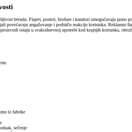
vosti
tljivost brenda. Flajeri, posteri, brošure i katalozi omogućavaju jasno 
rijali povećavaju angažovanje i podstiču reakciju korisnika. Reklamni 
i proizvodi ostaju u svakodnevnoj upotrebi kod krajnjih korisnika, obe
estu
no iz fabrike
а
otisak, sečenje