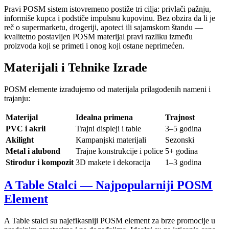
Pravi POSM sistem istovremeno postiže tri cilja: privlači pažnju,
informiše kupca i podstiče impulsnu kupovinu. Bez obzira da li je
reč o supermarketu, drogeriji, apoteci ili sajamskom štandu —
kvalitetno postavljen POSM materijal pravi razliku između
proizvoda koji se primeti i onog koji ostane neprimećen.
Materijali i Tehnike Izrade
POSM elemente izrađujemo od materijala prilagođenih nameni i
trajanju:
Materijal
Idealna primena
Trajnost
PVC i akril
Trajni displeji i table
3–5 godina
Akilight
Kampanjski materijali
Sezonski
Metal i alubond
Trajne konstrukcije i police
5+ godina
Stirodur i kompozit
3D makete i dekoracija
1–3 godina
A Table Stalci — Najpopularniji POSM
Element
A Table stalci su najefikasniji POSM element za brze promocije u