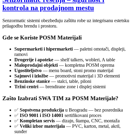
kontrola na prodajnom mestu
Senzormatic sistemi obezbeđuju zaštitu robe uz integrisanu estetsku
prilagodbu brendu i prostoru.
Gde se Koriste POSM Materijali
Supermarketi i hipermarketi
— paletni omotači, displeji,
ramovi
Drogerije i apoteke
— shelf talkers, wobleri, A table
Maloprodajni objekti
— kompletna POSM oprema
Ugostiteljstvo
— menu board, stoni promo materijal
Sajmovi i izložbe
— promotivni materijal i 3D elementi
Benzinske stanice
— stalci, table, piloni
Tržni centri
— brendirane zone i displej sistemi
Zašto Izabrati SWA TIM za POSM Materijale?
✅
Sopstvena produkcija
u Beogradu — bez posrednika
✅
ISO 9001 i ISO 14001
sertifikovani proces
✅
Kompletan servis
— dizajn, štampa, CNC, montaža
✅
Veliki izbor materijala
— PVC, karton, metal, akril,
sunđer