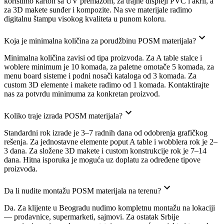
koristimo karton sa UV premazom, za trajne displeji PVC i akril, a
za 3D makete sunđer i kompozite. Na sve materijale radimo
digitalnu štampu visokog kvaliteta u punom koloru.
Koja je minimalna količina za porudžbinu POSM materijala?
Minimalna količina zavisi od tipa proizvoda. Za A table stalce i
woblere minimum je 10 komada, za paletne omotače 5 komada, za
menu board sisteme i podni nosači kataloga od 3 komada. Za
custom 3D elemente i makete radimo od 1 komada. Kontaktirajte
nas za potvrdu minimuma za konkretan proizvod.
Koliko traje izrada POSM materijala?
Standardni rok izrade je 3–7 radnih dana od odobrenja grafičkog
rešenja. Za jednostavne elemente poput A table i wobblera rok je 2–
3 dana. Za složene 3D makete i custom konstrukcije rok je 7–14
dana. Hitna isporuka je moguća uz doplatu za određene tipove
proizvoda.
Da li nudite montažu POSM materijala na terenu?
Da. Za klijente u Beogradu nudimo kompletnu montažu na lokaciji
— prodavnice, supermarketi, sajmovi. Za ostatak Srbije