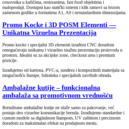
cenovnika u kafićima, restoranima, fast food objektima i
maloprodaji. Dostupni kao statički sistemi i klik ramovi sa brzom
zamenom grafike u formatima A1, A0 i nestandardnim dimenzijama.
Promo Kocke i 3D POSM Elementi —
Unikatna Vizuelna Prezentacija
Promo kocke i specijalni 3D elementi izrađeni CNC doradom
omogućavaju unikatnu i vizuelno snažnu prezentaciju proizvoda u
prostoru. Idealni su za akcijske zone, checkout area i premium
pozicije.
Izrađujemo od kartona, PVC-a, sunđera i kompozitnih materijala sa
mogućnošću štampe, foliotiska i specijalnih završnih obrada.
Ambalažne kutije – funkcionalna
ambalaža sa promotivnom vrednošću
Brendirane ambalažne kutije ne služe samo za pakovanje, već
postaju deo vizuelne komunikacije brenda. Izrađujemo standardne i
custom modele sa digitalnom štampom, UV zaštitom i preciznom
doradom za maksimalan efekat na prodajnom mestu.