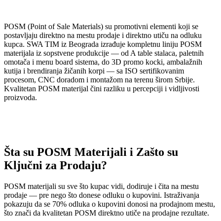
POSM (Point of Sale Materials) su promotivni elementi koji se
postavljaju direktno na mestu prodaje i direktno utiču na odluku
kupca. SWA TIM iz Beograda izrađuje kompletnu liniju POSM
materijala iz sopstvene produkcije — od A table stalaca, paletnih
omotača i menu board sistema, do 3D promo kocki, ambalažnih
kutija i brendiranja žičanih korpi — sa ISO sertifikovanim
procesom, CNC doradom i montažom na terenu širom Srbije.
Kvalitetan POSM materijal čini razliku u percepciji i vidljivosti
proizvoda.
Šta su POSM Materijali i Zašto su
Ključni za Prodaju?
POSM materijali su sve što kupac vidi, dodiruje i čita na mestu
prodaje — pre nego što donese odluku o kupovini. Istraživanja
pokazuju da se 70% odluka o kupovini donosi na prodajnom mestu,
što znači da kvalitetan POSM direktno utiče na prodajne rezultate.