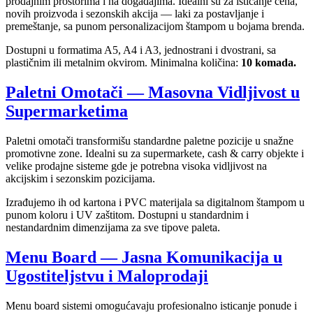
prodajnim prostorima i na događajima. Idealni su za isticanje cena,
novih proizvoda i sezonskih akcija — laki za postavljanje i
premeštanje, sa punom personalizacijom štampom u bojama brenda.
Dostupni u formatima A5, A4 i A3, jednostrani i dvostrani, sa
plastičnim ili metalnim okvirom. Minimalna količina:
10 komada.
Paletni Omotači — Masovna Vidljivost u
Supermarketima
Paletni omotači transformišu standardne paletne pozicije u snažne
promotivne zone. Idealni su za supermarkete, cash & carry objekte i
velike prodajne sisteme gde je potrebna visoka vidljivost na
akcijskim i sezonskim pozicijama.
Izrađujemo ih od kartona i PVC materijala sa digitalnom štampom u
punom koloru i UV zaštitom. Dostupni u standardnim i
nestandardnim dimenzijama za sve tipove paleta.
Menu Board — Jasna Komunikacija u
Ugostiteljstvu i Maloprodaji
Menu board sistemi omogućavaju profesionalno isticanje ponude i