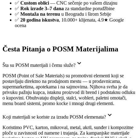
✅
Custom oblici
— CNC sečenje po vašem dizajnu
✅
Rok izrade 3–7 dana
za standardne porudžbine
✅
Montaža na terenu
u Beogradu i širom Srbije
✅
20 godina iskustva
, 10.000+ klijenata, 4.9★ Google
ocena
Česta Pitanja o POSM Materijalima
Šta su POSM materijali i čemu služe?
POSM (Point of Sale Materials) su promotivni elementi koji se
postavljaju direktno na prodajnom mestu — u prodavnicama,
supermarketima, apotekama i na sajmovima. Njihova svrha je da
privuku pažnju kupca, istaknu proizvod ili brend i podstaknu odluku
o kupovini. Obuhvataju displeji, stalci, wobleri, paletni omotači,
menu board sistemi, promo kocke i mnogi drugi elementi.
Koji materijali se koriste za izradu POSM elemenata?
Koristimo PVC, karton, mikroval, metal, akril, sunđer i kompozitne
ploče u zavisnosti od namene i trajanja. Za kampanjske materijale