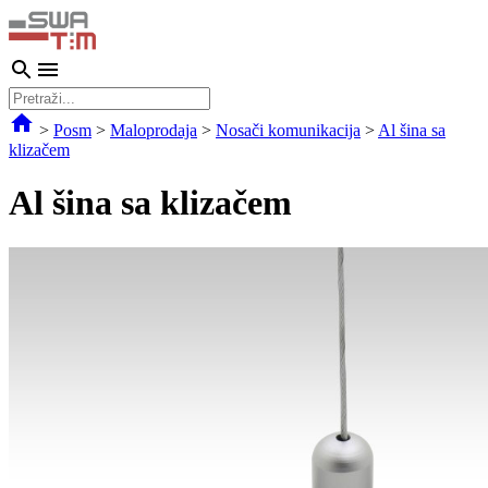
>
Posm
>
Maloprodaja
>
Nosači komunikacija
>
Al šina sa
klizačem
Al šina sa klizačem