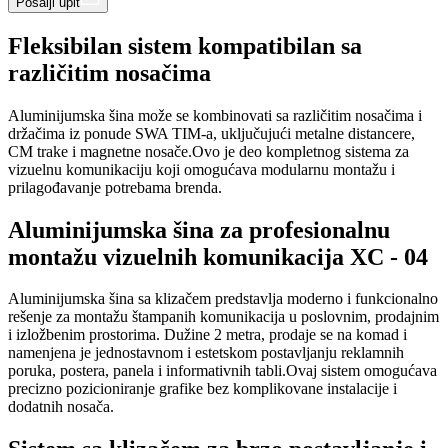
Pošalji upit
Fleksibilan sistem kompatibilan sa
različitim nosačima
Aluminijumska šina može se kombinovati sa različitim nosačima i
držačima iz ponude SWA TIM-a, uključujući metalne distancere,
CM trake i magnetne nosače.Ovo je deo kompletnog sistema za
vizuelnu komunikaciju koji omogućava modularnu montažu i
prilagođavanje potrebama brenda.
Aluminijumska šina za profesionalnu
montažu vizuelnih komunikacija XC - 04
Aluminijumska šina sa klizačem predstavlja moderno i funkcionalno
rešenje za montažu štampanih komunikacija u poslovnim, prodajnim
i izložbenim prostorima. Dužine 2 metra, prodaje se na komad i
namenjena je jednostavnom i estetskom postavljanju reklamnih
poruka, postera, panela i informativnih tabli.Ovaj sistem omogućava
precizno pozicioniranje grafike bez komplikovane instalacije i
dodatnih nosača.