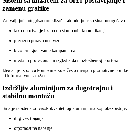
Sistem sa klizačem za brzo postavljanje i
zamenu grafike
Zahvaljujući integrisanom klizaču, aluminijumska šina omogućava:
lako ubacivanje i zamenu štampanih komunikacija
precizno poravnanje vizuala
brzo prilagođavanje kampanjama
uredan i profesionalan izgled zida ili izložbenog prostora
Idealan je izbor za kompanije koje često menjaju promotivne poruke
ili informativne sadržaje.
Izdržljiv aluminijum za dugotrajnu i
stabilnu montažu
Šina je izrađena od visokokvalitetnog aluminijuma koji obezbeđuje:
dug vek trajanja
otpornost na habanje