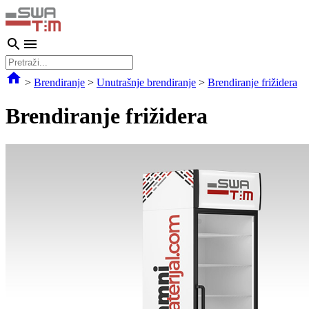
>
Brendiranje
>
Unutrašnje brendiranje
>
Brendiranje frižidera
Brendiranje frižidera