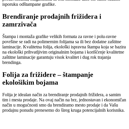
isporuku odštampane grafike.
Brendiranje prodajnih frižidera i
zamrzivača
Štampa i montaža grafike velikih formata za ravne i polu-ravne
površine se radi na polimernim folijama sa ili bez dodatne zaštitne
laminacije. Kvalitetna folija, ekološki ispravna štampa koja se bazira
na ekološki prihvatljivim originalnim bojama i korišćenje kvalitetne
zaštitne laminacije garantuju visok kvalitet i dug rok trajanja
brendinga.
Folija za frižidere – štampanje
ekološikim bojama
Folija je idealan način za brendiranje prodajnih frižidera, a samim
tim i mesta prodaje. Na ovaj način na brz, jednostavan i ekonomičan
način u mogućnosti smo da brendiramo mesto prodaje i da Vašu
prodajnu ponudu prenesemo do šireg kruga potencijalnih korisnika.