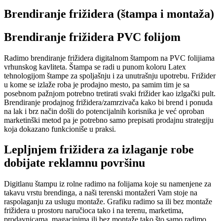
Brendiranje frižidera (štampa i montaža)
Brendiranje frižidera PVC folijom
Radimo brendiranje frižidera digitalnom štampom na PVC folijiama
vrhunskog kavliteta. Štampa se radi u punom koloru Latex
tehnologijom štampe za spoljašnju i za unutrašnju upotrebu. Frižider
u kome se izlaže roba je prodajno mesto, pa samim tim je sa
posebnom pažnjom potrebno tretirati svaki frižider kao izlgački pult.
Brendiranje prodajnog frižidera/zamrzivača kako bi brend i ponuda
na lak i brz način došli do potencijalnih korisnika je već oproban
marketinški metod pa je potrebno samo prepisati prodajnu strategiju
koja dokazano funkcioniše u praksi.
Lepljnjem frižidera za izlaganje robe
dobijate reklamnu površinu
Digitlanu štampu iz rolne radimo na folijama koje su namenjene za
takavu vrstu brendinga, a naši terenski montažeri Vam stoje na
raspolaganju za uslugu montaže. Grafiku radimo sa ili bez montaže
frižidera u prostoru naručioca tako i na terenu, marketima,
prodavnicama, magacinima ili bez montaže tako što samo radimo