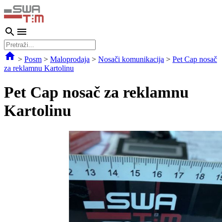
>
Posm
>
Maloprodaja
>
Nosači komunikacija
>
Pet Cap nosač
za reklamnu Kartolinu
Pet Cap nosač za reklamnu
Kartolinu