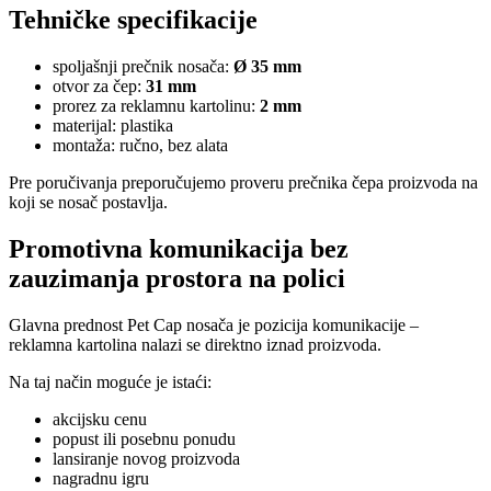
Tehničke specifikacije
spoljašnji prečnik nosača:
Ø 35 mm
otvor za čep:
31 mm
prorez za reklamnu kartolinu:
2 mm
materijal: plastika
montaža: ručno, bez alata
Pre poručivanja preporučujemo proveru prečnika čepa proizvoda na
koji se nosač postavlja.
Promotivna komunikacija bez
zauzimanja prostora na polici
Glavna prednost Pet Cap nosača je pozicija komunikacije –
reklamna kartolina nalazi se direktno iznad proizvoda.
Na taj način moguće je istaći:
akcijsku cenu
popust ili posebnu ponudu
lansiranje novog proizvoda
nagradnu igru