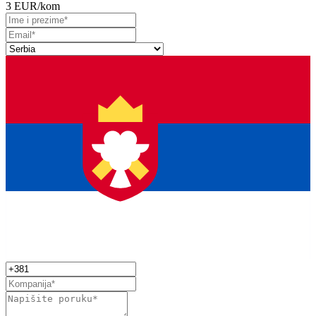
3 EUR
/kom