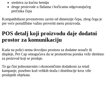
sredstva za kućnu hemiju
druge proizvode u flašama i bočicama odgovarajućeg
prečnika čepa
Kompatibilnost prvenstveno zavisi od dimenzije čepa, zbog čega je
pre veće porudžbine važno proveriti meru proizvoda.
POS detalj koji proizvodu daje dodatni
prostor za komunikaciju
Kada na polici nema dovoljno prostora za dodatne nosače ili
displeje, Pet Cap omogućava da se promotivna poruka veže direktno
za proizvod koji se prodaje.
To ga čini jednostavnim i ekonomičnim dodatkom za retail
kampanje, posebno kod velikih tiraža i distribucije kroz više
prodajnih objekata.