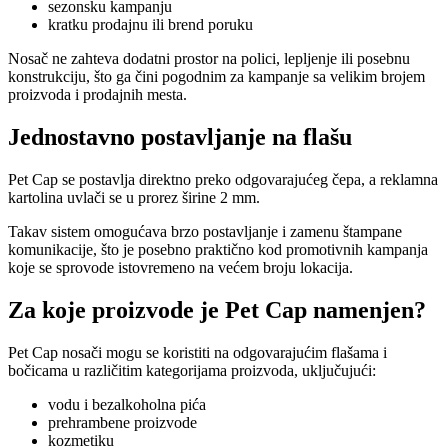
sezonsku kampanju
kratku prodajnu ili brend poruku
Nosač ne zahteva dodatni prostor na polici, lepljenje ili posebnu
konstrukciju, što ga čini pogodnim za kampanje sa velikim brojem
proizvoda i prodajnih mesta.
Jednostavno postavljanje na flašu
Pet Cap se postavlja direktno preko odgovarajućeg čepa, a reklamna
kartolina uvlači se u prorez širine 2 mm.
Takav sistem omogućava brzo postavljanje i zamenu štampane
komunikacije, što je posebno praktično kod promotivnih kampanja
koje se sprovode istovremeno na većem broju lokacija.
Za koje proizvode je Pet Cap namenjen?
Pet Cap nosači mogu se koristiti na odgovarajućim flašama i
bočicama u različitim kategorijama proizvoda, uključujući:
vodu i bezalkoholna pića
prehrambene proizvode
kozmetiku