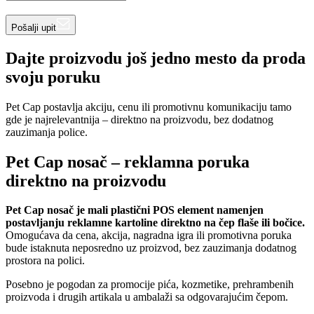
Pošalji upit
Dajte proizvodu još jedno mesto da proda
svoju poruku
Pet Cap postavlja akciju, cenu ili promotivnu komunikaciju tamo
gde je najrelevantnija – direktno na proizvodu, bez dodatnog
zauzimanja police.
Pet Cap nosač – reklamna poruka
direktno na proizvodu
Pet Cap nosač je mali plastični POS element namenjen
postavljanju reklamne kartoline direktno na čep flaše ili bočice.
Omogućava da cena, akcija, nagradna igra ili promotivna poruka
bude istaknuta neposredno uz proizvod, bez zauzimanja dodatnog
prostora na polici.
Posebno je pogodan za promocije pića, kozmetike, prehrambenih
proizvoda i drugih artikala u ambalaži sa odgovarajućim čepom.