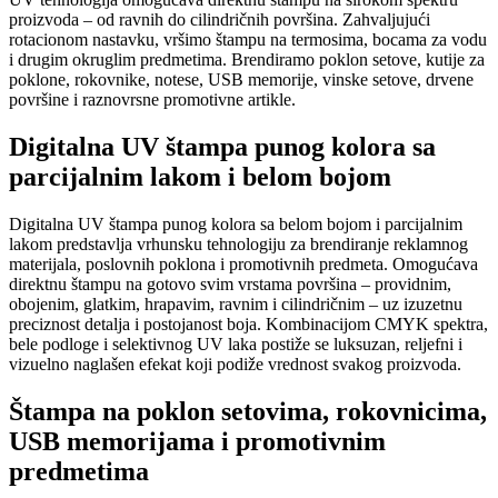
proizvoda – od ravnih do cilindričnih površina. Zahvaljujući
rotacionom nastavku, vršimo štampu na termosima, bocama za vodu
i drugim okruglim predmetima. Brendiramo poklon setove, kutije za
poklone, rokovnike, notese, USB memorije, vinske setove, drvene
površine i raznovrsne promotivne artikle.
Digitalna UV štampa punog kolora sa
parcijalnim lakom i belom bojom
Digitalna UV štampa punog kolora sa belom bojom i parcijalnim
lakom predstavlja vrhunsku tehnologiju za brendiranje reklamnog
materijala, poslovnih poklona i promotivnih predmeta. Omogućava
direktnu štampu na gotovo svim vrstama površina – providnim,
obojenim, glatkim, hrapavim, ravnim i cilindričnim – uz izuzetnu
preciznost detalja i postojanost boja. Kombinacijom CMYK spektra,
bele podloge i selektivnog UV laka postiže se luksuzan, reljefni i
vizuelno naglašen efekat koji podiže vrednost svakog proizvoda.
Štampa na poklon setovima, rokovnicima,
USB memorijama i promotivnim
predmetima