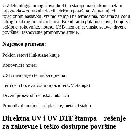
UV tehnologija omogućava direktnu štampu na širokom spektru
proizvoda – od ravnih do cilindričnih površina. Zahvaljujući
rotacionom nastavku, vršimo štampu na termosima, bocama za vodu
i drugim okruglim predmetima. Brendiramo poklon setove, kutije za
poklone, rokovnike, notese, USB memorije, vinske setove, drvene
površine i raznovrsne promotivne artikle.
Najčešće primene:
Poklon setovi i luksuzne kutije
Rokovnici i notesi
USB memorije i tehnička oprema
Termosi i boce za vodu (rotaciona UV štampa)
Drveni proizvodi i vinska ambalaža
Promotivni predmeti od plastike, metala i stakla
Direktna UV i UV DTF štampa – rešenje
za zahtevne i teško dostupne površine