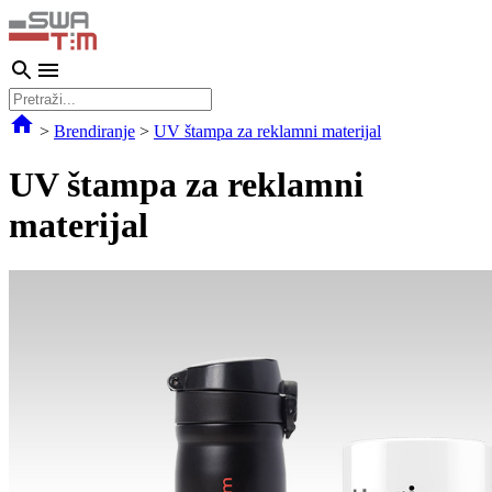
>
Brendiranje
>
UV štampa za reklamni materijal
UV štampa za reklamni
materijal