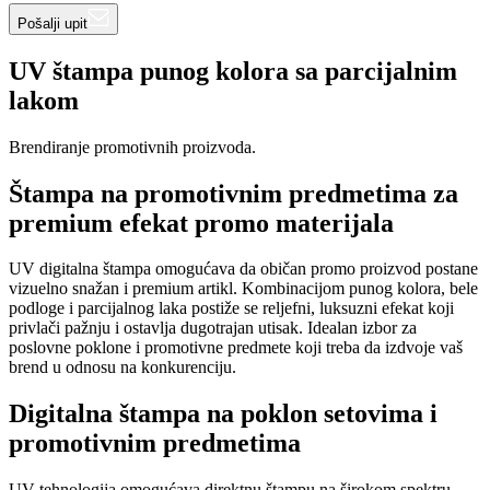
Pošalji upit
UV štampa punog kolora sa parcijalnim
lakom
Brendiranje promotivnih proizvoda.
Štampa na promotivnim predmetima za
premium efekat promo materijala
UV digitalna štampa omogućava da običan promo proizvod postane
vizuelno snažan i premium artikl. Kombinacijom punog kolora, bele
podloge i parcijalnog laka postiže se reljefni, luksuzni efekat koji
privlači pažnju i ostavlja dugotrajan utisak. Idealan izbor za
poslovne poklone i promotivne predmete koji treba da izdvoje vaš
brend u odnosu na konkurenciju.
Digitalna štampa na poklon setovima i
promotivnim predmetima
UV tehnologija omogućava direktnu štampu na širokom spektru