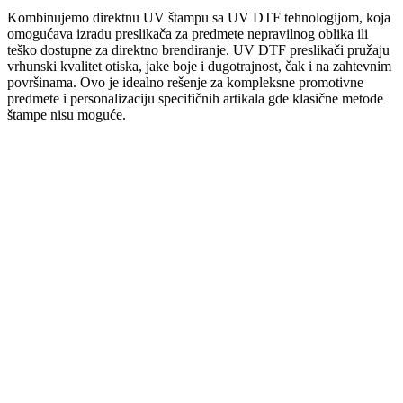
Kombinujemo direktnu UV štampu sa UV DTF tehnologijom, koja
omogućava izradu preslikača za predmete nepravilnog oblika ili
teško dostupne za direktno brendiranje. UV DTF preslikači pružaju
vrhunski kvalitet otiska, jake boje i dugotrajnost, čak i na zahtevnim
površinama. Ovo je idealno rešenje za kompleksne promotivne
predmete i personalizaciju specifičnih artikala gde klasične metode
štampe nisu moguće.