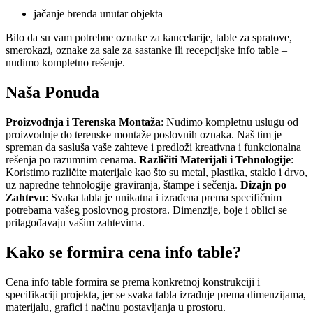
jačanje brenda unutar objekta
Bilo da su vam potrebne oznake za kancelarije, table za spratove,
smerokazi, oznake za sale za sastanke ili recepcijske info table –
nudimo kompletno rešenje.
Naša Ponuda
Proizvodnja i Terenska Montaža
: Nudimo kompletnu uslugu od
proizvodnje do terenske montaže poslovnih oznaka. Naš tim je
spreman da sasluša vaše zahteve i predloži kreativna i funkcionalna
rešenja po razumnim cenama.
Različiti Materijali i Tehnologije
:
Koristimo različite materijale kao što su metal, plastika, staklo i drvo,
uz napredne tehnologije graviranja, štampe i sečenja.
Dizajn po
Zahtevu
: Svaka tabla je unikatna i izrađena prema specifičnim
potrebama vašeg poslovnog prostora. Dimenzije, boje i oblici se
prilagođavaju vašim zahtevima.
Kako se formira cena info table?
Cena info table formira se prema konkretnoj konstrukciji i
specifikaciji projekta, jer se svaka tabla izrađuje prema dimenzijama,
materijalu, grafici i načinu postavljanja u prostoru.