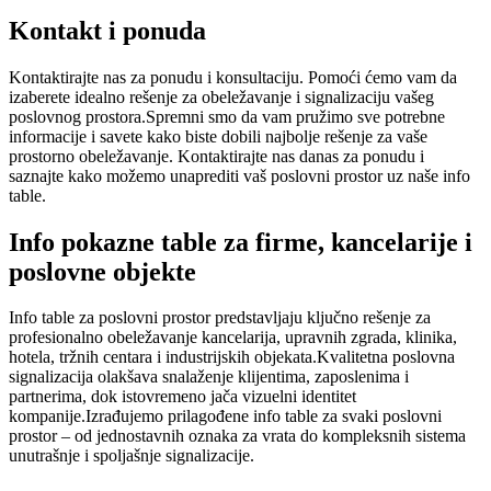
Kontakt i ponuda
Kontaktirajte nas za ponudu i konsultaciju. Pomoći ćemo vam da
izaberete idealno rešenje za obeležavanje i signalizaciju vašeg
poslovnog prostora.Spremni smo da vam pružimo sve potrebne
informacije i savete kako biste dobili najbolje rešenje za vaše
prostorno obeležavanje. Kontaktirajte nas danas za ponudu i
saznajte kako možemo unaprediti vaš poslovni prostor uz naše info
table.
Info pokazne table za firme, kancelarije i
poslovne objekte
Info table za poslovni prostor predstavljaju ključno rešenje za
profesionalno obeležavanje kancelarija, upravnih zgrada, klinika,
hotela, tržnih centara i industrijskih objekata.Kvalitetna poslovna
signalizacija olakšava snalaženje klijentima, zaposlenima i
partnerima, dok istovremeno jača vizuelni identitet
kompanije.Izrađujemo prilagođene info table za svaki poslovni
prostor – od jednostavnih oznaka za vrata do kompleksnih sistema
unutrašnje i spoljašnje signalizacije.