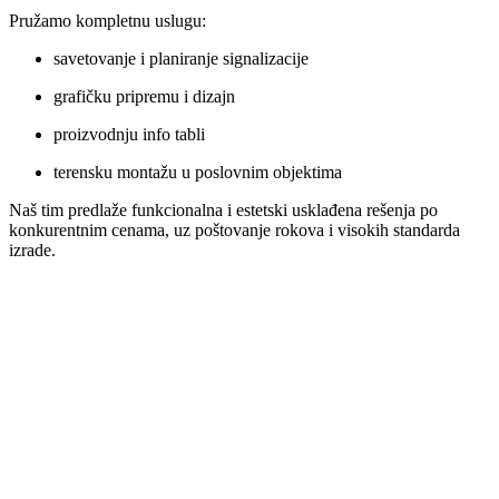
Pružamo kompletnu uslugu:
savetovanje i planiranje signalizacije
grafičku pripremu i dizajn
proizvodnju info tabli
terensku montažu u poslovnim objektima
Naš tim predlaže funkcionalna i estetski usklađena rešenja po
konkurentnim cenama, uz poštovanje rokova i visokih standarda
izrade.