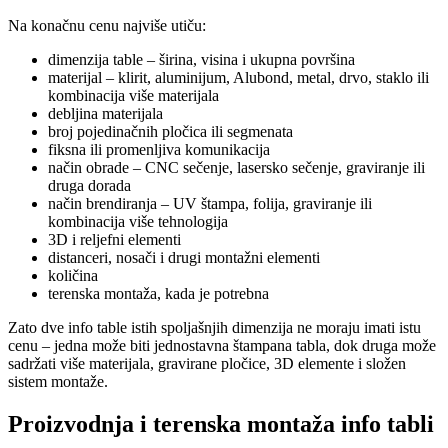
Na konačnu cenu najviše utiču:
dimenzija table – širina, visina i ukupna površina
materijal – klirit, aluminijum, Alubond, metal, drvo, staklo ili
kombinacija više materijala
debljina materijala
broj pojedinačnih pločica ili segmenata
fiksna ili promenljiva komunikacija
način obrade – CNC sečenje, lasersko sečenje, graviranje ili
druga dorada
način brendiranja – UV štampa, folija, graviranje ili
kombinacija više tehnologija
3D i reljefni elementi
distanceri, nosači i drugi montažni elementi
količina
terenska montaža, kada je potrebna
Zato dve info table istih spoljašnjih dimenzija ne moraju imati istu
cenu – jedna može biti jednostavna štampana tabla, dok druga može
sadržati više materijala, gravirane pločice, 3D elemente i složen
sistem montaže.
Proizvodnja i terenska montaža info tabli