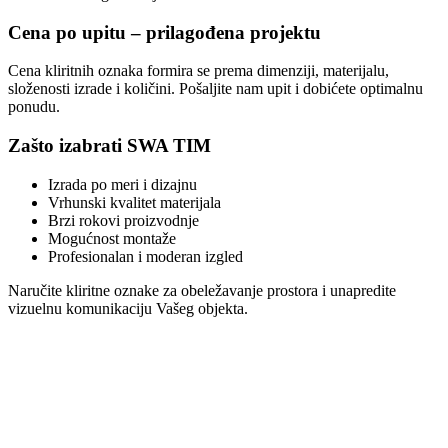
Cena po upitu – prilagođena projektu
Cena kliritnih oznaka formira se prema dimenziji, materijalu,
složenosti izrade i količini. Pošaljite nam upit i dobićete optimalnu
ponudu.
Zašto izabrati SWA TIM
Izrada po meri i dizajnu
Vrhunski kvalitet materijala
Brzi rokovi proizvodnje
Mogućnost montaže
Profesionalan i moderan izgled
Naručite kliritne oznake za obeležavanje prostora i unapredite
vizuelnu komunikaciju Vašeg objekta.