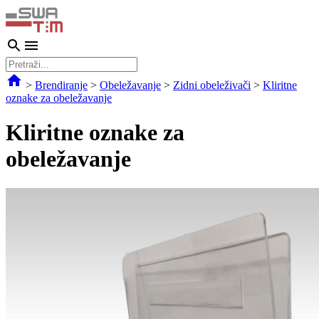
>
Brendiranje
>
Obeležavanje
>
Zidni obeleživači
>
Kliritne
oznake za obeležavanje
Kliritne oznake za
obeležavanje