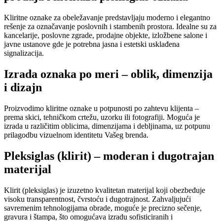
Kliritne oznake za obeležavanje predstavljaju moderno i elegantno
rešenje za označavanje poslovnih i stambenih prostora. Idealne su za
kancelarije, poslovne zgrade, prodajne objekte, izložbene salone i
javne ustanove gde je potrebna jasna i estetski usklađena
signalizacija.
Izrada oznaka po meri – oblik, dimenzija
i dizajn
Proizvodimo kliritne oznake u potpunosti po zahtevu klijenta –
prema skici, tehničkom crtežu, uzorku ili fotografiji. Moguća je
izrada u različitim oblicima, dimenzijama i debljinama, uz potpunu
prilagodbu vizuelnom identitetu Vašeg brenda.
Pleksiglas (klirit) – moderan i dugotrajan
materijal
Klirit (pleksiglas) je izuzetno kvalitetan materijal koji obezbeđuje
visoku transparentnost, čvrstoću i dugotrajnost. Zahvaljujući
savremenim tehnologijama obrade, moguće je precizno sečenje,
gravura i štampa, što omogućava izradu sofisticiranih i