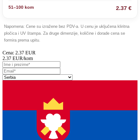
2.37 €
Napomena: Cene su izražene bez PDV-a. U cenu je uključena kliritna
pločica i UV štampa. Za druge dimenzije, količine i dorade cena se
formira prema upitu.
Cena:
2.37 EUR
2.37 EUR
/kom