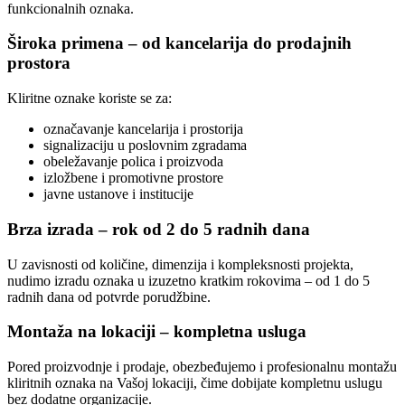
funkcionalnih oznaka.
Široka primena – od kancelarija do prodajnih
prostora
Kliritne oznake koriste se za:
označavanje kancelarija i prostorija
signalizaciju u poslovnim zgradama
obeležavanje polica i proizvoda
izložbene i promotivne prostore
javne ustanove i institucije
Brza izrada – rok od 2 do 5 radnih dana
U zavisnosti od količine, dimenzija i kompleksnosti projekta,
nudimo izradu oznaka u izuzetno kratkim rokovima – od 1 do 5
radnih dana od potvrde porudžbine.
Montaža na lokaciji – kompletna usluga
Pored proizvodnje i prodaje, obezbeđujemo i profesionalnu montažu
kliritnih oznaka na Vašoj lokaciji, čime dobijate kompletnu uslugu
bez dodatne organizacije.