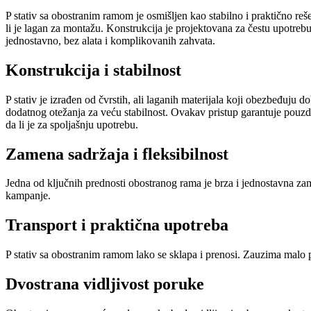
P stativ sa obostranim ramom je osmišljen kao stabilno i praktično rešen
li je lagan za montažu. Konstrukcija je projektovana za čestu upotrebu
jednostavno, bez alata i komplikovanih zahvata.
Konstrukcija i stabilnost
P stativ je izrađen od čvrstih, ali laganih materijala koji obezbeđuj
dodatnog otežanja za veću stabilnost. Ovakav pristup garantuje pouzdan
da li je za spoljašnju upotrebu.
Zamena sadržaja i fleksibilnost
Jedna od ključnih prednosti obostranog rama je brza i jednostavna za
kampanje.
Transport i praktična upotreba
P stativ sa obostranim ramom lako se sklapa i prenosi. Zauzima malo pr
Dvostrana vidljivost poruke