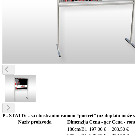
P - STATIV - sa obostranim ramom “portret” (uz doplatu može se
Naziv proizvoda
Dimenzija
Cena - ger
Cena - ron
180cm/B1
197,00 €
203,50 €