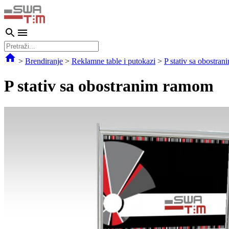
>
Brendiranje
>
Reklamne table i putokazi
>
P stativ sa obostra
P stativ sa obostranim ramom