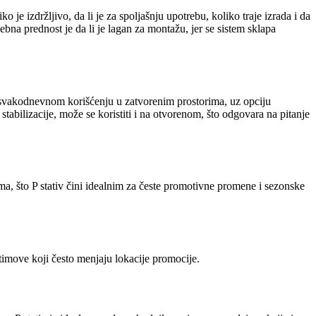
 je izdržljivo, da li je za spoljašnju upotrebu, koliko traje izrada i da
bna prednost je da li je lagan za montažu, jer se sistem sklapa
na svakodnevnom korišćenju u zatvorenim prostorima, uz opciju
tabilizacije, može se koristiti i na otvorenom, što odgovara na pitanje
a, što P stativ čini idealnim za česte promotivne promene i sezonske
 timove koji često menjaju lokacije promocije.