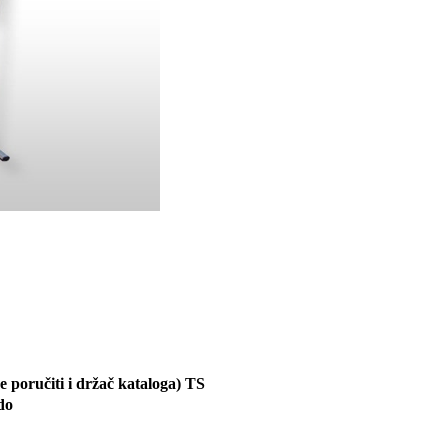
 poručiti i držač kataloga) TS
do