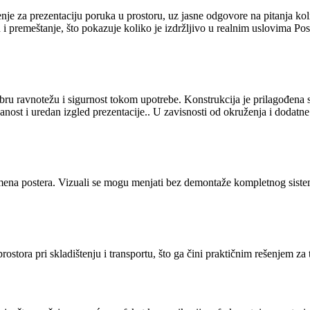
je za prezentaciju poruka u prostoru, uz jasne odgovore na pitanja koliko
 i premeštanje, što pokazuje koliko je izdržljivo u realnim uslovima Pose
u dobru ravnotežu i sigurnost tokom upotrebe. Konstrukcija je prilagođe
ost i uredan izgled prezentacije.. U zavisnosti od okruženja i dodatne s
mena postera. Vizuali se mogu menjati bez demontaže kompletnog sistem
ostora pri skladištenju i transportu, što ga čini praktičnim rešenjem za