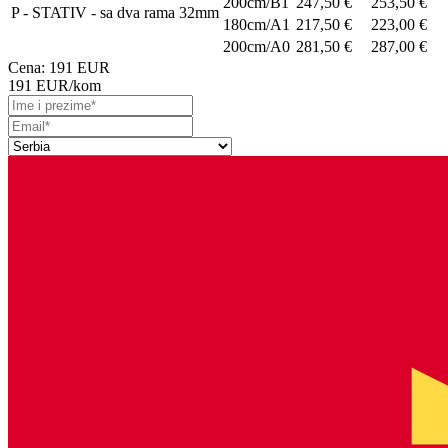
200cm/B1
247,50 €
253,50 €
P - STATIV - sa dva rama 32mm
180cm/A1
217,50 €
223,00 €
200cm/A0
281,50 €
287,00 €
Cena:
191 EUR
191 EUR
/kom