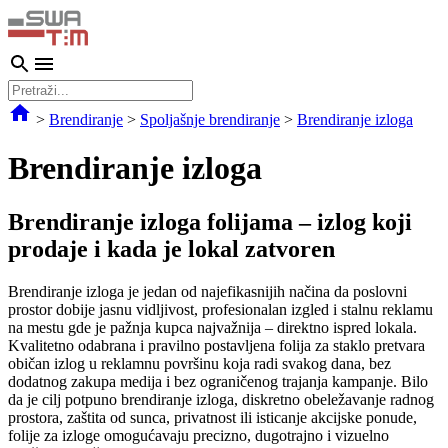
>
Brendiranje
>
Spoljašnje brendiranje
>
Brendiranje izloga
Brendiranje izloga
Brendiranje izloga folijama – izlog koji
prodaje i kada je lokal zatvoren
Brendiranje izloga je jedan od najefikasnijih načina da poslovni
prostor dobije jasnu vidljivost, profesionalan izgled i stalnu reklamu
na mestu gde je pažnja kupca najvažnija – direktno ispred lokala.
Kvalitetno odabrana i pravilno postavljena folija za staklo pretvara
običan izlog u reklamnu površinu koja radi svakog dana, bez
dodatnog zakupa medija i bez ograničenog trajanja kampanje. Bilo
da je cilj potpuno brendiranje izloga, diskretno obeležavanje radnog
prostora, zaštita od sunca, privatnost ili isticanje akcijske ponude,
folije za izloge omogućavaju precizno, dugotrajno i vizuelno