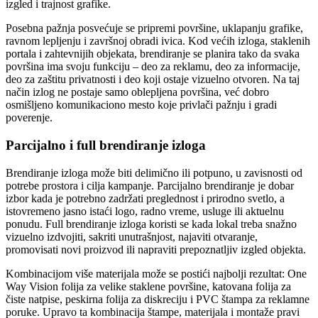
izgled i trajnost grafike.
Posebna pažnja posvećuje se pripremi površine, uklapanju grafike,
ravnom lepljenju i završnoj obradi ivica. Kod većih izloga, staklenih
portala i zahtevnijih objekata, brendiranje se planira tako da svaka
površina ima svoju funkciju – deo za reklamu, deo za informacije,
deo za zaštitu privatnosti i deo koji ostaje vizuelno otvoren. Na taj
način izlog ne postaje samo oblepljena površina, već dobro
osmišljeno komunikaciono mesto koje privlači pažnju i gradi
poverenje.
Parcijalno i full brendiranje izloga
Brendiranje izloga može biti delimično ili potpuno, u zavisnosti od
potrebe prostora i cilja kampanje. Parcijalno brendiranje je dobar
izbor kada je potrebno zadržati preglednost i prirodno svetlo, a
istovremeno jasno istaći logo, radno vreme, usluge ili aktuelnu
ponudu. Full brendiranje izloga koristi se kada lokal treba snažno
vizuelno izdvojiti, sakriti unutrašnjost, najaviti otvaranje,
promovisati novi proizvod ili napraviti prepoznatljiv izgled objekta.
Kombinacijom više materijala može se postići najbolji rezultat: One
Way Vision folija za velike staklene površine, katovana folija za
čiste natpise, peskirna folija za diskreciju i PVC štampa za reklamne
poruke. Upravo ta kombinacija štampe, materijala i montaže pravi