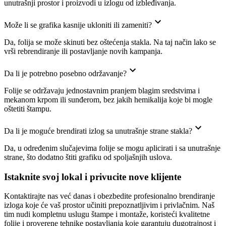
unutrašnji prostor i proizvodi u izlogu od izbleđivanja.
Može li se grafika kasnije ukloniti ili zameniti?
Da, folija se može skinuti bez oštećenja stakla. Na taj način lako se
vrši rebrendiranje ili postavljanje novih kampanja.
Da li je potrebno posebno održavanje?
Folije se održavaju jednostavnim pranjem blagim sredstvima i
mekanom krpom ili sunđerom, bez jakih hemikalija koje bi mogle
oštetiti štampu.
Da li je moguće brendirati izlog sa unutrašnje strane stakla?
Da, u određenim slučajevima folije se mogu aplicirati i sa unutrašnje
strane, što dodatno štiti grafiku od spoljašnjih uslova.
Istaknite svoj lokal i privucite nove klijente
Kontaktirajte nas već danas i obezbedite profesionalno brendiranje
izloga koje će vaš prostor učiniti prepoznatljivim i privlačnim. Naš
tim nudi kompletnu uslugu štampe i montaže, koristeći kvalitetne
folije i proverene tehnike postavljanja koje garantuju dugotrajnost i