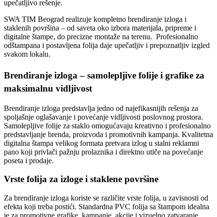
upečatljivo rešenje.
SWA TIM Beograd realizuje kompletno brendiranje izloga i
staklenih površina – od saveta oko izbora materijala, pripreme i
digitalne štampe, do precizne montaže na terenu. Profesionalno
odštampana i postavljena folija daje upečatljiv i prepoznatljiv izgled
svakom lokalu.
Brendiranje izloga – samolepljive folije i grafike za
maksimalnu vidljivost
Brendiranje izloga predstavlja jedno od najefikasnijih rešenja za
spoljašnje oglašavanje i povećanje vidljivosti poslovnog prostora.
Samolepljive folije za staklo omogućavaju kreativno i profesionalno
predstavljanje brenda, proizvoda i promotivnih kampanja. Kvalitetna
digitalna štampa velikog formata pretvara izlog u stalni reklamni
pano koji privlači pažnju prolaznika i direktno utiče na povećanje
poseta i prodaje.
Vrste folija za izloge i staklene površine
Za brendiranje izloga koriste se različite vrste folija, u zavisnosti od
efekta koji treba postići. Standardna PVC folija sa štampom idealna
je za promotivne grafike, kampanje, akcije i vizuelno zatvaranje