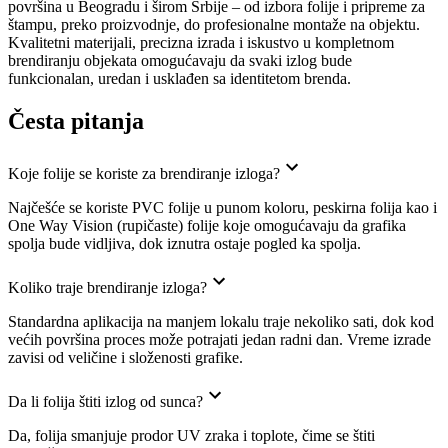
površina u Beogradu i širom Srbije – od izbora folije i pripreme za
štampu, preko proizvodnje, do profesionalne montaže na objektu.
Kvalitetni materijali, precizna izrada i iskustvo u kompletnom
brendiranju objekata omogućavaju da svaki izlog bude
funkcionalan, uredan i usklađen sa identitetom brenda.
Česta pitanja
Koje folije se koriste za brendiranje izloga?
Najčešće se koriste PVC folije u punom koloru, peskirna folija kao i
One Way Vision (rupičaste) folije koje omogućavaju da grafika
spolja bude vidljiva, dok iznutra ostaje pogled ka spolja.
Koliko traje brendiranje izloga?
Standardna aplikacija na manjem lokalu traje nekoliko sati, dok kod
većih površina proces može potrajati jedan radni dan. Vreme izrade
zavisi od veličine i složenosti grafike.
Da li folija štiti izlog od sunca?
Da, folija smanjuje prodor UV zraka i toplote, čime se štiti