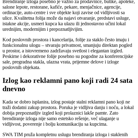
Brendiranje izloga posebno je važno za prodavnice, butike, apoteke,
salone lepote, restorane, kafiće, pekare, menjačnice, agencije,
ordinacije, auto-centre i sve objekte koji zavise od vidljivosti sa
ulice. Kvalitetna folija može da najavi otvaranje, predstavi usluge,
istakne akcije, usmeri kupca ka ulazu ili jednostavno učini lokal
urednijim, modernijim i prepoznatljivijim.
Kod poslovnih prostora i kancelarija, folije za staklo često imaju i
funkcionalnu ulogu – stvaraju privatnost, smanjuju direktan pogled
u prostor, a istovremeno zadržavaju svetlost i elegantan izgled.
Peskirne i dekorativne folije posebno su pogodne za konferencijske
sale, pregradna stakla, ulazna vrata, prijemne delove i izloge
poslovnih objekata.
Izlog kao reklamni pano koji radi 24 sata
dnevno
Kada se dobro isplanira, izlog postaje stalni reklamni pano koji ne
traži dodatni zakup prostora. Poruka je vidljiva danju i noću, a lokal
dobija prepoznatljiv izgled koji prolaznici lakše pamte. Zato
brendiranje izloga nije samo estetsko rešenje, već ulaganje u
vidljivost, poverenje i bolju komunikaciju sa kupcima.
SWA TIM pruža kompletnu uslugu brendiranja izloga i staklenih