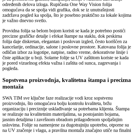
određenih delova izloga. Rupičasta One Way Vision folija
omogućava da se spolja vidi grafika, dok se iz unutrašnjosti
zadržava pogled ka spolja, što je posebno praktično za lokale kojima
je važno dnevno svetlo.
Providna folija sa belom bojom koristi se kada je potrebno postići
precizne grafičke detalje i efekat štampe na staklu, dok peskirna
folija daje diskretan, elegantan i poslovan izgled, često korišćen za
kancelarije, ordinacije, salone i poslovne prostore. Katovana folija je
odličan izbor za logotipe, natpise, radno vreme, dekorativne linije i
čiste aplikacije u boji. Solarne folije sa UV zaštitom koriste se kada
je pored vizuelnog efekta važna i zaštita od sunca, zagrevanja i
pogleda.
Sopstvena proizvodnja, kvalitetna štampa i precizna
montaža
SWA TIM sve ključne faze realizacije vodi kroz sopstvenu
proizvodnju, što omogućava bolju kontrolu kvaliteta, bržu
organizaciju i preciznije usklađivanje sa potrebama klijenta. Štampa
se realizuje na kvalitetnim materijalima, sa postojanim bojama,
jasnim detaljima i završnom obradom prilagođenom spoljašnjim
uslovima. Folije su namenjene za dugotrajniju upotrebu, otporne su
na UV zračenje i vlagu, a pravilna montaža značajno utiče na finalni