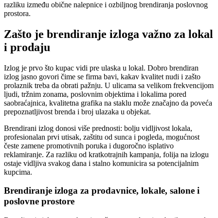
razliku između obične nalepnice i ozbiljnog brendiranja poslovnog
prostora.
Zašto je brendiranje izloga važno za lokal
i prodaju
Izlog je prvo što kupac vidi pre ulaska u lokal. Dobro brendiran
izlog jasno govori čime se firma bavi, kakav kvalitet nudi i zašto
prolaznik treba da obrati pažnju. U ulicama sa velikom frekvencijom
ljudi, tržnim zonama, poslovnim objektima i lokalima pored
saobraćajnica, kvalitetna grafika na staklu može značajno da poveća
prepoznatljivost brenda i broj ulazaka u objekat.
Brendirani izlog donosi više prednosti: bolju vidljivost lokala,
profesionalan prvi utisak, zaštitu od sunca i pogleda, mogućnost
česte zamene promotivnih poruka i dugoročno isplativo
reklamiranje. Za razliku od kratkotrajnih kampanja, folija na izlogu
ostaje vidljiva svakog dana i stalno komunicira sa potencijalnim
kupcima.
Brendiranje izloga za prodavnice, lokale, salone i
poslovne prostore