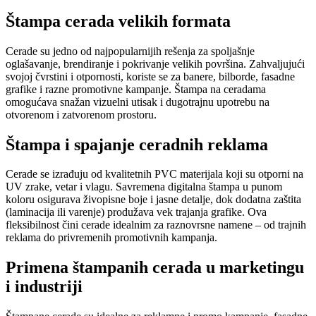
Štampa cerada velikih formata
Cerade su jedno od najpopularnijih rešenja za spoljašnje
oglašavanje, brendiranje i pokrivanje velikih površina. Zahvaljujući
svojoj čvrstini i otpornosti, koriste se za banere, bilborde, fasadne
grafike i razne promotivne kampanje. Štampa na ceradama
omogućava snažan vizuelni utisak i dugotrajnu upotrebu na
otvorenom i zatvorenom prostoru.
Štampa i spajanje ceradnih reklama
Cerade se izrađuju od kvalitetnih PVC materijala koji su otporni na
UV zrake, vetar i vlagu. Savremena digitalna štampa u punom
koloru osigurava živopisne boje i jasne detalje, dok dodatna zaštita
(laminacija ili varenje) produžava vek trajanja grafike. Ova
fleksibilnost čini cerade idealnim za raznovrsne namene – od trajnih
reklama do privremenih promotivnih kampanja.
Primena štampanih cerada u marketingu
i industriji