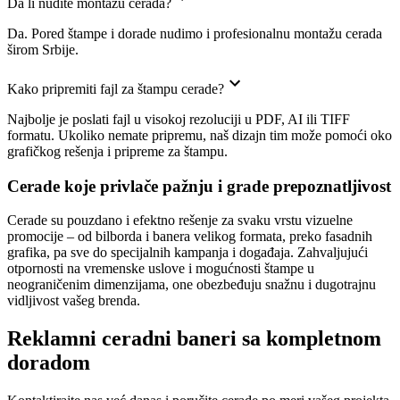
Da li nudite montažu cerada?
Da. Pored štampe i dorade nudimo i profesionalnu montažu cerada
širom Srbije.
Kako pripremiti fajl za štampu cerade?
Najbolje je poslati fajl u visokoj rezoluciji u PDF, AI ili TIFF
formatu. Ukoliko nemate pripremu, naš dizajn tim može pomoći oko
grafičkog rešenja i pripreme za štampu.
Cerade koje privlače pažnju i grade prepoznatljivost
Cerade su pouzdano i efektno rešenje za svaku vrstu vizuelne
promocije – od bilborda i banera velikog formata, preko fasadnih
grafika, pa sve do specijalnih kampanja i događaja. Zahvaljujući
otpornosti na vremenske uslove i mogućnosti štampe u
neograničenim dimenzijama, one obezbeđuju snažnu i dugotrajnu
vidljivost vašeg brenda.
Reklamni ceradni baneri sa kompletnom
doradom