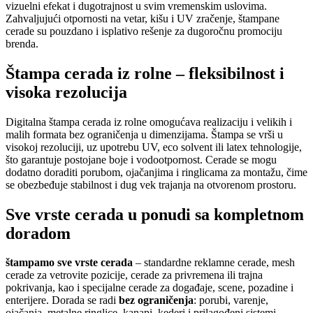
vizuelni efekat i dugotrajnost u svim vremenskim uslovima.
Zahvaljujući otpornosti na vetar, kišu i UV zračenje, štampane
cerade su pouzdano i isplativo rešenje za dugoročnu promociju
brenda.
Štampa cerada iz rolne – fleksibilnost i
visoka rezolucija
Digitalna štampa cerada iz rolne omogućava realizaciju i velikih i
malih formata bez ograničenja u dimenzijama. Štampa se vrši u
visokoj rezoluciji, uz upotrebu UV, eco solvent ili latex tehnologije,
što garantuje postojane boje i vodootpornost. Cerade se mogu
dodatno doraditi porubom, ojačanjima i ringlicama za montažu, čime
se obezbeđuje stabilnost i dug vek trajanja na otvorenom prostoru.
Sve vrste cerada u ponudi sa kompletnom
doradom
štampamo sve vrste cerada
– standardne reklamne cerade, mesh
cerade za vetrovite pozicije, cerade za privremena ili trajna
pokrivanja, kao i specijalne cerade za događaje, scene, pozadine i
enterijere. Dorada se radi
bez ograničenja
: porubi, varenje,
ojačanja, metalne ringlice, kanapi, kederi i prilagođeni sistemi