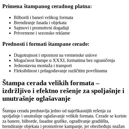
Primena štampanog ceradnog platna:
Bilbordi i baneri velikog formata
Brendiranje fasada i objekata
Sajmovi i promotivni događaji
Privremene i sezonske reklame
Prednosti i formati štampane cerade:
Dugotrajnost i otpornost na vremenske uslove
Mogućnost štampe u XXXL formatima bez ograničenja
Jednostavna montaža i transport
Fleksibilnost i prilagođavanje različitim površinama
Štampa cerada velikih formata –
izdržljivo i efektno rešenje za spoljašnje i
unutrašnje oglašavanje
Štampa cerada predstavlja jedno od najefikasnijih rešenja za
spoljašnje i unutrašnje oglašavanje velikih formata. Cerade se koriste
za banere, bilborde, fasadne grafike, ograđivanje gradilišta,
brendiranje objekata i promotivne kampanje, jer obezbeđuju snažan