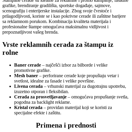
Štampane cerade su idealne za reklamne i promo kampanje, fasadne
grafike, brendiranje gradilišta, sportske događaje, sajmove,
scenografiju i enterijerske instalacije. Zbog svoje čvrstoće i
prilagodljivosti, koriste se i kao pokrivne cerade ili zaštitne barijere
sa reklamnom porukom. Kombinacija kvaliteta materijala i
profesionalne štampe omogućava maksimalnu vidljivost i
prepoznatljivost vašeg brenda.
Vrste reklamnih cerada za štampu iz
rolne
Baner cerade
– najčešći izbor za bilborde i velike
promotivne grafike.
Mesh baner
– perforirane cerade koje propuštaju vetar i
svetlost, idealne za fasade i velike površine.
Livena cerada
– vrhunski materijal za dugotrajnu upotrebu,
izuzetno otporan i fleksibilan.
Cerada za prosvetljavanje
– omogućava propuštanje svetla,
pogodna za backlight reklame.
Kristal cerada
– providan materijal koji se koristi za
specijalne efekte i zaštitu.
Primena i prednosti