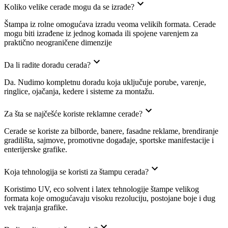
Koliko velike cerade mogu da se izrade?
Štampa iz rolne omogućava izradu veoma velikih formata. Cerade
mogu biti izrađene iz jednog komada ili spojene varenjem za
praktično neograničene dimenzije
Da li radite doradu cerada?
Da. Nudimo kompletnu doradu koja uključuje porube, varenje,
ringlice, ojačanja, kedere i sisteme za montažu.
Za šta se najčešće koriste reklamne cerade?
Cerade se koriste za bilborde, banere, fasadne reklame, brendiranje
gradilišta, sajmove, promotivne događaje, sportske manifestacije i
enterijerske grafike.
Koja tehnologija se koristi za štampu cerada?
Koristimo UV, eco solvent i latex tehnologije štampe velikog
formata koje omogućavaju visoku rezoluciju, postojane boje i dug
vek trajanja grafike.