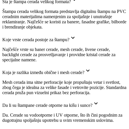
Šta je štampa cerada velikog formata?
Štampa cerada velikog formata predstavlja digitalnu štampu na PVC
ceradnim materijalima namenjenim za spoljašnje i unutrašnje
reklamiranje. Najčešće se koristi za banere, fasadne grafike, bilborde
i brendiranje objekata.
Koje vrste cerada postoje za štampu?
Najčešće vrste su baner cerade, mesh cerade, livene cerade,
backlight cerade za prosvetljavanje i providne kristal cerade za
specijalne namene.
Koja je razlika između obične i mesh cerade?
Mesh cerada ima sitne perforacije koje propuštaju vetar i svetlost,
zbog čega je idealna za velike fasade i vetrovite pozicije. Standardna
cerada pruža pun vizuelni prikaz bez perforacija.
Da li su štampane cerade otporne na kišu i sunce?
Da. Cerade su vodootporne i UV otporne, što ih čini pogodnim za
dugotrajnu spoljašnju upotrebu u svim vremenskim uslovima.