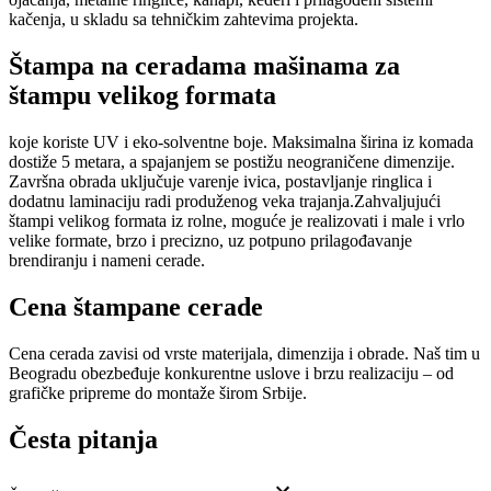
kačenja, u skladu sa tehničkim zahtevima projekta.
Štampa na ceradama mašinama za
štampu velikog formata
koje koriste UV i eko-solventne boje. Maksimalna širina iz komada
dostiže 5 metara, a spajanjem se postižu neograničene dimenzije.
Završna obrada uključuje varenje ivica, postavljanje ringlica i
dodatnu laminaciju radi produženog veka trajanja.Zahvaljujući
štampi velikog formata iz rolne, moguće je realizovati i male i vrlo
velike formate, brzo i precizno, uz potpuno prilagođavanje
brendiranju i nameni cerade.
Cena štampane cerade
Cena cerada zavisi od vrste materijala, dimenzija i obrade. Naš tim u
Beogradu obezbeđuje konkurentne uslove i brzu realizaciju – od
grafičke pripreme do montaže širom Srbije.
Česta pitanja