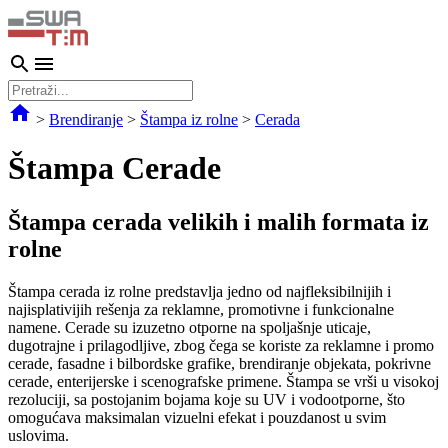
>
Brendiranje
>
Štampa iz rolne
>
Cerada
Štampa Cerade
Štampa cerada velikih i malih formata iz
rolne
Štampa cerada iz rolne predstavlja jedno od najfleksibilnijih i
najisplativijih rešenja za reklamne, promotivne i funkcionalne
namene. Cerade su izuzetno otporne na spoljašnje uticaje,
dugotrajne i prilagodljive, zbog čega se koriste za reklamne i promo
cerade, fasadne i bilbordske grafike, brendiranje objekata, pokrivne
cerade, enterijerske i scenografske primene. Štampa se vrši u visokoj
rezoluciji, sa postojanim bojama koje su UV i vodootporne, što
omogućava maksimalan vizuelni efekat i pouzdanost u svim
uslovima.