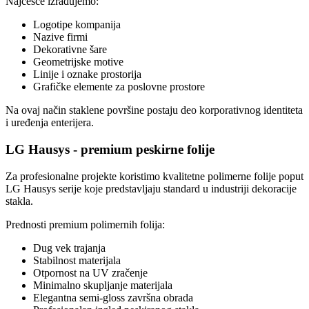
Najčešće izrađujemo:
Logotipe kompanija
Nazive firmi
Dekorativne šare
Geometrijske motive
Linije i oznake prostorija
Grafičke elemente za poslovne prostore
Na ovaj način staklene površine postaju deo korporativnog identiteta
i uređenja enterijera.
LG Hausys - premium peskirne folije
Za profesionalne projekte koristimo kvalitetne polimerne folije poput
LG Hausys serije koje predstavljaju standard u industriji dekoracije
stakla.
Prednosti premium polimernih folija:
Dug vek trajanja
Stabilnost materijala
Otpornost na UV zračenje
Minimalno skupljanje materijala
Elegantna semi-gloss završna obrada