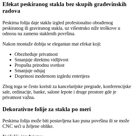
Efekat peskiranog stakla bez skupih građevinskih
radova
Peskirna folija daje staklu izgled profesionalno obrađenog
peskiranog ili graviranog stakla, uz višestruko niže troškove u
odnosu na zamenu staklenih površina.
Nakon montaže dobija se elegantan mat efekat koji:
Obezbeđuje privatnost
Smanjuje direktnu vidljivost
Propušta prirodnu svetlost
Smanjuje odsjaj
Doprinosi modernom izgledu enterijera
Zbog toga se često koristi za kancelarijske pregrade, konferencijske
sale, ordinacije, banke, salone lepote i druge prostore gde je
privatnost važna.
Dekorativne folije za stakla po meri
Peskirna folija može biti postavljena kao puna površina ili se može
CNC seći u željene oblike.