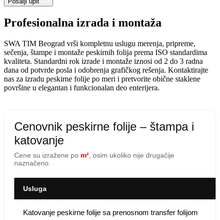
Pošalji upit
Profesionalna izrada i montaža
SWA TIM Beograd vrši kompletnu uslugu merenja, pripreme,
sečenja, štampe i montaže peskirnih folija prema ISO standardima
kvaliteta. Standardni rok izrade i montaže iznosi od 2 do 3 radna
dana od potvrde posla i odobrenja grafičkog rešenja. Kontaktirajte
nas za izradu peskirne folije po meri i pretvorite obične staklene
površine u elegantan i funkcionalan deo enterijera.
Cenovnik peskirne folije – štampa i
katovanje
Cene su izražene po
m²
, osim ukoliko nije drugačije
naznačeno.
Usluga
Katovanje peskirne folije sa prenosnom transfer folijom