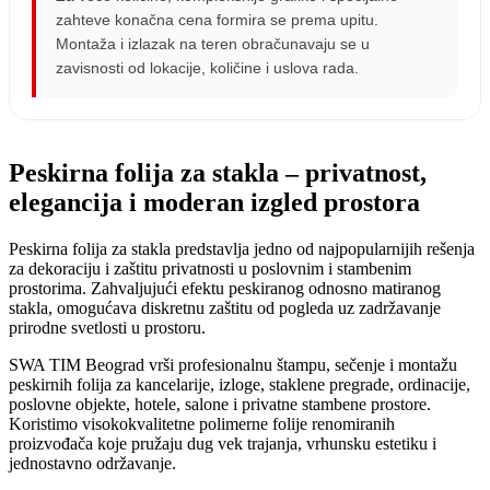
zahteve konačna cena formira se prema upitu.
Montaža i izlazak na teren obračunavaju se u
zavisnosti od lokacije, količine i uslova rada.
Peskirna folija za stakla – privatnost,
elegancija i moderan izgled prostora
Peskirna folija za stakla predstavlja jedno od najpopularnijih rešenja
za dekoraciju i zaštitu privatnosti u poslovnim i stambenim
prostorima. Zahvaljujući efektu peskiranog odnosno matiranog
stakla, omogućava diskretnu zaštitu od pogleda uz zadržavanje
prirodne svetlosti u prostoru.
SWA TIM Beograd vrši profesionalnu štampu, sečenje i montažu
peskirnih folija za kancelarije, izloge, staklene pregrade, ordinacije,
poslovne objekte, hotele, salone i privatne stambene prostore.
Koristimo visokokvalitetne polimerne folije renomiranih
proizvođača koje pružaju dug vek trajanja, vrhunsku estetiku i
jednostavno održavanje.