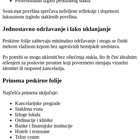
Profesionalan izgled peskiranog stakla
Semi-mat površina sprečava neželjene refleksije i doprinosi
luksuznom izgledu staklenih površina.
Jednostavno održavanje i lako uklanjanje
Peskirne folije zahtevaju minimalno održavanje i mogu se čistiti
mekom vlažnom krpom bez agresivnih hemijskih sredstava.
Po potrebi se mogu ukloniti bez oštećenja stakla, što ih čini idealnim
rešenjem za poslovne prostore koji povremeno menjaju vizuelni
identitet ili raspored kancelarija.
Primena peskirne folije
Najčešća primena uključuje:
Kancelarijske pregrade
Staklena vrata
Izloge lokala
Ordinacije i klinike
Banke i finansijske institucije
Hotele i restorane
Tržne centre