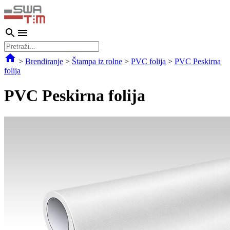
>
Brendiranje
>
Štampa iz rolne
>
PVC folija
>
PVC Peskirna
folija
PVC Peskirna folija