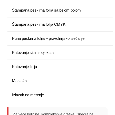
Štampana peskirna folija sa belom bojom
Štampana peskirna folija CMYK
Puna peskirna folija – pravolinijsko isečanje
Katovanje sitnih objekata
Katovanje linija
Montaža
Izlazak na merenje
Za veće količine, kompleksnije grafike i specijalne