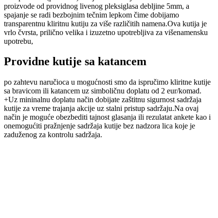
proizvode od providnog livenog pleksiglasa debljine 5mm, a
spajanje se radi bezbojnim tečnim lepkom čime dobijamo
transparentnu kliritnu kutiju za više različitih namena.Ova kutija je
vrlo čvrsta, prilično velika i izuzetno upotrebljiva za višenamensku
upotrebu,
Providne kutije sa katancem
po zahtevu naručioca u mogućnosti smo da ispručimo kliritne kutije
sa bravicom ili katancem uz simboličnu doplatu od 2 eur/komad.
+Uz mininalnu doplatu način dobijate zaštitnu sigurnost sadržaja
kutije za vreme trajanja akcije uz stalni pristup sadržaju.Na ovaj
način je moguće obezbediti tajnost glasanja ili rezulatat ankete kao i
onemogućiti pražnjenje sadržaja kutije bez nadzora lica koje je
zaduženog za kontrolu sadržaja.