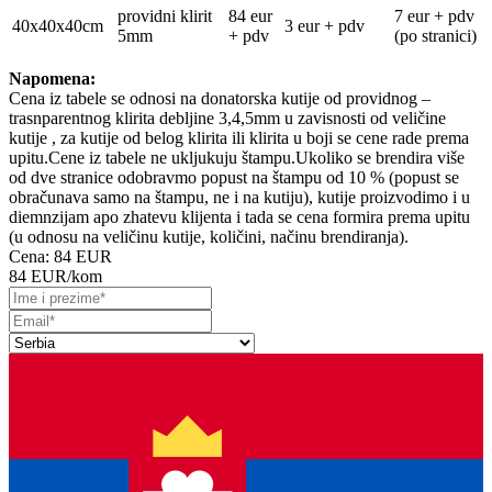
providni klirit
84 eur
7 eur + pdv
40x40x40cm
3 eur + pdv
5mm
+ pdv
(po stranici)
Napomena:
Cena iz tabele se odnosi na donatorska kutije od providnog –
trasnparentnog klirita debljine 3,4,5mm u zavisnosti od veličine
kutije , za kutije od belog klirita ili klirita u boji se cene rade prema
upitu.Cene iz tabele ne ukljukuju štampu.Ukoliko se brendira više
od dve stranice odobravmo popust na štampu od 10 % (popust se
obračunava samo na štampu, ne i na kutiju), kutije proizvodimo i u
diemnzijam apo zhatevu klijenta i tada se cena formira prema upitu
(u odnosu na veličinu kutije, količini, načinu brendiranja).
Cena:
84 EUR
84 EUR
/kom