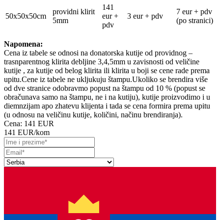
141
providni klirit
7 eur + pdv
50x50x50cm
eur +
3 eur + pdv
5mm
(po stranici)
pdv
Napomena:
Cena iz tabele se odnosi na donatorska kutije od providnog –
trasnparentnog klirita debljine 3,4,5mm u zavisnosti od veličine
kutije , za kutije od belog klirita ili klirita u boji se cene rade prema
upitu.Cene iz tabele ne ukljukuju štampu.Ukoliko se brendira više
od dve stranice odobravmo popust na štampu od 10 % (popust se
obračunava samo na štampu, ne i na kutiju), kutije proizvodimo i u
diemnzijam apo zhatevu klijenta i tada se cena formira prema upitu
(u odnosu na veličinu kutije, količini, načinu brendiranja).
Cena:
141 EUR
141 EUR
/kom