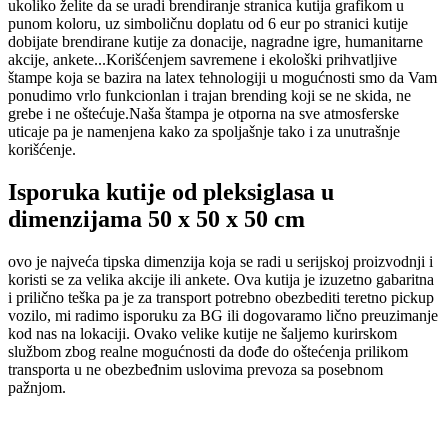
ukoliko želite da se uradi brendiranje stranica kutija grafikom u
punom koloru, uz simboličnu doplatu od 6 eur po stranici kutije
dobijate brendirane kutije za donacije, nagradne igre, humanitarne
akcije, ankete...Korišćenjem savremene i ekološki prihvatljive
štampe koja se bazira na latex tehnologiji u mogućnosti smo da Vam
ponudimo vrlo funkcionlan i trajan brending koji se ne skida, ne
grebe i ne oštećuje.Naša štampa je otporna na sve atmosferske
uticaje pa je namenjena kako za spoljašnje tako i za unutrašnje
korišćenje.
Isporuka kutije od pleksiglasa u
dimenzijama 50 x 50 x 50 cm
ovo je najveća tipska dimenzija koja se radi u serijskoj proizvodnji i
koristi se za velika akcije ili ankete. Ova kutija je izuzetno gabaritna
i prilično teška pa je za transport potrebno obezbediti teretno pickup
vozilo, mi radimo isporuku za BG ili dogovaramo lično preuzimanje
kod nas na lokaciji. Ovako velike kutije ne šaljemo kurirskom
službom zbog realne mogućnosti da dođe do oštećenja prilikom
transporta u ne obezbeđnim uslovima prevoza sa posebnom
pažnjom.