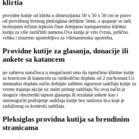
klirtia
providne kutije od klirita u dimenzijama 50 x 50 x 50 cm se prave
od providnog livenog pleksiglasa debljine 5mm, a spajanje se radi
bezbojnim tečnim lepkom čime dobijamo transparentnu kliritnu
kutiju za više različitih namena.Ova kutija je vrlo čvrsta, prilično
velika i izuzetno upotrebljiva za višenamensku upotrebu,
Providne kutije za glasanja, donacije ili
ankete sa katancem
po zahtevu naručioca u mogućnosti smo da ispručimo kliritne kutije
sa bravicom ili katancem uz simboličnu doplatu od 2 eur/komad.Uz
mininalnu doplatu način dobijate zaštitnu sigurnost sadržaja kutije za
vreme trajanja akcije uz stalni pristup sadržaju.Na ovaj način je
moguće obezbediti tajnost glasanja ili rezulatat ankete kao i
onemogućiti pražnjenje sadržaja kutije bez nadzora lica koje je
zaduženog za kontrolu sadržaja.
Pleksiglas providna kutija sa brendinim
stranicama