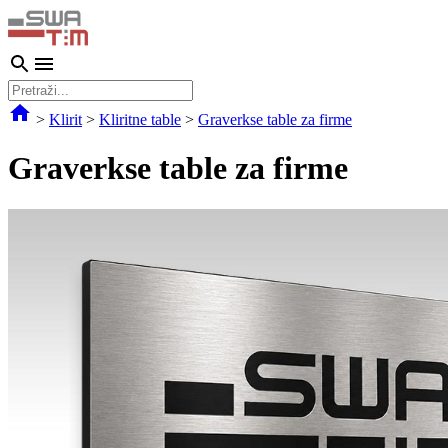
>
Klirit
>
Kliritne table
>
Graverkse table za firme
Graverkse table za firme