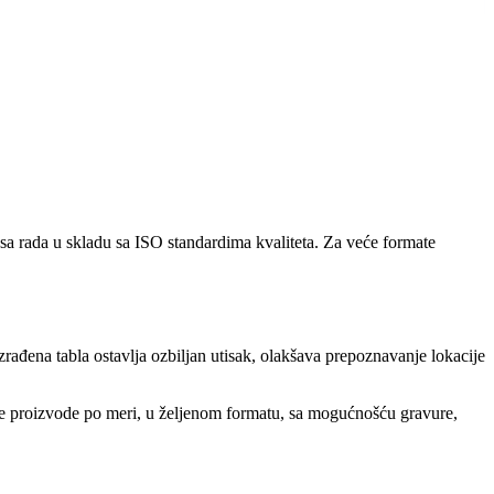
sa rada u skladu sa ISO standardima kvaliteta. Za veće formate
zrađena tabla ostavlja ozbiljan utisak, olakšava prepoznavanje lokacije
 se proizvode po meri, u željenom formatu, sa mogućnošću gravure,