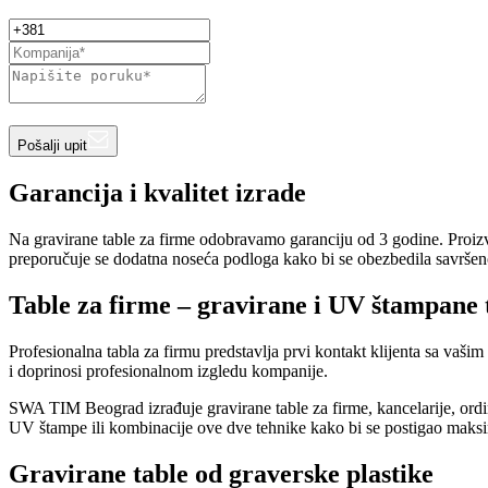
Pošalji upit
Garancija i kvalitet izrade
Na gravirane table za firme odobravamo garanciju od 3 godine. Proizv
preporučuje se dodatna noseća podloga kako bi se obezbedila savršeno
Table za firme – gravirane i UV štampane 
Profesionalna tabla za firmu predstavlja prvi kontakt klijenta sa vaši
i doprinosi profesionalnom izgledu kompanije.
SWA TIM Beograd izrađuje gravirane table za firme, kancelarije, ordi
UV štampe ili kombinacije ove dve tehnike kako bi se postigao maksi
Gravirane table od graverske plastike