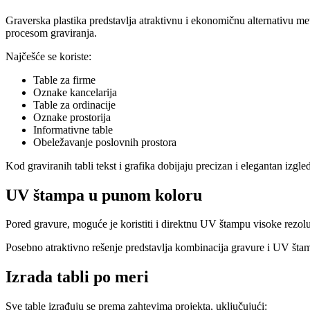
Graverska plastika predstavlja atraktivnu i ekonomičnu alternativu meta
procesom graviranja.
Najčešće se koriste:
Table za firme
Oznake kancelarija
Table za ordinacije
Oznake prostorija
Informativne table
Obeležavanje poslovnih prostora
Kod graviranih tabli tekst i grafika dobijaju precizan i elegantan izg
UV štampa u punom koloru
Pored gravure, moguće je koristiti i direktnu UV štampu visoke rezol
Posebno atraktivno rešenje predstavlja kombinacija gravure i UV štamp
Izrada tabli po meri
Sve table izrađuju se prema zahtevima projekta, uključujući: