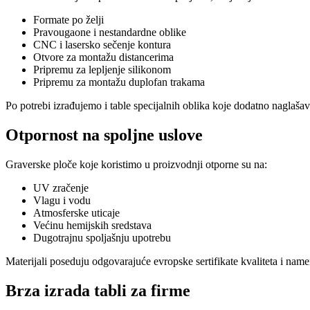
Formate po želji
Pravougaone i nestandardne oblike
CNC i lasersko sečenje kontura
Otvore za montažu distancerima
Pripremu za lepljenje silikonom
Pripremu za montažu duplofan trakama
Po potrebi izrađujemo i table specijalnih oblika koje dodatno naglašav
Otpornost na spoljne uslove
Graverske ploče koje koristimo u proizvodnji otporne su na:
UV zračenje
Vlagu i vodu
Atmosferske uticaje
Većinu hemijskih sredstava
Dugotrajnu spoljašnju upotrebu
Materijali poseduju odgovarajuće evropske sertifikate kvaliteta i name
Brza izrada tabli za firme