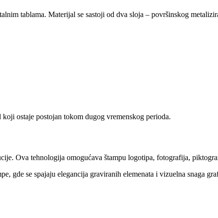
lnim tablama. Materijal se sastoji od dva sloja – površinskog metaliziran
led koji ostaje postojan tokom dugog vremenskog perioda.
ucije. Ova tehnologija omogućava štampu logotipa, fotografija, piktogr
e, gde se spajaju elegancija graviranih elemenata i vizuelna snaga graf