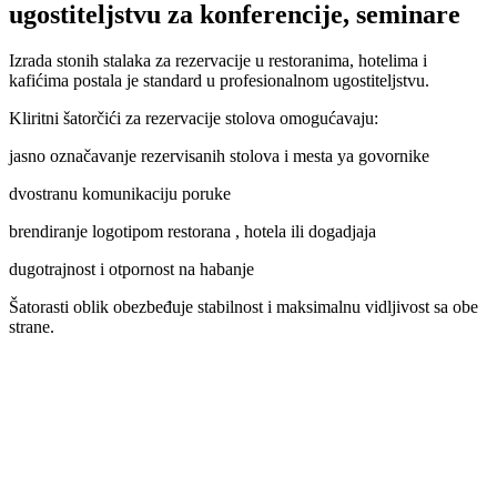
ugostiteljstvu za konferencije, seminare
Izrada stonih stalaka za rezervacije u restoranima, hotelima i
kafićima postala je standard u profesionalnom ugostiteljstvu.
Kliritni šatorčići za rezervacije stolova omogućavaju:
jasno označavanje rezervisanih stolova i mesta ya govornike
dvostranu komunikaciju poruke
brendiranje logotipom restorana , hotela ili dogadjaja
dugotrajnost i otpornost na habanje
Šatorasti oblik obezbeđuje stabilnost i maksimalnu vidljivost sa obe
strane.