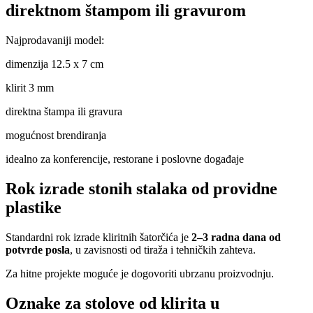
direktnom štampom ili gravurom
Najprodavaniji model:
dimenzija 12.5 x 7 cm
klirit 3 mm
direktna štampa ili gravura
mogućnost brendiranja
idealno za konferencije, restorane i poslovne događaje
Rok izrade stonih stalaka od providne
plastike
Standardni rok izrade kliritnih šatorčića je
2–3 radna dana od
potvrde posla
, u zavisnosti od tiraža i tehničkih zahteva.
Za hitne projekte moguće je dogovoriti ubrzanu proizvodnju.
Oznake za stolove od klirita u