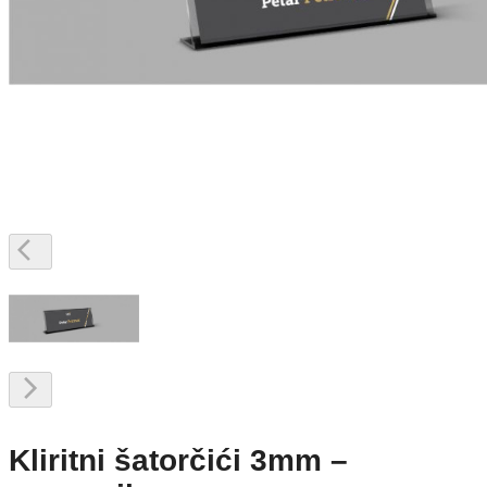
Kliritni šatorčići 3mm –