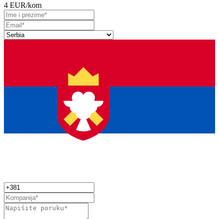
4 EUR
/kom