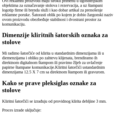
Ovi reklamni proizvodi maju široku primenu u ugostiteljskim
objektima za označavanje stolova i rezervacija, a uz štampani
logotip firme ili brenda služi i kao dobar artikal za prenošenje
reklamne poruke. Šatorasti oblik po kojem je dobio žargonski naziv
ovom proizvodu obezbeđuje stabilnost i dvostrani prostor za
komunikaciju.
Dimenzije kliritnih šatorskih oznaka za
stolove
Mi radimo šatorčiće od klirita u standardnim dimenzijama ili u
diemenzijama i obliku po zahtevu klijenata, brendiramo ih
direktnom digitalnom štampom ili pravimo žljeb za uvlačenje
papirne štampane komunikacije.Kliritni šatorčići ustandardnim
dimenzijama 12.5 X 7 cm sa direktnom štampom ili gravurom.
Kako se prave pleksiglas oznake za
stolove
Kliritni šatorčići se izrađuju od providnog klirita debljine 3 mm.
Proces izrade uključuje: