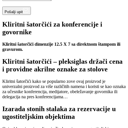
Pošalji upit
Kliritni šatorčići za konferencije i
govornike
Kliritni šatorčići dimenzije 12.5 X 7 sa direktnom štampom ili
gravurom.
Kliritni šatorčići – pleksiglas držači cena
i providne akrilne oznake za stolove
Kliritni šatorčići kako se popularno zove ovaj proizvod je
univerzalni proizvod za više različitih namena i koristi se kao oznaka
za učesnike konferencija, medijatore, obeležavanje govornika ili
delegacija na pres konferencijama…
Izarada stonih stalaka za rezervacije u
ugostiteljskim objektima