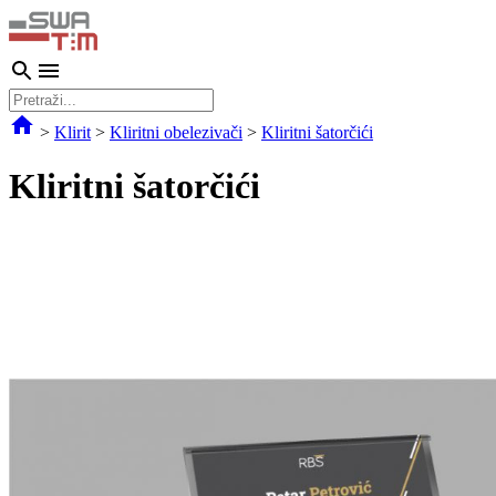
>
Klirit
>
Kliritni obelezivači
>
Kliritni šatorčići
Kliritni šatorčići