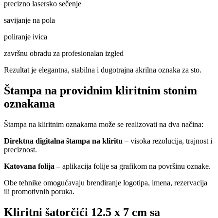
precizno lasersko sečenje
savijanje na pola
poliranje ivica
završnu obradu za profesionalan izgled
Rezultat je elegantna, stabilna i dugotrajna akrilna oznaka za sto.
Štampa na providnim kliritnim stonim
oznakama
Štampa na kliritnim oznakama može se realizovati na dva načina:
Direktna digitalna štampa na kliritu
– visoka rezolucija, trajnost i
preciznost.
Katovana folija
– aplikacija folije sa grafikom na površinu oznake.
Obe tehnike omogućavaju brendiranje logotipa, imena, rezervacija
ili promotivnih poruka.
Kliritni šatorčići 12.5 x 7 cm sa