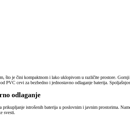
m, što je čini kompaktnom i lako uklopivom u različite prostore. Gornji
a od PVC cevi za bezbedno i jednostavno odlaganje baterija. Spoljašnjos
orno odlaganje
 za prikupljanje istrošenih baterija u poslovnim i javnim prostorima. N
 svesti.