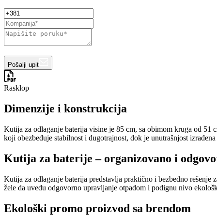
Pošalji upit
Rasklop
Dimenzije i konstrukcija
Kutija za odlaganje baterija visine je 85 cm, sa obimom kruga od 51 c
koji obezbeđuje stabilnost i dugotrajnost, dok je unutrašnjost izrađen
Kutija za baterije – organizovano i odgov
Kutija za odlaganje baterija predstavlja praktično i bezbedno rešenje
žele da uvedu odgovorno upravljanje otpadom i podignu nivo ekološke
Ekološki promo proizvod sa brendom