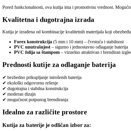
Pored funkcionalnosti, ova kutija ima i promotivnu vrednost. Moguć
Kvalitetna i dugotrajna izrada
Kutija je izrađena od kombinacije kvalitetnih materijala koji obezbeđuj
Forex konstrukcija
(5 mm i 10 mm) – čvrstoća i stabilnost
PVC unutrašnjost
– sigurno i jednostavno odlaganje baterija
PVC folija sa štampom
– vizuelno atraktivan i brendiran izgle
Prednosti kutije za odlaganje baterija
✔ bezbedno prikupljanje istrošenih baterija
✔ ekološki odgovorno rešenje
✔ dugotrajna i stabilna konstrukcija
✔ moderan dizajn
✔ mogućnost potpunog brendiranja
Idealno za različite prostore
Kutija za baterije je odličan izbor za: