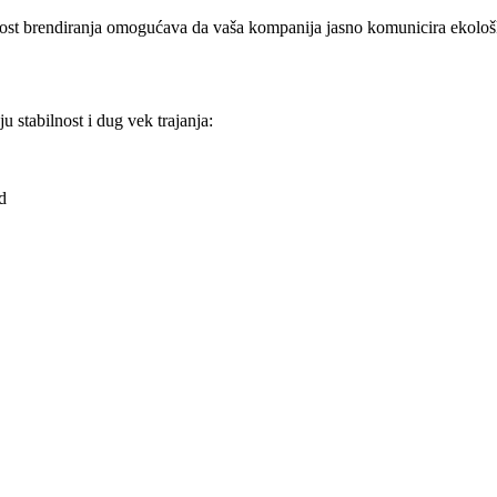
nost brendiranja omogućava da vaša kompanija jasno komunicira ekolo
u stabilnost i dug vek trajanja:
d