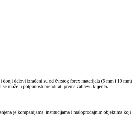
 i donji delovi izrađeni su od čvrstog forex materijala (5 mm i 10 mm)
t se može u potpunosti brendirati prema zahtevu klijenta.
amenjena je kompanijama, institucijama i maloprodajnim objektima koji