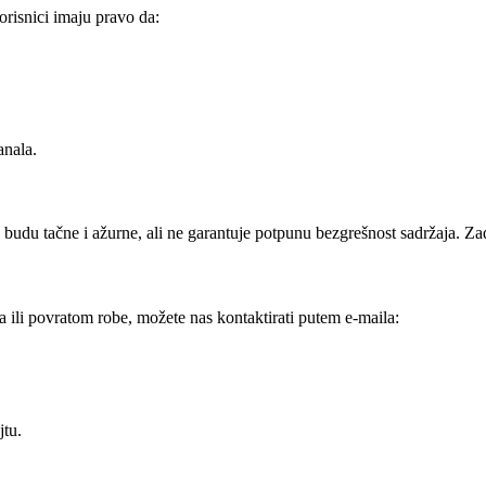
orisnici imaju pravo da:
anala.
budu tačne i ažurne, ali ne garantuje potpunu bezgrešnost sadržaja. Z
 ili povratom robe, možete nas kontaktirati putem e-maila:
jtu.