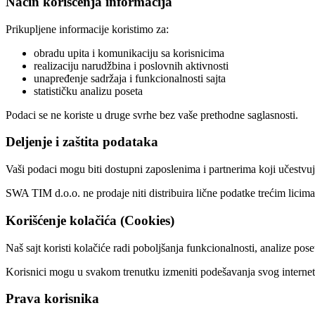
Način korišćenja informacija
Prikupljene informacije koristimo za:
obradu upita i komunikaciju sa korisnicima
realizaciju narudžbina i poslovnih aktivnosti
unapređenje sadržaja i funkcionalnosti sajta
statističku analizu poseta
Podaci se ne koriste u druge svrhe bez vaše prethodne saglasnosti.
Deljenje i zaštita podataka
Vaši podaci mogu biti dostupni zaposlenima i partnerima koji učestvuj
SWA TIM d.o.o. ne prodaje niti distribuira lične podatke trećim lici
Korišćenje kolačića (Cookies)
Naš sajt koristi kolačiće radi poboljšanja funkcionalnosti, analize po
Korisnici mogu u svakom trenutku izmeniti podešavanja svog internet 
Prava korisnika