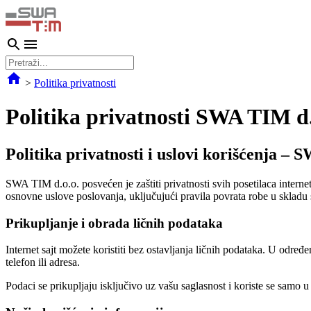
>
Politika privatnosti
Politika privatnosti SWA TIM d.
Politika privatnosti i uslovi korišćenja – 
SWA TIM d.o.o. posvećen je zaštiti privatnosti svih posetilaca interne
osnovne uslove poslovanja, uključujući pravila povrata robe u skladu
Prikupljanje i obrada ličnih podataka
Internet sajt možete koristiti bez ostavljanja ličnih podataka. U odre
telefon ili adresa.
Podaci se prikupljaju isključivo uz vašu saglasnost i koriste se samo 