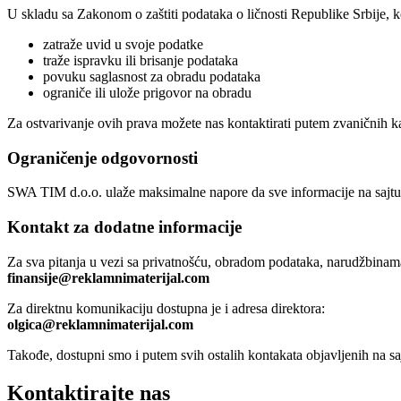
U skladu sa Zakonom o zaštiti podataka o ličnosti Republike Srbije, k
zatraže uvid u svoje podatke
traže ispravku ili brisanje podataka
povuku saglasnost za obradu podataka
ograniče ili ulože prigovor na obradu
Za ostvarivanje ovih prava možete nas kontaktirati putem zvaničnih k
Ograničenje odgovornosti
SWA TIM d.o.o. ulaže maksimalne napore da sve informacije na sajtu 
Kontakt za dodatne informacije
Za sva pitanja u vezi sa privatnošću, obradom podataka, narudžbinama
finansije@reklamnimaterijal.com
Za direktnu komunikaciju dostupna je i adresa direktora:
olgica@reklamnimaterijal.com
Takođe, dostupni smo i putem svih ostalih kontakata objavljenih na sa
Kontaktirajte nas