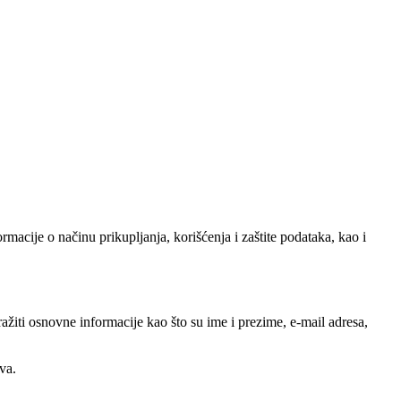
macije o načinu prikupljanja, korišćenja i zaštite podataka, kao i
ražiti osnovne informacije kao što su ime i prezime, e-mail adresa,
va.