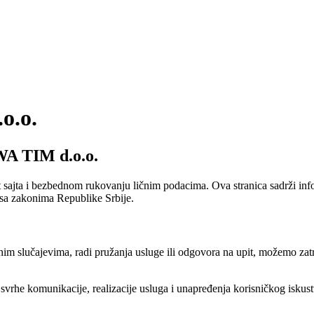
o.o.
SWA TIM d.o.o.
t sajta i bezbednom rukovanju ličnim podacima. Ova stranica sadrži infor
 sa zakonima Republike Srbije.
đenim slučajevima, radi pružanja usluge ili odgovora na upit, možemo zat
u svrhe komunikacije, realizacije usluga i unapređenja korisničkog iskust