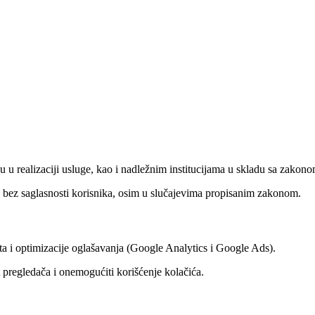
u u realizaciji usluge, kao i nadležnim institucijama u skladu sa zakono
ma bez saglasnosti korisnika, osim u slučajevima propisanim zakonom.
seta i optimizacije oglašavanja (Google Analytics i Google Ads).
pregledača i onemogućiti korišćenje kolačića.