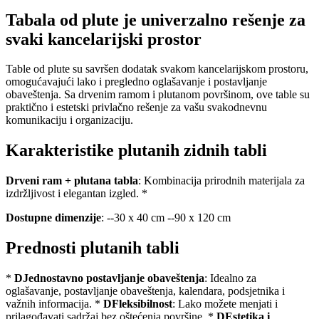
Tabala od plute je univerzalno rešenje za
svaki kancelarijski prostor
Table od plute su savršen dodatak svakom kancelarijskom prostoru,
omogućavajući lako i pregledno oglašavanje i postavljanje
obaveštenja. Sa drvenim ramom i plutanom površinom, ove table su
praktično i estetski privlačno rešenje za vašu svakodnevnu
komunikaciju i organizaciju.
Karakteristike plutanih zidnih tabli
Drveni ram + plutana tabla
: Kombinacija prirodnih materijala za
izdržljivost i elegantan izgled. *
Dostupne dimenzije
: --30 x 40 cm --90 x 120 cm
Prednosti plutanih tabli
*
DJednostavno postavljanje obaveštenja
: Idealno za
oglašavanje, postavljanje obaveštenja, kalendara, podsjetnika i
važnih informacija. *
DFleksibilnost
: Lako možete menjati i
prilagođavati sadržaj bez oštećenja površine. *
DEstetika i