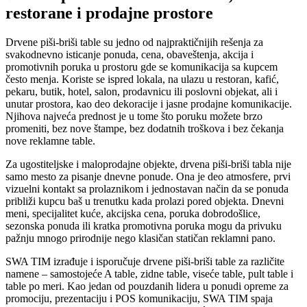
restorane i prodajne prostore
Drvene piši-briši table su jedno od najpraktičnijih rešenja za
svakodnevno isticanje ponuda, cena, obaveštenja, akcija i
promotivnih poruka u prostoru gde se komunikacija sa kupcem
često menja. Koriste se ispred lokala, na ulazu u restoran, kafić,
pekaru, butik, hotel, salon, prodavnicu ili poslovni objekat, ali i
unutar prostora, kao deo dekoracije i jasne prodajne komunikacije.
Njihova najveća prednost je u tome što poruku možete brzo
promeniti, bez nove štampe, bez dodatnih troškova i bez čekanja
nove reklamne table.
Za ugostiteljske i maloprodajne objekte, drvena piši-briši tabla nije
samo mesto za pisanje dnevne ponude. Ona je deo atmosfere, prvi
vizuelni kontakt sa prolaznikom i jednostavan način da se ponuda
približi kupcu baš u trenutku kada prolazi pored objekta. Dnevni
meni, specijalitet kuće, akcijska cena, poruka dobrodošlice,
sezonska ponuda ili kratka promotivna poruka mogu da privuku
pažnju mnogo prirodnije nego klasičan statičan reklamni pano.
SWA TIM izrađuje i isporučuje drvene piši-briši table za različite
namene – samostojeće A table, zidne table, viseće table, pult table i
table po meri. Kao jedan od pouzdanih lidera u ponudi opreme za
promociju, prezentaciju i POS komunikaciju, SWA TIM spaja