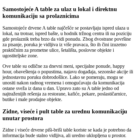
Samostojeće A table za ulaz u lokal i direktnu
komunikaciju sa prolaznicima
Samostojeće drvene A table najčešće se postavljaju ispred ulaza u
lokal, na trotoar, ispred bašte, u hodnik tržnog centra ili na poziciju
gde prolaznik treba brzo da vidi ponudu. Zbog dvostrane površine
za pisanje, poruka je vidljiva iz više pravaca, što ih čini izuzetno
praktičnim za prometne ulice, šetališta, poslovne objekte i
ugostiteljske zone.
Ove table su odlične za dnevni meni, specijalne ponude, happy
hour, obaveštenja o popustima, najavu događaja, sezonske akcije ili
jednostavnu poruku dobrodošlice. Lako se pomeraju, mogu se
unositi nakon radnog vremena i omogućavaju da komunikacija
ostane sveža iz dana u dan. Upravo zato su A table jedno od
najtraženijih rešenja za restorane, kafiće, pekare, poslastičarnice,
butike i male prodajne objekte.
Zidne, viseće i pult table za urednu komunikaciju
unutar prostora
Zidne i viseće drvene piši-briši table koriste se kada je potrebno da
informacija bude stalno vidljiva, ali uredno uklopljena u prostor.