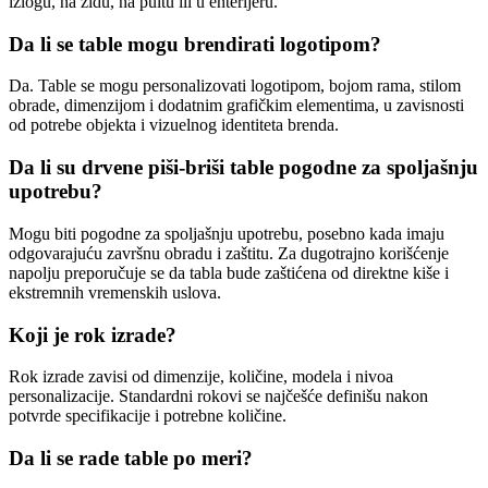
izlogu, na zidu, na pultu ili u enterijeru.
Da li se table mogu brendirati logotipom?
Da. Table se mogu personalizovati logotipom, bojom rama, stilom
obrade, dimenzijom i dodatnim grafičkim elementima, u zavisnosti
od potrebe objekta i vizuelnog identiteta brenda.
Da li su drvene piši-briši table pogodne za spoljašnju
upotrebu?
Mogu biti pogodne za spoljašnju upotrebu, posebno kada imaju
odgovarajuću završnu obradu i zaštitu. Za dugotrajno korišćenje
napolju preporučuje se da tabla bude zaštićena od direktne kiše i
ekstremnih vremenskih uslova.
Koji je rok izrade?
Rok izrade zavisi od dimenzije, količine, modela i nivoa
personalizacije. Standardni rokovi se najčešće definišu nakon
potvrde specifikacije i potrebne količine.
Da li se rade table po meri?