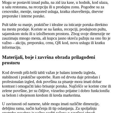
Mogu se postaviti iznad pulta, na zid iza kase, u hodnik, kod ulaza,
u salu restorana, na recepciju ili u prodajnu zonu. Pogodne su za
cenovnike, menije, raspored usluga, kratka obaveštenja, dnevne
preporuke i interne poruke.
Pult table su manje, praktične i idealne za isticanje poruka direktno
na mestu prodaje. Koriste se na šanku, recepciji, prodajnom pultu,
sajamskom stolu ili u izložbenom prostoru. Zbog svoje dimenzije ne
zauzimaju mnogo mesta, ali kupcu jasno skreću pažnju na ono što je
važno – akciju, preporuku, cenu, QR kod, novu uslugu ili kratku
informaciju.
Materijali, boje i završna obrada prilagođeni
prostoru
Kod drvenih piši-briši tabli važan je balans između izgleda,
stabilnosti i praktične upotrebe. Ram od drveta daje prirodan i
profesionalan izgled, dok površina za pisanje mora imati dobar
kontrast i omogućiti lako brisanje poruka. Najčešće se koriste crne ili
zelene površine, jer su čitljive, vizuelno prijatne i dobro funkcionišu
sa belom i obojenom kredom ili kreda markerima.
U zavisnosti od namene, table mogu imati različite dimenzije,
debljinu rama, način kačenja ili tip oslanjanja. Za spoljašnju
upotrebu posebno je važno voditi računa o završnoj obradi,