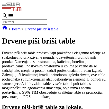
>
Posm
>
Drvene piši briši table
Drvene piši briši table
Drvene piši briši table predstavljaju praktično i elegantno rešenje za
svakodnevno prikazivanje ponuda, obaveštenja i promotivnih
poruka. Namenjene su restoranima, kafićima, hotelima,
prodavnicama i poslovnim prostorima u kojima je važno da se
sadržaj lako menja, a prostor zadrži profesionalan i uredan izgled.
Zahvaljujući kvalitetnoj izradi i prirodnom izgledu drveta, ove table
podjednako su funkcionalan alat i dekorativni element. U ponudi su
samostojeće A table, zidne table, viseće table i pult table, sa
mogućnošću prilagođavanja dimenzija, boje rama i načina
postavljanja. SWA TIM obezbeđuje kvalitetne table za promociju,
prezentaciju i POS komunikaciju.
Drvene piši-briši table za lokale,