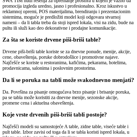
SWA TIM nudi rešenja za opremanje prostora u kojem je važno da
promocija izgleda uredno, jasno i profesionalno. Kroz iskustvo u
reklamnoj opremi, POS materijalima, brendiranju i prezentacionim
sistemima, moguće je predložiti model koji odgovara stvarnoj
nameni – da li tabla treba da stoji ispred lokala, visi na zidu, bude na
pultu ili služi kao deo dekorativne i prodajne komunikacije.
Za šta se koriste drvene piši-briši table?
Drvene piši-briši table koriste se za dnevne ponude, menije, akcije,
cene, obaveštenja, poruke dobrodošlice i promotivne najave.
Najčešće se koriste u restoranima, kafićima, pekarama, hotelima,
prodavnicama, salonima i poslovnim prostorima.
Da li se poruka na tabli može svakodnevno menjati?
Da. Površina za pisanje omogućava brzo pisanje i brisanje poruka,
pa se tabla može koristiti za dnevne menije, sezonske akcije,
promene cena i aktuelna obaveštenja.
Koje vrste drvenih piši-briši tabli postoje?
Najčešći modeli su samostojeće A table, zidne table, viseće table i
pult table. Izbor zavisi od toga da li se tabla koristi ispred lokala, u