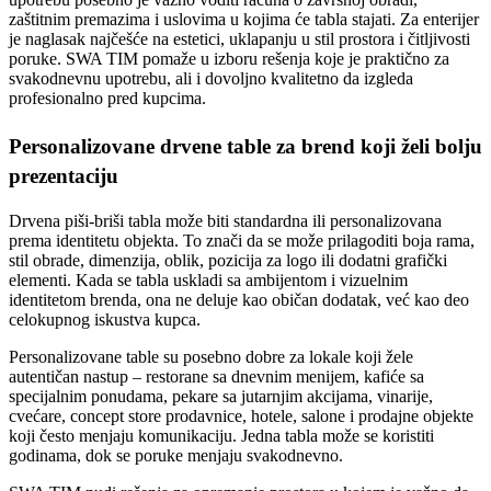
zaštitnim premazima i uslovima u kojima će tabla stajati. Za enterijer
je naglasak najčešće na estetici, uklapanju u stil prostora i čitljivosti
poruke. SWA TIM pomaže u izboru rešenja koje je praktično za
svakodnevnu upotrebu, ali i dovoljno kvalitetno da izgleda
profesionalno pred kupcima.
Personalizovane drvene table za brend koji želi bolju
prezentaciju
Drvena piši-briši tabla može biti standardna ili personalizovana
prema identitetu objekta. To znači da se može prilagoditi boja rama,
stil obrade, dimenzija, oblik, pozicija za logo ili dodatni grafički
elementi. Kada se tabla uskladi sa ambijentom i vizuelnim
identitetom brenda, ona ne deluje kao običan dodatak, već kao deo
celokupnog iskustva kupca.
Personalizovane table su posebno dobre za lokale koji žele
autentičan nastup – restorane sa dnevnim menijem, kafiće sa
specijalnim ponudama, pekare sa jutarnjim akcijama, vinarije,
cvećare, concept store prodavnice, hotele, salone i prodajne objekte
koji često menjaju komunikaciju. Jedna tabla može se koristiti
godinama, dok se poruke menjaju svakodnevno.