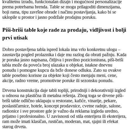
kvalitetnu izradu, funkcionalan dizajn i mogućnost personalizacije
prema potrebama brenda. Table se mogu prilagoditi dimenzijama,
boji rama, tipu završne obrade i načinu postavljanja, kako bi se
uklopile u prostor i jasno podržale prodajnu poruku.
Piši-briši table koje rade za prodaju, vidljivost i bolji
prvi utisak
Dobro postavljena tabla ispred lokala ima vrlo konkretnu ulogu –
zaustavlja pogled prolaznika i daje mu razlog da obrati pažnju. Kada
je poruka jasno napisana, čitljiva i pravilno pozicionirana, piši-briši
tabla može da poveća broj ulazaka u objekat, istakne dnevnu
ponudu i pomogne kupcu da brže donese odluku. Zato su ovakve
table posebno korisne za objekte koji često menjaju meni, cene,
akcije, radno vreme, promotivne poruke ili sezonsku ponudu.
Drvena konstrukcija daje tabli topliji, prirodniji i dekorativniji izgled
u odnosu na plastična ili metalna rešenja. Zbog toga se drvene piši-
briši table odlično uklapaju u restorane, kafiće, vinarije, pekare,
poslastičarnice, hotele, koncept prodavnice, cvetne radnje, salone,
radionice i sve prostore gde je važno da reklama izgleda uredno,
prijatno i profesionalno. U zavisnosti od stila enterijera ili eksterijera,
ram može imati klasičan, rustičan, moderan, mat, sjajni ili efekat
starog drveta.