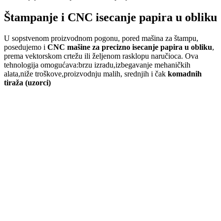
Štampanje i CNC isecanje papira u obliku
U sopstvenom proizvodnom pogonu, pored mašina za štampu,
posedujemo i
CNC mašine za precizno isecanje papira u obliku
,
prema vektorskom crtežu ili željenom rasklopu naručioca. Ova
tehnologija omogućava:brzu izradu,izbegavanje mehaničkih
alata,niže troškove,proizvodnju malih, srednjih i čak
komadnih
tiraža (uzorci)