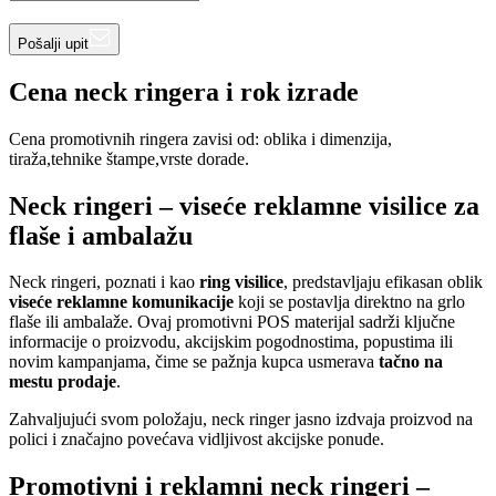
Pošalji upit
Cena neck ringera i rok izrade
Cena promotivnih ringera zavisi od: oblika i dimenzija,
tiraža,tehnike štampe,vrste dorade.
Neck ringeri – viseće reklamne visilice za
flaše i ambalažu
Neck ringeri, poznati i kao
ring visilice
, predstavljaju efikasan oblik
viseće reklamne komunikacije
koji se postavlja direktno na grlo
flaše ili ambalaže. Ovaj promotivni POS materijal sadrži ključne
informacije o proizvodu, akcijskim pogodnostima, popustima ili
novim kampanjama, čime se pažnja kupca usmerava
tačno na
mestu prodaje
.
Zahvaljujući svom položaju, neck ringer jasno izdvaja proizvod na
polici i značajno povećava vidljivost akcijske ponude.
Promotivni i reklamni neck ringeri –