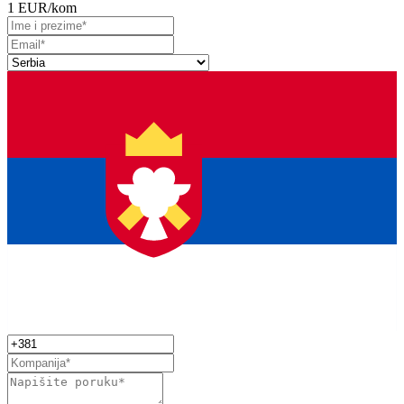
1 EUR
/kom