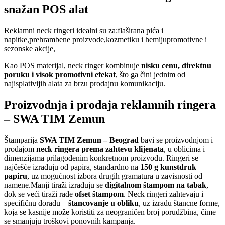
snažan POS alat
Reklamni neck ringeri idealni su za:flaširana pića i
napitke,prehrambene proizvode,kozmetiku i hemijupromotivne i
sezonske akcije,
Kao POS materijal, neck ringer kombinuje
nisku cenu, direktnu
poruku i visok promotivni efekat
, što ga čini jednim od
najisplativijih alata za brzu prodajnu komunikaciju.
Proizvodnja i prodaja reklamnih ringera
– SWA TIM Zemun
Štamparija
SWA TIM Zemun – Beograd
bavi se proizvodnjom i
prodajom
neck ringera prema zahtevu klijenata
, u oblicima i
dimenzijama prilagođenim konkretnom proizvodu. Ringeri se
najčešće izrađuju od papira, standardno na
150 g kunstdruk
papiru
, uz mogućnost izbora drugih gramatura u zavisnosti od
namene.Manji tiraži izrađuju se
digitalnom štampom na tabak
,
dok se veći tiraži rade
ofset štampom
. Neck ringeri zahtevaju i
specifičnu doradu –
štancovanje u obliku
, uz izradu štancne forme,
koja se kasnije može koristiti za neograničen broj porudžbina, čime
se smanjuju troškovi ponovnih kampanja.