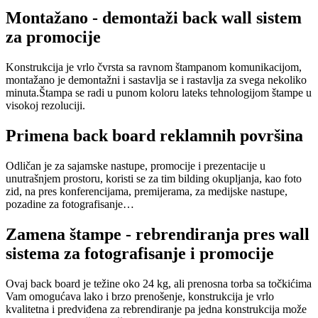
Montažano - demontaži back wall sistem
za promocije
Konstrukcija je vrlo čvrsta sa ravnom štampanom komunikacijom,
montažano je demontažni i sastavlja se i rastavlja za svega nekoliko
minuta.Štampa se radi u punom koloru lateks tehnologijom štampe u
visokoj rezoluciji.
Primena back board reklamnih površina
Odličan je za sajamske nastupe, promocije i prezentacije u
unutrašnjem prostoru, koristi se za tim bilding okupljanja, kao foto
zid, na pres konferencijama, premijerama, za medijske nastupe,
pozadine za fotografisanje…
Zamena štampe - rebrendiranja pres wall
sistema za fotografisanje i promocije
Ovaj back board je težine oko 24 kg, ali prenosna torba sa točkićima
Vam omogućava lako i brzo prenošenje, konstrukcija je vrlo
kvalitetna i predviđena za rebrendiranje pa jedna konstrukcija može