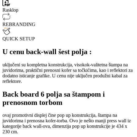
Rasklop
REBRANDING
QUICK SETUP
U cenu back-wall šest polja :
uključeni su kompletna konstrukcija, visokok-valitetna štampa na
juvidorima, praktični prenosni kofer sa točkićima, kao i reflektori za
dodatno isticanje grafike. U cenu nije uključen produžni kabal za
reflektore.
Back board 6 polja sa štampom i
prenosnom torbom
ovaj promotivni displej čine pop up konstrukcija, štampa na
juvidorima i prenosna kofer-torba. Ovo je nešto manji press wall iz
kategorije back wall-ova, dimenzija pop up konstrukcije je 434 x
230 cm.