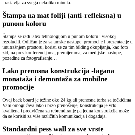
i rastavlja za svega nekoliko minuta.
Štampa na mat foliji (anti-refleksna) u
punom koloru
Štampa se radi latex tehnologijom u punom koloru i visokoj
rezoluciji. Odličan je za sajamske nastupe, promocije i prezentacije u
unutrašnjem prostoru, koristi se za tim bilding okupljanja, kao foto
zid, na pres konferencijama, premijerama, za medijske nastupe,
pozadine za fotografisanje…
Lako prenosna konstrukcija -lagana
monataža i demontaža za mobilne
promocije
Ovaj back board je težine oko 24 kg,ali prenosna torba sa točkićima
Vam omogućava lako i brzo prenošenje, konstrukcija je vrlo
kvalitena i predviđena za rebrendiranje pa jedna konstrukcija može
da se korisiti za više različitih komunikacija i događaja.
Standardni pess wall za sve vrste