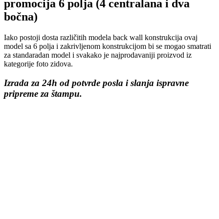
promocija 6 polja (4 centralana i dva
bočna)
Iako postoji dosta različitih modela back wall konstrukcija ovaj
model sa 6 polja i zakrivljenom konstrukcijom bi se mogao smatrati
za standaradan model i svakako je najprodavaniji proizvod iz
kategorije foto zidova.
Izrada za 24h od potvrde posla i slanja ispravne
pripreme za štampu.