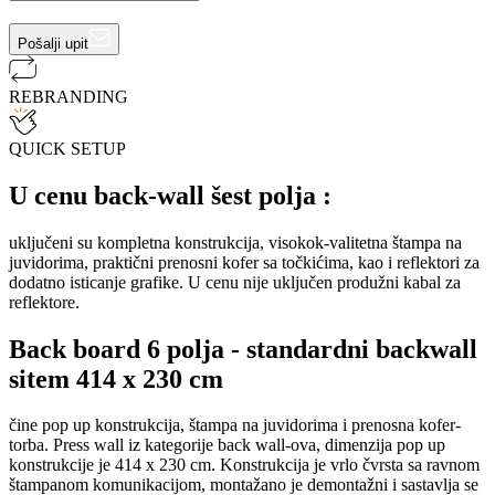
Pošalji upit
REBRANDING
QUICK SETUP
U cenu back-wall šest polja :
uključeni su kompletna konstrukcija, visokok-valitetna štampa na
juvidorima, praktični prenosni kofer sa točkićima, kao i reflektori za
dodatno isticanje grafike. U cenu nije uključen produžni kabal za
reflektore.
Back board 6 polja - standardni backwall
sitem 414 x 230 cm
čine pop up konstrukcija, štampa na juvidorima i prenosna kofer-
torba. Press wall iz kategorije back wall-ova, dimenzija pop up
konstrukcije je 414 x 230 cm. Konstrukcija je vrlo čvrsta sa ravnom
štampanom komunikacijom, montažano je demontažni i sastavlja se