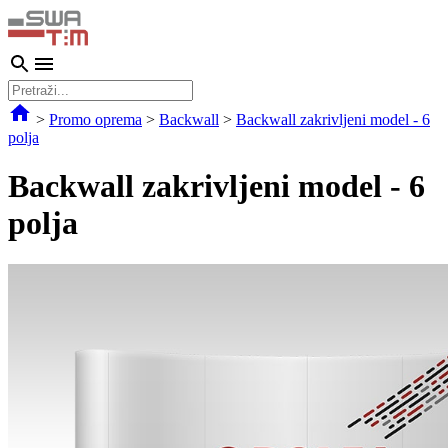
>
Promo oprema
>
Backwall
>
Backwall zakrivljeni model - 6
polja
Backwall zakrivljeni model - 6
polja