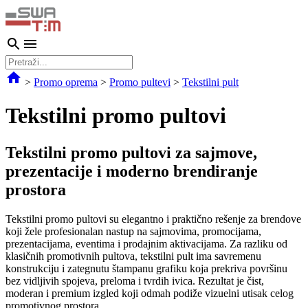
>
Promo oprema
>
Promo pultevi
>
Tekstilni pult
Tekstilni promo pultovi
Tekstilni promo pultovi za sajmove,
prezentacije i moderno brendiranje
prostora
Tekstilni promo pultovi su elegantno i praktično rešenje za brendove
koji žele profesionalan nastup na sajmovima, promocijama,
prezentacijama, eventima i prodajnim aktivacijama. Za razliku od
klasičnih promotivnih pultova, tekstilni pult ima savremenu
konstrukciju i zategnutu štampanu grafiku koja prekriva površinu
bez vidljivih spojeva, preloma i tvrdih ivica. Rezultat je čist,
moderan i premium izgled koji odmah podiže vizuelni utisak celog
promotivnog prostora.