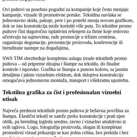
Ovi pultovi su posebno pogodni za kompanije koje često menjaju
kampanje, vizuale ili promotivne poruke. Tekstilna navlaka se
jednostavno skida, pakuje, pere i po potrebi menja novom grafikom,
dok se ista konstrukcija može koristiti više puta. To tekstilne promo
pultove čini dugoročno isplativim rešenjem za firme koje redovno
učestvuju na sajmovima, rade promocije u tržnim centrima,
organizuju degustacije, prezentacije proizvoda, konferencije ili
brendirane nastupe na događajima.
SWA TIM obezbeđuje kompletnu uslugu izrade tekstilnih promo
pultova – od pripreme dizajna i štampe na tekstilu, do finalne
kontrole i isporuke. Grafika se štampa u punom koloru, sa jasnim
detaljima i jakim vizuelnim efektom, dok sklopiva konstrukcija
omogućava jednostavnu montažu, transport i višekratnu upotrebu.
Tekstilna grafika za čist i profesionalan vizuelni
utisak
Najveća prednost tekstilnih promo pultova je bešavna površina za
štampu. Elastični tekstil se zateže preko konstrukcije i prati njen
oblik, pa brending izgleda uredno, ravno i vizuelno atraktivno iz
svih uglova. Logo, fotografija proizvoda, slogan ili kompletan
promotivni vizual prikazuju se kao jedna celina, bez prekida i bez