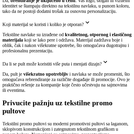
Da,
brendiranje je uključeno u cenu
. Vaš logo, slogan ili vizuelni
identitet se štampaju direktno na tekstilnu navlaku, u punom koloru,
tako da ne postoji dodatni trošak za osnovnu personalizaciju.
Koji materijal se koristi i koliko je otporan?
Tekstilne navlake su izrađene od
kvalitetnog, otpornog i elastičnog
materijala
koji se lako pere i održava. Materijal zadržava boje i
oblik, čak i nakon višekratne upotrebe, što omogućava dugotrajnu i
profesionalnu prezentaciju.
Da li se pult može koristiti više puta i menjati dizajn?
Da, pult je
višekratno upotrebljiv
i navlaka se može promeniti, što
omogućava rebrendiranje za različite događaje ili promocije. Ovo je
praktično rešenje za kompanije koje često učestvuju na sajmovima
ili eventima.
Privucite pažnju uz tekstilne promo
pultove
Tekstilni promo pultovi su moderni promotivni pultovi sa laganom,
sklopivom konstrukcijom i zategnutom tekstilnom grafikom u