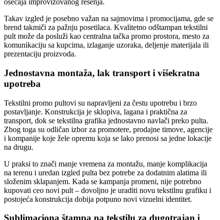
osećaja improvizovanog rešenja.
Takav izgled je posebno važan na sajmovima i promocijama, gde se
brend takmiči za pažnju posetilaca. Kvalitetno odštampan tekstilni
pult može da posluži kao centralna tačka promo prostora, mesto za
komunikaciju sa kupcima, izlaganje uzoraka, deljenje materijala ili
prezentaciju proizvoda.
Jednostavna montaža, lak transport i višekratna
upotreba
Tekstilni promo pultovi su napravljeni za čestu upotrebu i brzo
postavljanje. Konstrukcija je sklopiva, lagana i praktična za
transport, dok se tekstilna grafika jednostavno navlači preko pulta.
Zbog toga su odličan izbor za promotere, prodajne timove, agencije
i kompanije koje žele opremu koja se lako prenosi sa jedne lokacije
na drugu.
U praksi to znači manje vremena za montažu, manje komplikacija
na terenu i uredan izgled pulta bez potrebe za dodatnim alatima ili
složenim sklapanjem. Kada se kampanja promeni, nije potrebno
kupovati ceo novi pult – dovoljno je uraditi novu tekstilnu grafiku i
postojeća konstrukcija dobija potpuno novi vizuelni identitet.
Sublimaciona štampa na tekstilu za dugotrajan i