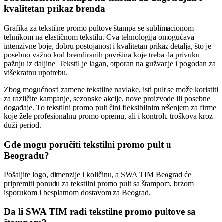
kvalitetan prikaz brenda
Grafika za tekstilne promo pultove štampa se sublimacionom
tehnikom na elastičnom tekstilu. Ova tehnologija omogućava
intenzivne boje, dobru postojanost i kvalitetan prikaz detalja, što je
posebno važno kod brendiranih površina koje treba da privuku
pažnju iz daljine. Tekstil je lagan, otporan na gužvanje i pogodan za
višekratnu upotrebu.
Zbog mogućnosti zamene tekstilne navlake, isti pult se može koristiti
za različite kampanje, sezonske akcije, nove proizvode ili posebne
događaje. To tekstilni promo pult čini fleksibilnim rešenjem za firme
koje žele profesionalnu promo opremu, ali i kontrolu troškova kroz
duži period.
Gde mogu poručiti tekstilni promo pult u
Beogradu?
Pošaljite logo, dimenzije i količinu, a SWA TIM Beograd će
pripremiti ponudu za tekstilni promo pult sa štampom, brzom
isporukom i besplatnom dostavom za Beograd.
Da li SWA TIM radi tekstilne promo pultove sa