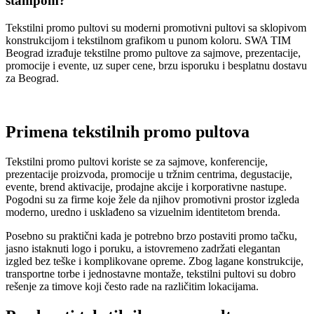
štampom?
Tekstilni promo pultovi su moderni promotivni pultovi sa sklopivom
konstrukcijom i tekstilnom grafikom u punom koloru. SWA TIM
Beograd izrađuje tekstilne promo pultove za sajmove, prezentacije,
promocije i evente, uz super cene, brzu isporuku i besplatnu dostavu
za Beograd.
Primena tekstilnih promo pultova
Tekstilni promo pultovi koriste se za sajmove, konferencije,
prezentacije proizvoda, promocije u tržnim centrima, degustacije,
evente, brend aktivacije, prodajne akcije i korporativne nastupe.
Pogodni su za firme koje žele da njihov promotivni prostor izgleda
moderno, uredno i usklađeno sa vizuelnim identitetom brenda.
Posebno su praktični kada je potrebno brzo postaviti promo tačku,
jasno istaknuti logo i poruku, a istovremeno zadržati elegantan
izgled bez teške i komplikovane opreme. Zbog lagane konstrukcije,
transportne torbe i jednostavne montaže, tekstilni pultovi su dobro
rešenje za timove koji često rade na različitim lokacijama.