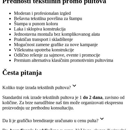
Prednosti tekstilnih promo pultova
Moderan i profesionalan izgled
Bešavna tekstilna površina za štampu
Štampa u punom koloru
Laka i sklopiva konstrukcija
Jednostavna montaža bez komplikovanog alata
Praktičan transport i skladištenje
Mogućnost zamene grafike za nove kampanje
Višekratna upotreba konstrukcije
Odlično rešenje za sajmove, evente i promocije
Premium alternativa klasičnim promotivnim pultovima
Česta pitanja
Koliko traje izrada tekstilnih pultova?
Standardni rok izrade tekstilnih pultova je 1
do 2 dana
, zavisno od
količine. Za brze narudžbine naš tim može organizovati ekspresnu
proizvodnju uz prethodnu konsultaciju.
Da li je grafičko brendiranje uračunato u cenu pulta?