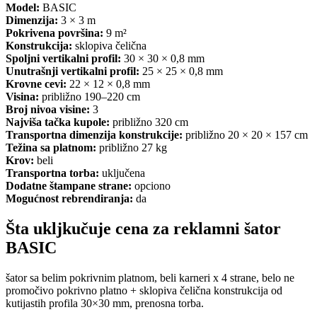
Model:
BASIC
Dimenzija:
3 × 3 m
Pokrivena površina:
9 m²
Konstrukcija:
sklopiva čelična
Spoljni vertikalni profil:
30 × 30 × 0,8 mm
Unutrašnji vertikalni profil:
25 × 25 × 0,8 mm
Krovne cevi:
22 × 12 × 0,8 mm
Visina:
približno 190–220 cm
Broj nivoa visine:
3
Najviša tačka kupole:
približno 320 cm
Transportna dimenzija konstrukcije:
približno 20 × 20 × 157 cm
Težina sa platnom:
približno 27 kg
Krov:
beli
Transportna torba:
uključena
Dodatne štampane strane:
opciono
Mogućnost rebrendiranja:
da
Šta ukljkučuje cena za reklamni šator
BASIC
šator sa belim pokrivnim platnom, beli karneri x 4 strane, belo ne
promočivo pokrivno platno + sklopiva čelična konstrukcija od
kutijastih profila 30×30 mm, prenosna torba.