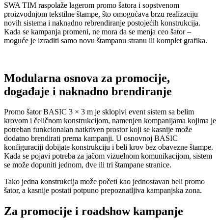
SWA TIM raspolaže lagerom promo šatora i sopstvenom
proizvodnjom tekstilne štampe, što omogućava brzu realizaciju
novih sistema i naknadno rebrendiranje postojećih konstrukcija.
Kada se kampanja promeni, ne mora da se menja ceo šator –
moguće je izraditi samo novu štampanu stranu ili komplet grafika.
Modularna osnova za promocije,
događaje i naknadno brendiranje
Promo šator BASIC 3 × 3 m je sklopivi event sistem sa belim
krovom i čeličnom konstrukcijom, namenjen kompanijama kojima je
potreban funkcionalan natkriven prostor koji se kasnije može
dodatno brendirati prema kampanji. U osnovnoj BASIC
konfiguraciji dobijate konstrukciju i beli krov bez obavezne štampe.
Kada se pojavi potreba za jačom vizuelnom komunikacijom, sistem
se može dopuniti jednom, dve ili tri štampane stranice.
Tako jedna konstrukcija može početi kao jednostavan beli promo
šator, a kasnije postati potpuno prepoznatljiva kampanjska zona.
Za promocije i roadshow kampanje