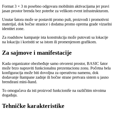
Format 3 × 3 m posebno odgovara mobilnim aktivacijama jer pravi
jasan prostor brenda bez potrebe za velikom event infrastrukturom.
Unutar šatora može se postaviti promo pult, proizvodi i promotivni
materijal, dok bočne stranice i dodatna promo oprema grade vizuelni
identitet zone.
Za roadshow kampanje ista konstrukcija može putovati sa lokacije
na lokaciju i koristiti se sa istom ili promenjenom grafikom.
Za sajmove i manifestacije
Kada organizator obezbeđuje samo otvoreni prostor, BASIC šator
može brzo napraviti funkcionalnu prezentacionu zonu. Početna bela
konfiguracija može biti dovoljna za operativnu namenu, dok
dodavanje štampane zadnje ili bočne strane pretvara sistem u jasno
brendirani mini-štand.
To omogućava da isti proizvod funkcioniše na različitim nivoima
događaja.
Tehničke karakteristike