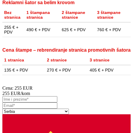
Reklamni šator sa belim krovom
Bez
1 štampana
2 štampane
3 štampane
stranica
stranica
stranice
stranice
255 € +
490 € + PDV
625 € + PDV
760 € + PDV
PDV
Cena štampe – rebrendiranje stranica promotivnih šatora
1 stranica
2 stranice
3 stranice
135 € + PDV
270 € + PDV
405 € + PDV
Cena:
255 EUR
255 EUR
/kom