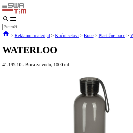
>
Reklamni materijal
>
Kućni setovi
>
Boce
>
Plastične boce
>
WATERLOO
41.195.10
-
Boca za vodu, 1000 ml