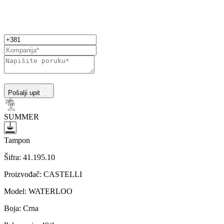
Pošalji upit
SUMMER
Tampon
Šifra:
41.195.10
Proizvođač
:
CASTELLI
Model
:
WATERLOO
Boja
:
Crna