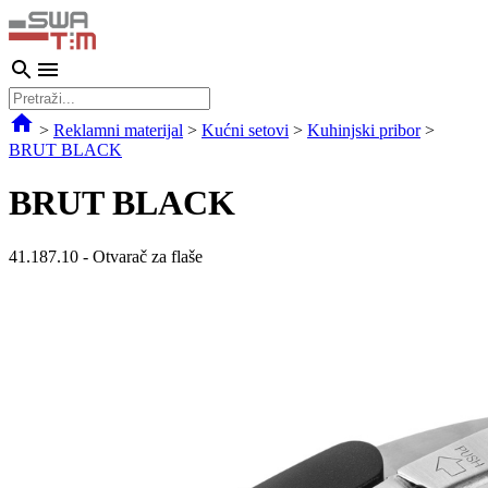
>
Reklamni materijal
>
Kućni setovi
>
Kuhinjski pribor
>
BRUT BLACK
BRUT BLACK
41.187.10
-
Otvarač za flaše