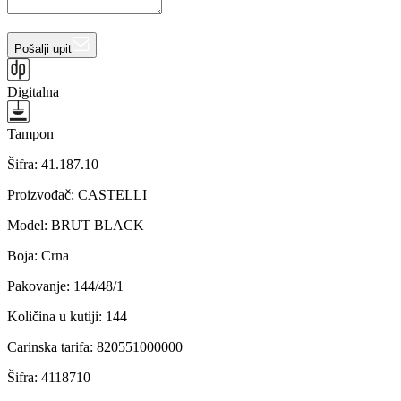
Pošalji upit
Digitalna
Tampon
Šifra:
41.187.10
Proizvođač
:
CASTELLI
Model
:
BRUT BLACK
Boja
:
Crna
Pakovanje
:
144/48/1
Količina u kutiji
:
144
Carinska tarifa
:
820551000000
Šifra
:
4118710