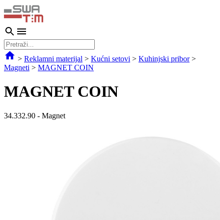
>
Reklamni materijal
>
Kućni setovi
>
Kuhinjski pribor
>
Magneti
>
MAGNET COIN
MAGNET COIN
34.332.90
-
Magnet