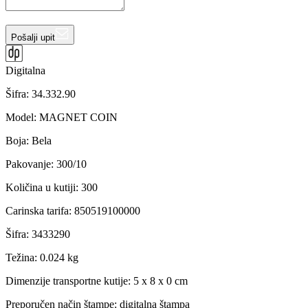
Pošalji upit
Digitalna
Šifra:
34.332.90
Model
:
MAGNET COIN
Boja
:
Bela
Pakovanje
:
300/10
Količina u kutiji
:
300
Carinska tarifa
:
850519100000
Šifra
:
3433290
Težina
:
0.024 kg
Dimenzije transportne kutije:
5 x 8 x 0 cm
Preporučen način štampe:
digitalna štampa