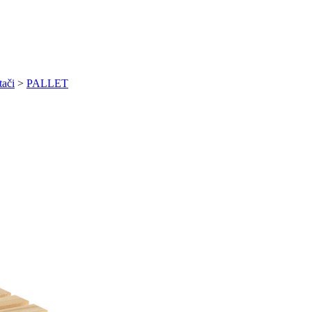
ači
>
PALLET