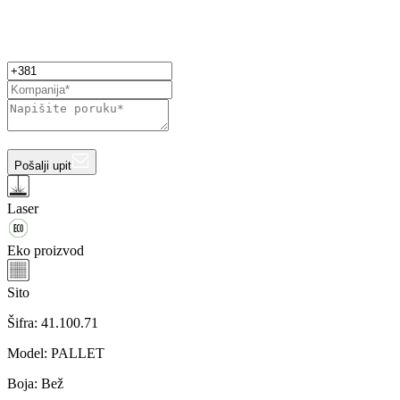
Pošalji upit
Laser
Eko proizvod
Sito
Šifra:
41.100.71
Model
:
PALLET
Boja
:
Bež