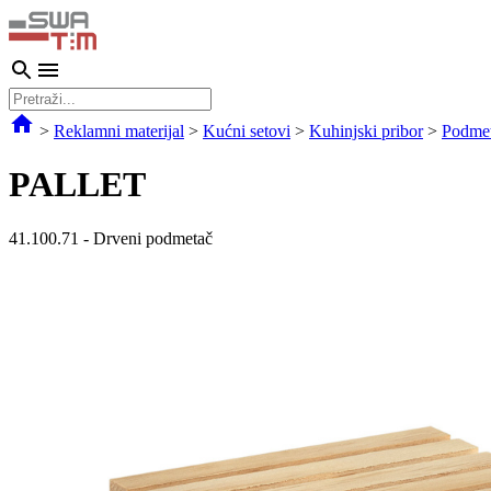
>
Reklamni materijal
>
Kućni setovi
>
Kuhinjski pribor
>
Podmet
PALLET
41.100.71
-
Drveni podmetač