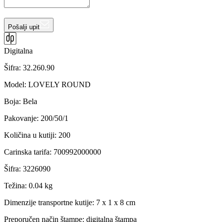
Pošalji upit
Digitalna
Šifra:
32.260.90
Model
:
LOVELY ROUND
Boja
:
Bela
Pakovanje
:
200/50/1
Količina u kutiji
:
200
Carinska tarifa
:
700992000000
Šifra
:
3226090
Težina
:
0.04 kg
Dimenzije transportne kutije:
7 x 1 x 8 cm
Preporučen način štampe:
digitalna štampa