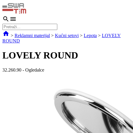
>
Reklamni materijal
>
Kućni setovi
>
Lepota
>
LOVELY
ROUND
LOVELY ROUND
32.260.90
-
Ogledalce