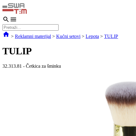
>
Reklamni materijal
>
Kućni setovi
>
Lepota
>
TULIP
TULIP
32.313.81
-
Četkica za šminku