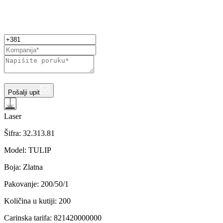
Pošalji upit
Laser
Šifra:
32.313.81
Model
:
TULIP
Boja
:
Zlatna
Pakovanje
:
200/50/1
Količina u kutiji
:
200
Carinska tarifa
:
821420000000