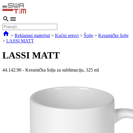
>
Reklamni materijal
>
Kućni setovi
>
Šolje
>
Keramičke šolje
>
LASSI MATT
LASSI MATT
44.142.90
-
Keramička šolja za sublimaciju, 325 ml