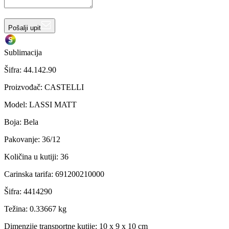
Pošalji upit
Sublimacija
Šifra:
44.142.90
Proizvođač
:
CASTELLI
Model
:
LASSI MATT
Boja
:
Bela
Pakovanje
:
36/12
Količina u kutiji
:
36
Carinska tarifa
:
691200210000
Šifra
:
4414290
Težina
:
0.33667 kg
Dimenzije transportne kutije:
10 x 9 x 10 cm