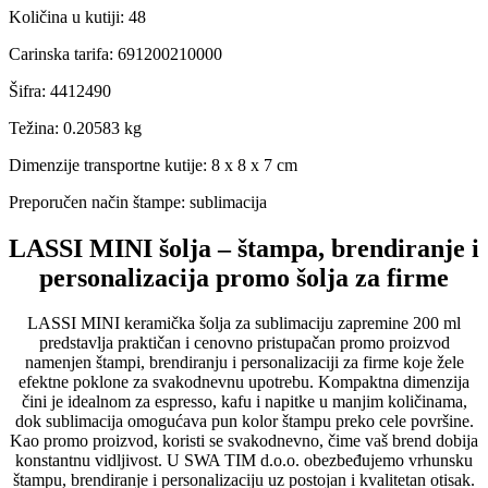
Količina u kutiji
:
48
Carinska tarifa
:
691200210000
Šifra
:
4412490
Težina
:
0.20583 kg
Dimenzije transportne kutije:
8 x 8 x 7 cm
Preporučen način štampe:
sublimacija
LASSI MINI šolja – štampa, brendiranje i
personalizacija promo šolja za firme
LASSI MINI keramička šolja za sublimaciju zapremine 200 ml
predstavlja praktičan i cenovno pristupačan promo proizvod
namenjen štampi, brendiranju i personalizaciji za firme koje žele
efektne poklone za svakodnevnu upotrebu. Kompaktna dimenzija
čini je idealnom za espresso, kafu i napitke u manjim količinama,
dok sublimacija omogućava pun kolor štampu preko cele površine.
Kao promo proizvod, koristi se svakodnevno, čime vaš brend dobija
konstantnu vidljivost. U
SWA TIM d.o.o.
obezbeđujemo vrhunsku
štampu, brendiranje i personalizaciju uz postojan i kvalitetan otisak.