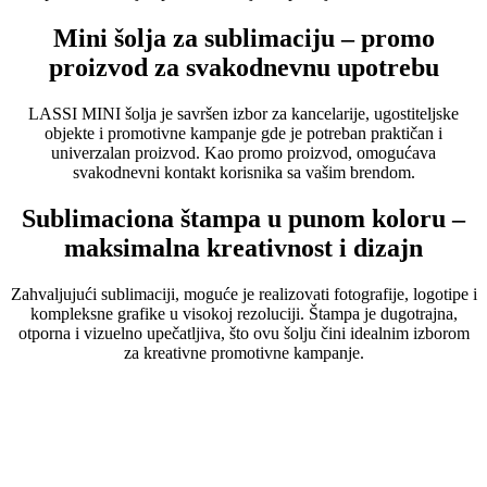
Mini šolja za sublimaciju – promo
proizvod za svakodnevnu upotrebu
LASSI MINI šolja je savršen izbor za kancelarije, ugostiteljske
objekte i promotivne kampanje gde je potreban praktičan i
univerzalan proizvod. Kao promo proizvod, omogućava
svakodnevni kontakt korisnika sa vašim brendom.
Sublimaciona štampa u punom koloru –
maksimalna kreativnost i dizajn
Zahvaljujući sublimaciji, moguće je realizovati fotografije, logotipe i
kompleksne grafike u visokoj rezoluciji. Štampa je dugotrajna,
otporna i vizuelno upečatljiva, što ovu šolju čini idealnim izborom
za kreativne promotivne kampanje.