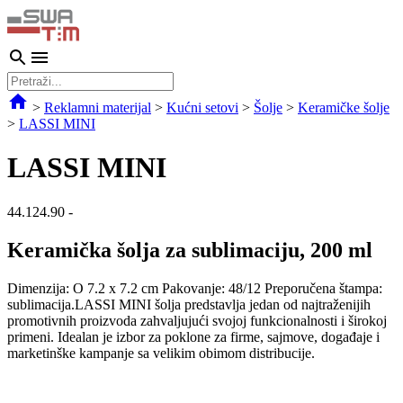
>
Reklamni materijal
>
Kućni setovi
>
Šolje
>
Keramičke šolje
>
LASSI MINI
LASSI MINI
44.124.90
-
Keramička šolja za sublimaciju, 200 ml
Dimenzija: O 7.2 x 7.2 cm Pakovanje: 48/12 Preporučena štampa:
sublimacija.LASSI MINI šolja predstavlja jedan od najtraženijih
promotivnih proizvoda zahvaljujući svojoj funkcionalnosti i širokoj
primeni. Idealan je izbor za poklone za firme, sajmove, događaje i
marketinške kampanje sa velikim obimom distribucije.