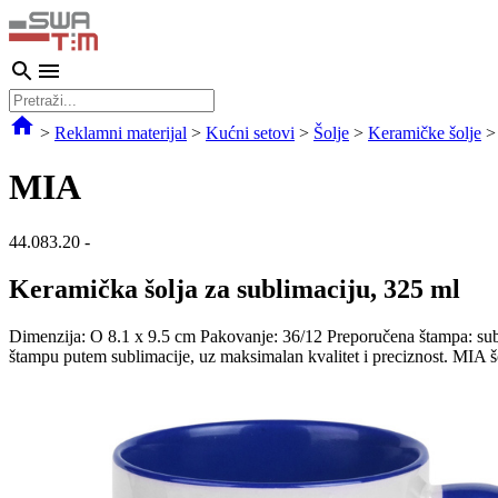
>
Reklamni materijal
>
Kućni setovi
>
Šolje
>
Keramičke šolje
MIA
44.083.20
-
Keramička šolja za sublimaciju, 325 ml
Dimenzija: O 8.1 x 9.5 cm Pakovanje: 36/12 Preporučena štampa: sub
štampu putem sublimacije, uz maksimalan kvalitet i preciznost. MIA š