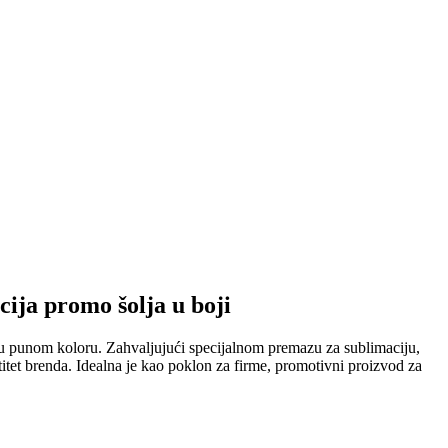
cija promo šolja u boji
 u punom koloru. Zahvaljujući specijalnom premazu za sublimaciju,
itet brenda. Idealna je kao poklon za firme, promotivni proizvod za