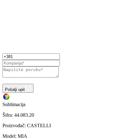
Pošalji upit
Sublimacija
Šifra:
44.083.20
Proizvođač
:
CASTELLI
Model
:
MIA