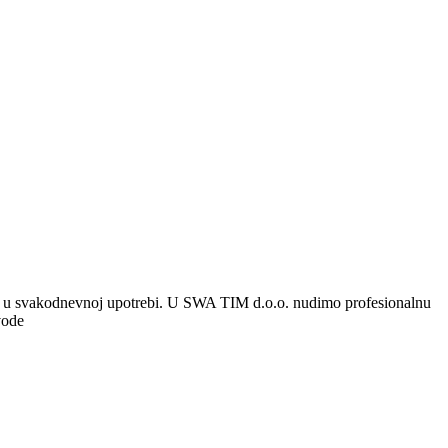
k u svakodnevnoj upotrebi. U
SWA TIM d.o.o.
nudimo profesionalnu
vode