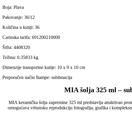
Boja
:
Plava
Pakovanje
:
36/12
Količina u kutiji
:
36
Carinska tarifa
:
691200210000
Šifra
:
4408320
Težina
:
0.35833 kg
Dimenzije transportne kutije:
10 x 9 x 10 cm
Preporučen način štampe:
sublimacija
MIA šolja 325 ml – sub
MIA keramička šolja zapremine 325 ml predstavlja atraktivan prom
omogućava vrhunsku reprodukciju fotografija, grafika i kompleksnih