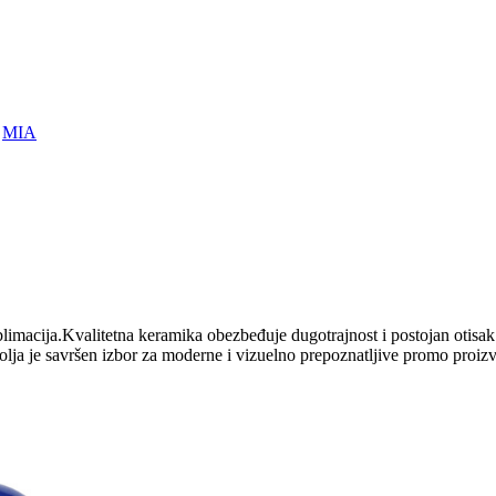
>
MIA
limacija.Kvalitetna keramika obezbeđuje dugotrajnost i postojan otisa
olja je savršen izbor za moderne i vizuelno prepoznatljive promo proiz