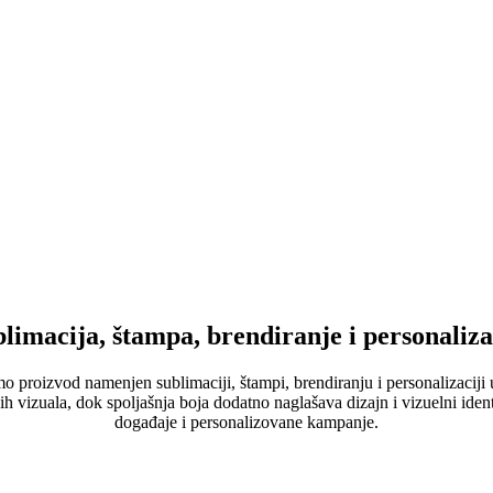
limacija, štampa, brendiranje i personaliza
o proizvod namenjen sublimaciji, štampi, brendiranju i personalizaciji
 vizuala, dok spoljašnja boja dodatno naglašava dizajn i vizuelni ident
događaje i personalizovane kampanje.