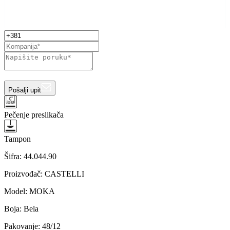
Pošalji upit
Pečenje preslikača
Tampon
Šifra:
44.044.90
Proizvođač
:
CASTELLI
Model
:
MOKA
Boja
:
Bela
Pakovanje
:
48/12