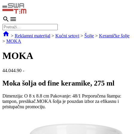
>
Reklamni materijal
>
Kućni setovi
>
Šolje
>
Keramičke šolje
>
MOKA
MOKA
44.044.90
-
Moka šolja od fine keramike, 275 ml
Dimenzija: O 8 x 8.8 cm Pakovanje: 48/1 Preporučena štampa:
tampon, preslikač.MOKA šolja je pouzdan izbor za efikasnu i
pristupačnu promociju.