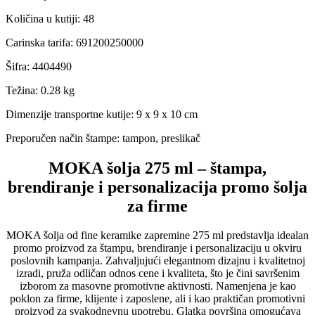
Količina u kutiji
:
48
Carinska tarifa
:
691200250000
Šifra
:
4404490
Težina
:
0.28 kg
Dimenzije transportne kutije:
9 x 9 x 10 cm
Preporučen način štampe:
tampon, preslikač
MOKA šolja 275 ml – štampa,
brendiranje i personalizacija promo šolja
za firme
MOKA šolja od fine keramike zapremine 275 ml predstavlja idealan
promo proizvod za štampu, brendiranje i personalizaciju u okviru
poslovnih kampanja. Zahvaljujući elegantnom dizajnu i kvalitetnoj
izradi, pruža odličan odnos cene i kvaliteta, što je čini savršenim
izborom za masovne promotivne aktivnosti. Namenjena je kao
poklon za firme, klijente i zaposlene, ali i kao praktičan promotivni
proizvod za svakodnevnu upotrebu. Glatka površina omogućava