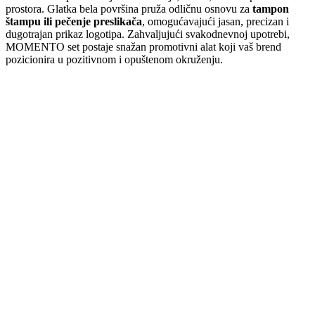
prostora. Glatka bela površina pruža odličnu osnovu za
tampon
štampu ili pečenje preslikača
, omogućavajući jasan, precizan i
dugotrajan prikaz logotipa. Zahvaljujući svakodnevnoj upotrebi,
MOMENTO set postaje snažan promotivni alat koji vaš brend
pozicionira u pozitivnom i opuštenom okruženju.