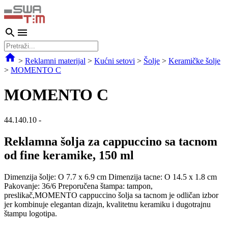
>
Reklamni materijal
>
Kućni setovi
>
Šolje
>
Keramičke šolje
>
MOMENTO C
MOMENTO C
44.140.10
-
Reklamna šolja za cappuccino sa tacnom
od fine keramike, 150 ml
Dimenzija šolje: O 7.7 x 6.9 cm Dimenzija tacne: O 14.5 x 1.8 cm
Pakovanje: 36/6 Preporučena štampa: tampon,
preslikač,MOMENTO cappuccino šolja sa tacnom je odličan izbor
jer kombinuje elegantan dizajn, kvalitetnu keramiku i dugotrajnu
štampu logotipa.