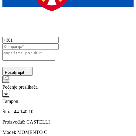
Pošalji upit
Pečenje preslikača
Tampon
Šifra:
44.140.10
Proizvođač
:
CASTELLI
Model
:
MOMENTO C