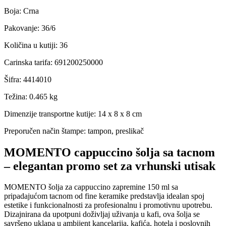
Boja
:
Crna
Pakovanje
:
36/6
Količina u kutiji
:
36
Carinska tarifa
:
691200250000
Šifra
:
4414010
Težina
:
0.465 kg
Dimenzije transportne kutije:
14 x 8 x 8 cm
Preporučen način štampe:
tampon, preslikač
MOMENTO cappuccino šolja sa tacnom
– elegantan promo set za vrhunski utisak
MOMENTO šolja za cappuccino zapremine 150 ml sa
pripadajućom tacnom od fine keramike predstavlja idealan spoj
estetike i funkcionalnosti za profesionalnu i promotivnu upotrebu.
Dizajnirana da upotpuni doživljaj uživanja u kafi, ova šolja se
savršeno uklapa u ambijent kancelarija, kafića, hotela i poslovnih