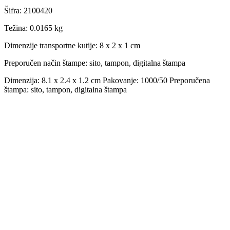
Šifra
:
2100420
Težina
:
0.0165 kg
Dimenzije transportne kutije:
8 x 2 x 1 cm
Preporučen način štampe:
sito, tampon, digitalna štampa
Dimenzija: 8.1 x 2.4 x 1.2 cm Pakovanje: 1000/50 Preporučena
štampa: sito, tampon, digitalna štampa