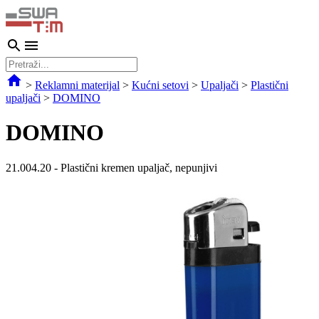
>
Reklamni materijal
>
Kućni setovi
>
Upaljači
>
Plastični
upaljači
>
DOMINO
DOMINO
21.004.20
-
Plastični kremen upaljač, nepunjivi