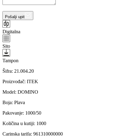
Pošalji upit
Digitalna
Sito
Tampon
Šifra:
21.004.20
Proizvođač
:
ITEK
Model
:
DOMINO
Boja
:
Plava
Pakovanje
:
1000/50
Količina u kutiji
:
1000
Carinska tarifa
:
961310000000