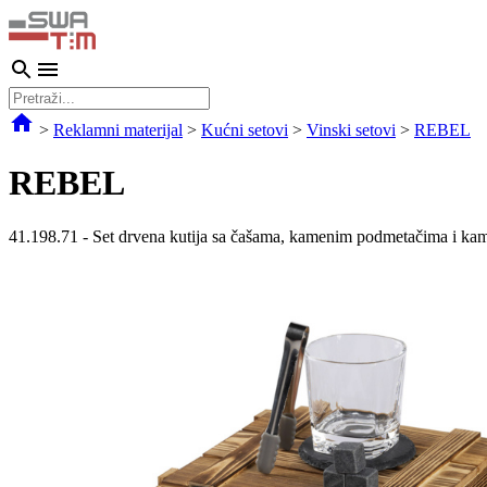
>
Reklamni materijal
>
Kućni setovi
>
Vinski setovi
>
REBEL
REBEL
41.198.71
-
Set drvena kutija sa čašama, kamenim podmetačima i ka