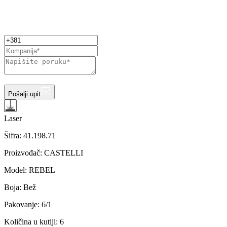
Pošalji upit
Laser
Šifra:
41.198.71
Proizvođač
:
CASTELLI
Model
:
REBEL
Boja
:
Bež
Pakovanje
:
6/1
Količina u kutiji
:
6