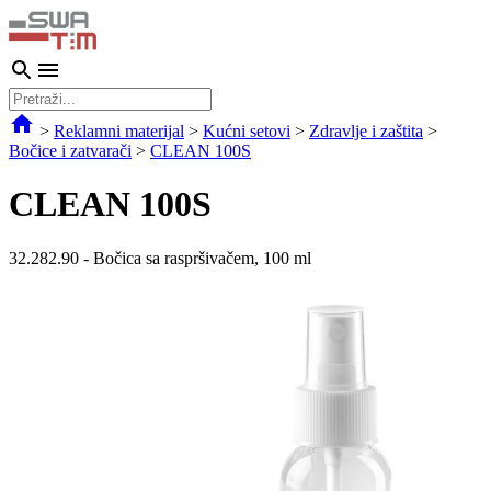
>
Reklamni materijal
>
Kućni setovi
>
Zdravlje i zaštita
>
Bočice i zatvarači
>
CLEAN 100S
CLEAN 100S
32.282.90
-
Bočica sa raspršivačem, 100 ml