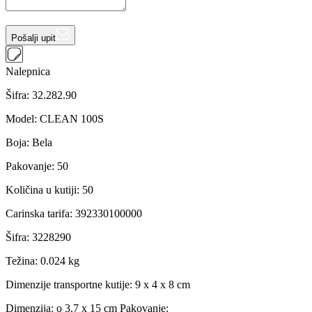
Pošalji upit
Nalepnica
Šifra:
32.282.90
Model
:
CLEAN 100S
Boja
:
Bela
Pakovanje
:
50
Količina u kutiji
:
50
Carinska tarifa
:
392330100000
Šifra
:
3228290
Težina
:
0.024 kg
Dimenzije transportne kutije:
9 x 4 x 8 cm
Dimenzija: o 3.7 x 15 cm Pakovanje: