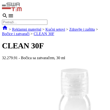
>
Reklamni materijal
>
Kućni setovi
>
Zdravlje i zaštita
>
Bočice i zatvarači
>
CLEAN 30F
CLEAN 30F
32.279.91
-
Bočica sa zatvaračem, 30 ml