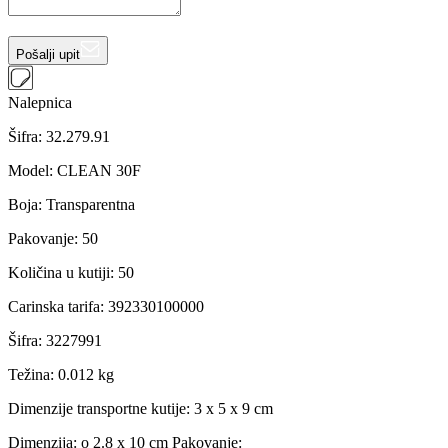
Pošalji upit
Nalepnica
Šifra:
32.279.91
Model
:
CLEAN 30F
Boja
:
Transparentna
Pakovanje
:
50
Količina u kutiji
:
50
Carinska tarifa
:
392330100000
Šifra
:
3227991
Težina
:
0.012 kg
Dimenzije transportne kutije:
3 x 5 x 9 cm
Dimenzija: o 2.8 x 10 cm Pakovanje: