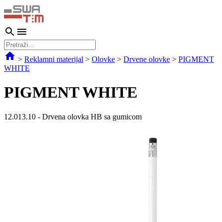
>
Reklamni materijal
>
Olovke
>
Drvene olovke
>
PIGMENT
WHITE
PIGMENT WHITE
12.013.10
-
Drvena olovka HB sa gumicom