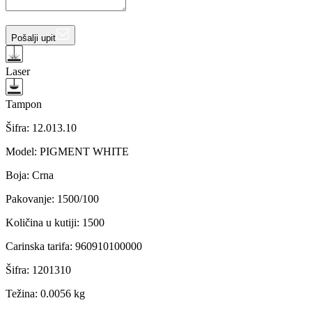
Pošalji upit
Laser
Tampon
Šifra:
12.013.10
Model
:
PIGMENT WHITE
Boja
:
Crna
Pakovanje
:
1500/100
Količina u kutiji
:
1500
Carinska tarifa
:
960910100000
Šifra
:
1201310
Težina
:
0.0056 kg