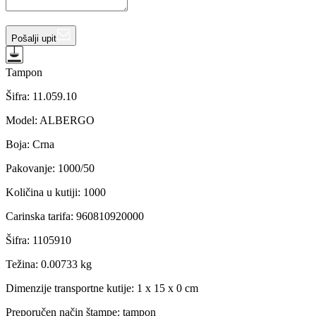
Pošalji upit
Tampon
Šifra:
11.059.10
Model
:
ALBERGO
Boja
:
Crna
Pakovanje
:
1000/50
Količina u kutiji
:
1000
Carinska tarifa
:
960810920000
Šifra
:
1105910
Težina
:
0.00733 kg
Dimenzije transportne kutije:
1 x 15 x 0 cm
Preporučen način štampe:
tampon