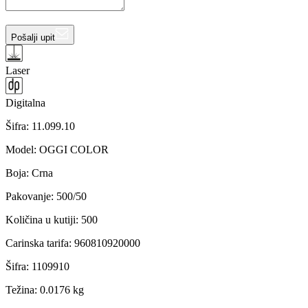
Pošalji upit
Laser
Digitalna
Šifra:
11.099.10
Model
:
OGGI COLOR
Boja
:
Crna
Pakovanje
:
500/50
Količina u kutiji
:
500
Carinska tarifa
:
960810920000
Šifra
:
1109910
Težina
:
0.0176 kg