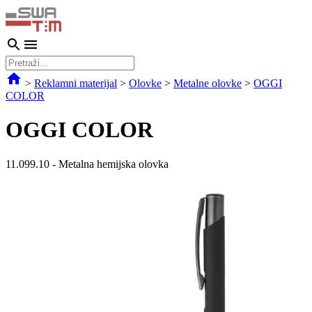
>
Reklamni materijal
>
Olovke
>
Metalne olovke
>
OGGI
COLOR
OGGI COLOR
11.099.10
-
Metalna hemijska olovka